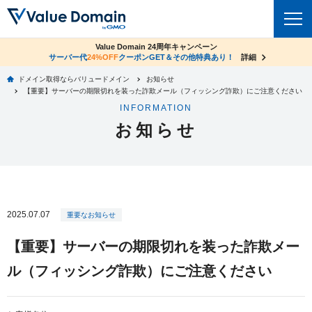
co.jpドメイン✕コアサーバーV2ビジネス応援キャンペーン
Value Domain 24周年キャンペーン
ドメイン
サーバー代
24%OFF
サーバー料金1年間無料
クーポンGET＆その他特典あり！
詳細
詳細
ドメイン取得ならバリュードメイン
お知らせ
ドメイントップ
【重要】サーバーの期限切れを装った詐欺メール（フィッシング詐欺）にご注意ください
レンタルサーバー
INFORMATION
ドメイン検索
お知らせ
サーバートップ
セキュリティ
ドメイン登録
コアサーバー
セキュリティトップ
サービス
ドメイン移管
バリューサーバー
Value Domain ネットde診断
サービストップ
facebook
x
ドメイン価格一覧
2025.07.07
XREA
重要なお知らせ
SSL証明書
お得意様割引
ドメイン一括検索
お知らせ
サポート
【重要】サーバーの期限切れを装った詐欺メー
Oneレンタルサーバー
サイトロック
おまかせスタート
.jpドメインオークション
ル（フィッシング詐欺）にご注意ください
マニュアル
ライブチャット
ポイント制度
gTLDオークション
NEW!
お問い合わせ