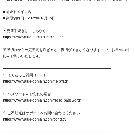
以下でもログイン可能
■ 対象ドメイン名
Google
Yahoo!
以下でも登録可能
■ 期限切れ日：2025年07月06日
GMO ID
Amazon
Google
Yahoo!
▼更新手続きはこちらから
※AmazonはValue Domain Oneのログイン画面へ遷移します
https://www.value-domain.com/login/
GMO ID
Amazon
期限切れから一定期間を過ぎると、復旧ができなくなりますので、お早めの対
※AmazonはValue Domain Oneのアカウント作成画面へ遷移します
応をお願いいたします。
━━━━━━━━━━━━━━━━━━━━━━━━━━━━━━
◇ よくあるご質問（FAQ）
https://www.value-domain.com/help/faq/
◇ パスワードをお忘れの場合
https://www.value-domain.com/reset_password/
◇ ご不明点はサポートへお問い合わせください
https://www.value-domain.com/contact/
━━━━━━━━━━━━━━━━━━━━━━━━━━━━━━