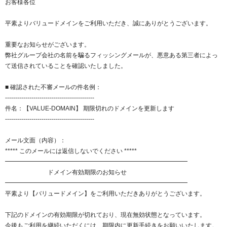
お客様各位
紹介制度
.jpドメインバックオーダー
ログイン
平素よりバリュードメインをご利用いただき、誠にありがとうございます。
バリュードメインAPI
プレミアムドメイン
従来のバリュードメインをご利用希望の方
ユーザー登録
重要なお知らせがございます。
ドメイン・ホスティングOEM
人気ドメインの種類
弊社グループ会社の名前を騙るフィッシングメールが、悪意ある第三者によっ
従来のバリュードメインをご利用希望の方
て送信されていることを確認いたしました。
ドメインコンシェルジュ
WHOIS検索
■ 確認された不審メールの件名例：
Value Domainにログイン
Value Domain Analyzer
--------------------------------------------
件名：【VALUE-DOMAIN】 期限切れのドメインを更新します
Value AI Writer
外部サービスでの登録が一部未対応（Google等）
Value Domainユーザー登録
--------------------------------------------
外部サービスでの登録が一部未対応（Google等）
メール文面（内容）：
One レンタルサーバーを含む最新の機能を使う方
おすすめ
***** このメールには返信しないでください *****
━━━━━━━━━━━━━━━━━━━━━━━━━━━━━━
One レンタルサーバーを含む最新の機能を使う方
おすすめ
ドメイン有効期限のお知らせ
━━━━━━━━━━━━━━━━━━━━━━━━━━━━━━
平素より【バリュードメイン】をご利用いただきありがとうございます。
Value Domain Oneにログイン
下記のドメインの有効期限が切れており、現在無効状態となっています。
Value Domain Oneアカウント作成
今後もご利用を継続いただくには、期限内に更新手続きをお願いいたします。