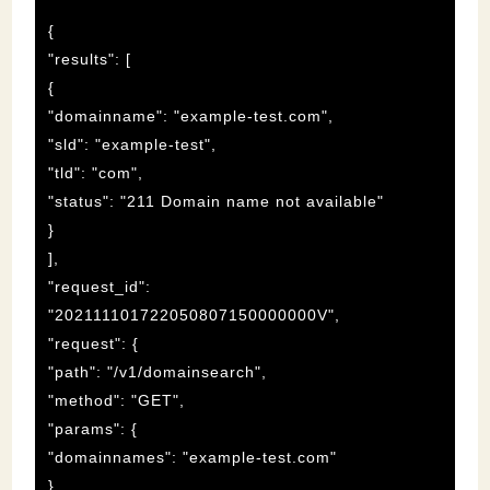
{
"results": [
{
"domainname": "example-test.com",
"sld": "example-test",
"tld": "com",
"status": "211 Domain name not available"
}
],
"request_id":
"202111101722050807150000000V",
"request": {
"path": "/v1/domainsearch",
"method": "GET",
"params": {
"domainnames": "example-test.com"
}