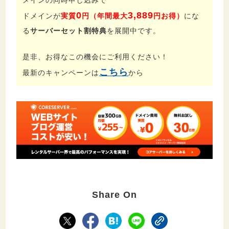
メインの同時申し込みで
0
3,889
ドメインが
実質
円（年間最大
円お得）
にな
る
サーバーセット割特典
を展開中です。
是非、お得なこの機会にご利用ください！
こちら
最新のキャンペーンは
から