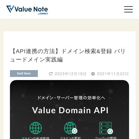
【API連携の方法】ドメイン検索&登録 バリ
ュードメイン実践編
ドメイン
2023年12月18日
2021年11月22日
Staff Note
サーバー
ホームページ作成
WordPress
収益化