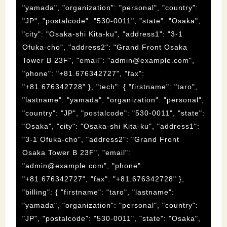
"yamada", "organization": "personal", "country":
"JP", "postalcode": "530-0011", "state": "Osaka",
"city": "Osaka-shi Kita-ku", "address1": "3-1
Ofuka-cho", "address2": "Grand Front Osaka
Tower B 23F", "email": "
admin@example.com
",
"phone": "+81.676342727", "fax":
"+81.676342728" }, "tech": { "firstname": "taro",
"lastname": "yamada", "organization": "personal",
"country": "JP", "postalcode": "530-0011", "state":
"Osaka", "city": "Osaka-shi Kita-ku", "address1":
"3-1 Ofuka-cho", "address2": "Grand Front
Osaka Tower B 23F", "email":
"
admin@example.com
", "phone":
"+81.676342727", "fax": "+81.676342728" },
"billing": { "firstname": "taro", "lastname":
"yamada", "organization": "personal", "country":
"JP", "postalcode": "530-0011", "state": "Osaka",