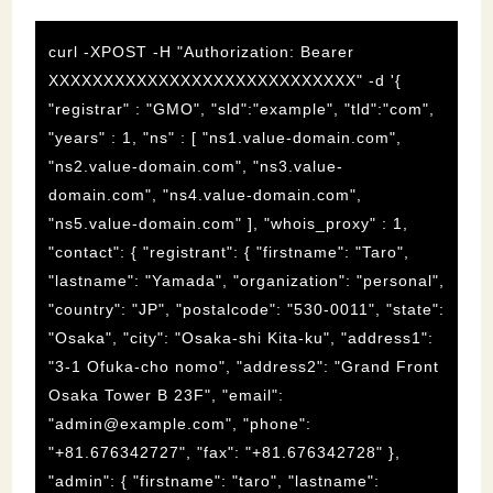
curl -XPOST -H "Authorization: Bearer
XXXXXXXXXXXXXXXXXXXXXXXXXXXX" -d '{
"registrar" : "GMO", "sld":"example", "tld":"com",
"years" : 1, "ns" : [ "ns1.value-domain.com",
"ns2.value-domain.com", "ns3.value-
domain.com", "ns4.value-domain.com",
"ns5.value-domain.com" ], "whois_proxy" : 1,
"contact": { "registrant": { "firstname": "Taro",
"lastname": "Yamada", "organization": "personal",
"country": "JP", "postalcode": "530-0011", "state":
"Osaka", "city": "Osaka-shi Kita-ku", "address1":
"3-1 Ofuka-cho nomo", "address2": "Grand Front
Osaka Tower B 23F", "email":
"
admin@example.com
", "phone":
"+81.676342727", "fax": "+81.676342728" },
"admin": { "firstname": "taro", "lastname":