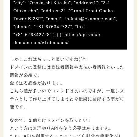
"city": "Osaka-shi Kita-ku", "address1": "3-1
Ofuka-cho", "address2": "Grand Front Osaka
Tower B 23F", "email": "
admin@example.com
",
"phone": "+81.676342727", "fax":
"+81.676342728" } } }' https://api.value-
domain.com/v1/domains/
しかしこれはちょっと長いですね(^^;
ドメインの登録には登録者情報や支払い者情報といった
情報が必須で、
全て送る必要があります。
こちら値が多いのでコマンドは長いのですが、一度シス
テムとして作り上げてしまうと今後楽に登録する事が可
能です。
なので、１個だけドメインを取りたい！
という方は無理やりAPIを使う必要はありません。
ただ、APIを利用することによって自動化や簡素化がし