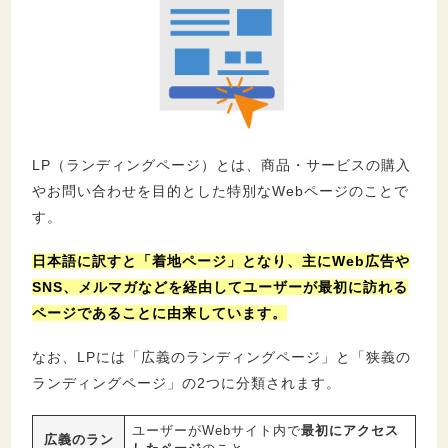
5.3.
SEO評価が上がりにくい
6.
LP（ランディングページ）の構成要素
7.
LP（ランディングページ）の作り方
LP（ランディングページ）とは、商品・サービスの購入
7.1.
ターゲットを明確に設定する
やお問い合わせを目的とした特別なWebページのことで
7.2.
構成を作成する
す。
7.3.
コンテンツ・デザインを制作する
日本語に訳すと「着地ページ」となり、主にWeb広告や
SNS、メルマガなどを経由してユーザーが最初に訪れる
8.
成果が出るLPを作成する3つのポイント
ページであることに由来しています。
8.1.
ファーストビューにこだわる
8.2.
ユーザー視点を意識する
なお、LPには「広義のランディングページ」と「狭義の
8.3.
スマホ対応させる
ランディングページ」の2つに分類されます。
ユーザーがWebサイト内で
最初にアクセス
広義のラン
9.
LP（ランディングページ）を効果的に運用す