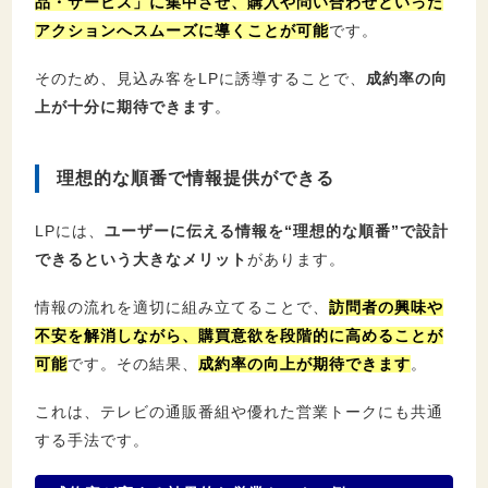
品・サービス」に集中させ、購入や問い合わせといった
アクションへスムーズに導く
ことが
可能
です。
そのため、見込み客をLPに誘導することで、
成約率の向
上が十分に期待できます
。
理想的な順番で情報提供ができる
LPには、
ユーザーに伝える情報を“理想的な順番”で設計
できるという大きなメリット
があります。
情報の流れを適切に組み立てることで、
訪問者の興味や
不安を解消しながら、購買意欲を段階的に高めることが
可能
です。その結果、
成約率の向上が期待できます
。
これは、テレビの通販番組や優れた営業トークにも共通
する手法です。