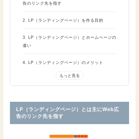
告のリンク先を指す
2.
LP（ランディングページ）を作る目的
3.
LP（ランディングページ）とホームページの
違い
4.
LP（ランディングページ）のメリット
4.1.
成約率の向上が見込める
4.2.
理想的な順番で情報提供ができる
4.3.
離脱率が低い
4.4.
成果測定や改善がしやすい
LP（ランディングページ）とは主にWeb広
告のリンク先を指す
5.
LP（ランディングページ）のデメリット
5.1.
ページの直帰率が高い
5.2.
制作コストがかかる