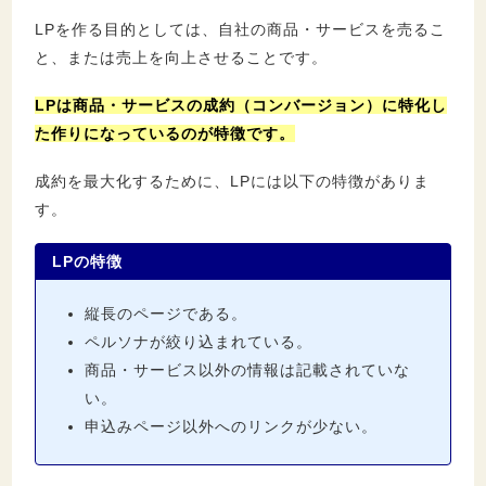
12.2.
LP（ランディングページ）とバナーの
LPを作る目的としては、自社の商品・サービスを売るこ
違いは？
と、または売上を向上させることです。
12.3.
ランディングページ作成におすすめのテ
ンプレートは？
LPは商品・サービスの成約（コンバージョン）に特化し
た作りになっているのが特徴です。
12.4.
インスタLPとは？
成約を最大化するために、LPには以下の特徴がありま
13.
まとめ：LPとは訪問者のアクションを促す
す。
のに特化した縦長のWebページのこと
LPの特徴
縦長のページである。
ペルソナが絞り込まれている。
商品・サービス以外の情報は記載されていな
い。
申込みページ以外へのリンクが少ない。