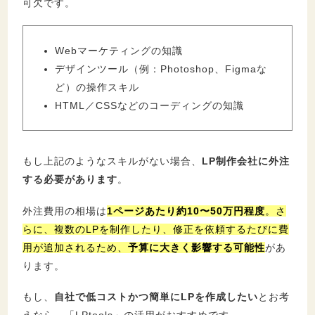
可欠です。
Webマーケティングの知識
デザインツール（例：Photoshop、Figmaな
ど）の操作スキル
HTML／CSSなどのコーディングの知識
もし上記のようなスキルがない場合、
LP制作会社に外注
する必要があります
。
外注費用の相場は
1ページあたり約10〜50万円程度
。さ
らに、複数のLPを制作したり、修正を依頼するたびに費
用が追加されるため、
予算に大きく影響する可能性
があ
ります。
もし、
自社で低コストかつ簡単にLPを作成したい
とお考
えなら、「LPtools」の活用がおすすめです。