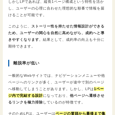
しかしLPであれば、縦長1ページ構成という特性を活か
し、ユーザーの心理に合わせた理想的な順番で情報を届
けることが可能です。
このように、
ストーリー性を持たせた情報設計ができる
ため、ユーザーの関心を自然に高めながら、成約へと導
きやすくなります
。結果として、成約率の向上も十分に
期待できます。
離脱率が低い
一般的なWebサイトでは、ナビゲーションメニューや他
ページへのリンクが多く、ユーザーが途中で別のページ
へ移動してしまうことがあります。しかし、LPは
1ペー
ジ内で完結する設計
になっており、
他ページへ遷移させ
るリンクを極力排除
しているのが特徴です。
そのためLPは、ユーザーは
ページの冒頭から最後まで集