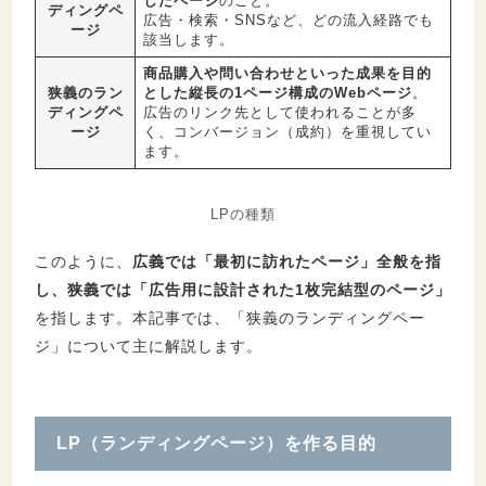
したページ
のこと。
ディングペ
広告・検索・SNSなど、どの流入経路でも
る3つのコツ
ージ
該当します。
9.1.
A/Bテストを行ってCTAを最適化する
商品購入や問い合わせといった成果を目的
9.2.
自社で更新ができるようにする
狭義のラン
とした縦長の1ページ構成のWebページ
。
ディングペ
広告のリンク先として使われることが多
9.3.
データ分析を基にLPOを行う
ージ
く、コンバージョン（成約）を重視してい
ます。
10.
LP（ランディングページ）を作成する際の
注意点
LPの種類
10.1.
ベネフィット（利益）を重視して伝える
このように、
広義では「最初に訪れたページ」全般を指
10.2.
コンプライアンスを守る
し、狭義では「広告用に設計された1枚完結型のページ」
を指します。本記事では、「狭義のランディングペー
ジ」について主に解説します。
11.
LP（ランディングページ）作成費用の相場
12.
LP（ランディングページ）に関するQ＆A
LP（ランディングページ）を作る目的
12.1.
LP（ランディングページ）の参考例
は？