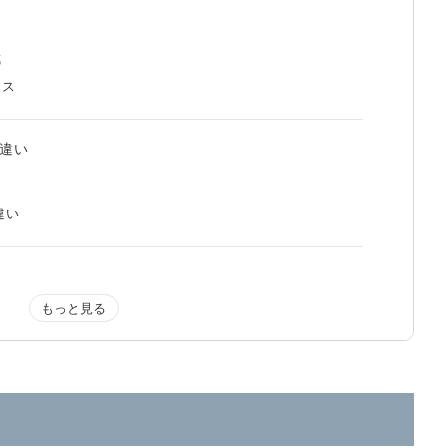
成
セス
の違い
の違い