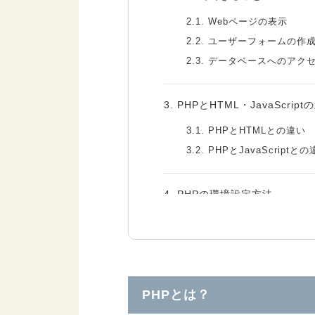
2.1.
Webページの表示
2.2.
ユーザーフォームの作
2.3.
データベースへのアク
3.
PHPとHTML・JavaScript
3.1.
PHPとHTMLとの違い
3.2.
PHPとJavaScriptと
4.
PHPの環境設定方法
4.1.
PHPのダウンロード
4.2.
PHPのインストール
4.3.
パスの設定
4.4.
php.iniファイルの作成
PHPとは？