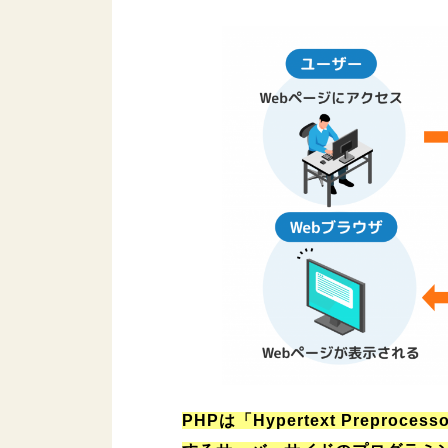
5.
PHPの記述ルール
5.1.
ファイル拡張子
5.2.
ソースコードの記述場
5.3.
文末はセミコロン
5.4.
コメントの付与
5.5.
文字列の結合
6.
PHPの基本的な文法
6.1.
変数の定義
6.2.
演算子
6.3.
IF文
6.4.
関数の作成
7.
まとめ
PHPは「Hypertext Prepr