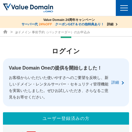
co.jpドメイン✕コアサーバーV2ビジネス応援キャンペーン
Value Domain 24周年キャンペーン
ドメイン
サーバー代
24%OFF
サーバー料金1年間無料
クーポンGET＆その他特典あり！
詳細
詳細
ドメイン取得ならバリュードメイン
.jpドメイン 事前予約（バックオーダー）のお申込み
ドメイントップ
レンタルサーバー
ログイン
ドメイン検索
サーバートップ
セキュリティ
ドメイン登録
コアサーバー
Value Domain Oneの提供を開始しました！
セキュリティトップ
サービス
ドメイン移管
お客様からいただいた使いやすさへのご要望を反映し、新
バリューサーバー
Value Domain ネットde診断
詳細
しいドメイン・レンタルサーバー・セキュリティ管理機能
サービストップ
facebook
x
ドメイン価格一覧
XREA
を実装いたしました。ぜひお試しいただき、さらなるご意
SSL証明書
見をお寄せください。
お得意様割引
ドメイン一括検索
お知らせ
サポート
Oneレンタルサーバー
サイトロック
おまかせスタート
.jpドメインオークション
マニュアル
ライブチャット
ユーザー登録済みの方
ポイント制度
gTLDオークション
NEW!
お問い合わせ