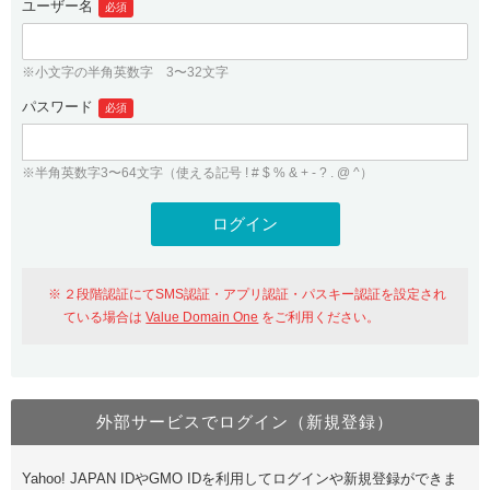
ユーザー名
必須
紹介制度
.jpドメインバックオーダー
ログイン
バリュードメインAPI
プレミアムドメイン
※小文字の半角英数字 3〜32文字
従来のバリュードメインをご利用希望の方
ユーザー登録
ドメイン・ホスティングOEM
パスワード
人気ドメインの種類
必須
従来のバリュードメインをご利用希望の方
ドメインコンシェルジュ
WHOIS検索
※半角英数字3〜64文字（使える記号 ! # $ % & + - ? . @ ^）
Value Domain Analyzer
Value Domainにログイン
Value AI Writer
外部サービスでの登録が一部未対応（Google等）
Value Domainユーザー登録
２段階認証にてSMS認証・アプリ認証・パスキー認証を設定され
外部サービスでの登録が一部未対応（Google等）
One レンタルサーバーを含む最新の機能を使う方
おすすめ
ている場合は
Value Domain One
をご利用ください。
One レンタルサーバーを含む最新の機能を使う方
おすすめ
外部サービスでログイン（新規登録）
Value Domain Oneにログイン
Yahoo! JAPAN IDやGMO IDを利用してログインや新規登録ができま
Value Domain Oneアカウント作成