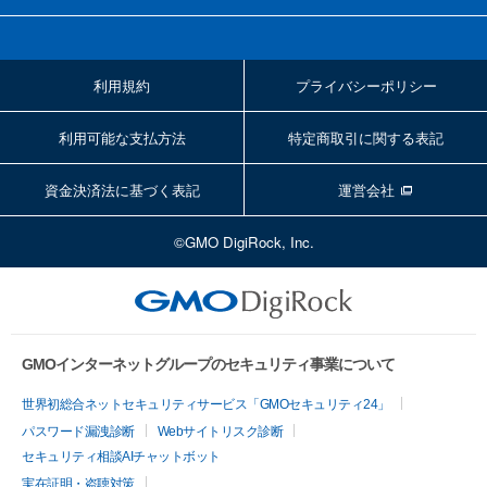
利用規約
プライバシーポリシー
利用可能な支払方法
特定商取引に関する表記
資金決済法に基づく表記
運営会社
©GMO DigiRock, Inc.
GMOインターネットグループのセキュリティ事業について
世界初総合ネットセキュリティサービス「GMOセキュリティ24」
パスワード漏洩診断
Webサイトリスク診断
セキュリティ相談AIチャットボット
実在証明・盗聴対策