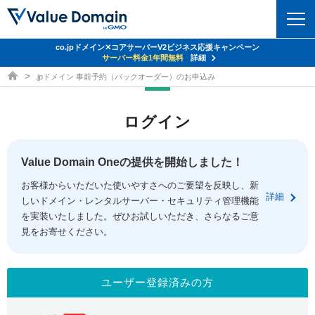
co.jpドメイン✕コアサーバーV2ビジネス応援キャンペーン
ドメイン
サーバー料金1年間無料
詳細
ドメイン取得ならバリュードメイン
.jpドメイン 事前予約（バックオーダー）のお申込み
ドメイントップ
レンタルサーバー
ログイン
ドメイン検索
サーバートップ
セキュリティ
ドメイン登録
コアサーバー
Value Domain Oneの提供を開始しました！
セキュリティトップ
サービス
ドメイン移管
お客様からいただいた使いやすさへのご要望を反映し、新
バリューサーバー
Value Domain ネットde診断
詳細
しいドメイン・レンタルサーバー・セキュリティ管理機能
サービストップ
facebook
x
ドメイン価格一覧
XREA
を実装いたしました。ぜひお試しいただき、さらなるご意
SSL証明書
見をお寄せください。
お得意様割引
ドメイン一括検索
お知らせ
サポート
Oneレンタルサーバー
サイトロック
おまかせスタート
.jpドメインオークション
マニュアル
ライブチャット
ユーザー登録済みの方
ポイント制度
gTLDオークション
NEW!
お問い合わせ