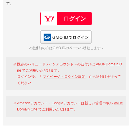
す。
以下でもログイン可能
Google
Yahoo!
以下でも登録可能
GMO ID
Amazon
Google
Yahoo!
GMO IDでログイン
※AmazonはValue Domain Oneのログイン画面へ遷移します
GMO ID
Amazon
＜連携前の方はGMO IDのページへ移動します＞
※AmazonはValue Domain Oneのアカウント作成画面へ遷移します
既存のバリュードメインアカウントへの紐付けは
Value Domain O
ne
でご利用いただけます。
ログイン後、「
マイページ > ログイン設定
」から紐付けを行って
ください。
Amazonアカウント・Googleアカウントは新しい管理パネル
Value
Domain One
でご利用いただけます。