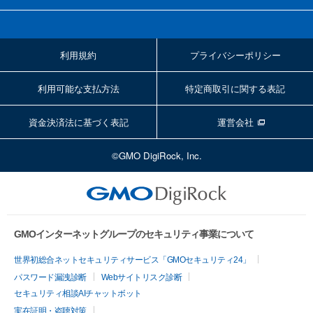
利用規約
プライバシーポリシー
利用可能な支払方法
特定商取引に関する表記
資金決済法に基づく表記
運営会社
©GMO DigiRock, Inc.
GMOインターネットグループのセキュリティ事業について
世界初総合ネットセキュリティサービス「GMOセキュリティ24」
パスワード漏洩診断
Webサイトリスク診断
セキュリティ相談AIチャットボット
実在証明・盗聴対策