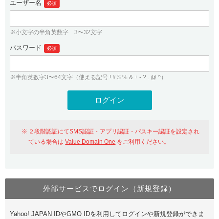
ユーザー名
必須
紹介制度
.jpドメインバックオーダー
ログイン
バリュードメインAPI
プレミアムドメイン
※小文字の半角英数字 3〜32文字
従来のバリュードメインをご利用希望の方
ユーザー登録
ドメイン・ホスティングOEM
パスワード
人気ドメインの種類
必須
従来のバリュードメインをご利用希望の方
ドメインコンシェルジュ
WHOIS検索
※半角英数字3〜64文字（使える記号 ! # $ % & + - ? . @ ^）
Value Domain Analyzer
Value Domainにログイン
Value AI Writer
外部サービスでの登録が一部未対応（Google等）
Value Domainユーザー登録
２段階認証にてSMS認証・アプリ認証・パスキー認証を設定され
外部サービスでの登録が一部未対応（Google等）
One レンタルサーバーを含む最新の機能を使う方
おすすめ
ている場合は
Value Domain One
をご利用ください。
One レンタルサーバーを含む最新の機能を使う方
おすすめ
外部サービスでログイン（新規登録）
Value Domain Oneにログイン
Yahoo! JAPAN IDやGMO IDを利用してログインや新規登録ができま
Value Domain Oneアカウント作成