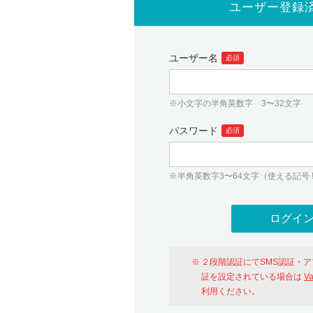
ユーザー登録
ユーザー名
必須
※小文字の半角英数字 3〜32文字
パスワード
必須
※半角英数字3〜64文字（使える記号 ! # $ %
２段階認証にてSMS認証・
証を設定されている場合は
V
利用ください。