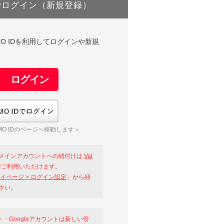
でログイン（新規登録）
DやGMO IDを利用してログインや新規
GMO IDでログイン
O IDのページへ移動します＞
メインアカウントへの紐付けは
Val
ご利用いただけます。
イページ > ログイン設定
」から紐
さい。
ント・Googleアカウントは新しい管