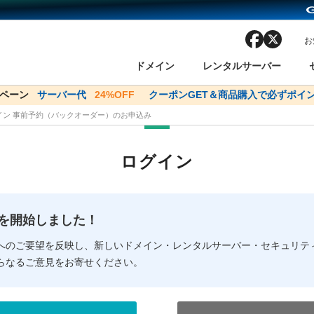
facebook
x
お
ドメイン
レンタルサーバー
ンペーン
ドメイン✕コアサーバーV2ビジネス応援キャンペーン
サーバー代
24%OFF
クーポンGET＆商品購入で必ずポイン
サーバー料金1年間
メイン 事前予約（バックオーダー）のお申込み
ン検索
ーバー
 Domain ネットde診断
様割引
ドメイン登録
バリューサーバー
SSL証明書
おまかせスタート
ドメインをご利用希望の方
ドメインをご利用希望の方
One レンタルサーバ
One レンタルサーバ
おすすめ
おすすめ
ログイン
ン価格一覧
レンタルサーバー
度
ドメイン一括検索
バリュードメインAPI
オークション
ンコンシェルジュ
.jpドメインバックオーダー
Value Domain Analyzer
Domainユーザー登録
 Domainにログイン
Value Domain O
Value Domain 
NEW!
の提供を開始しました！
応（Google等）
応（Google等）
メインの種類
WHOIS検索
以下でもログ
以下でも登
へのご要望を反映し、新しいドメイン・レンタルサーバー・セキュリテ
らなるご意見をお寄せください。
Google
Google
Yahoo!
Yahoo!
※AmazonはValue Domai
※AmazonはValue Do