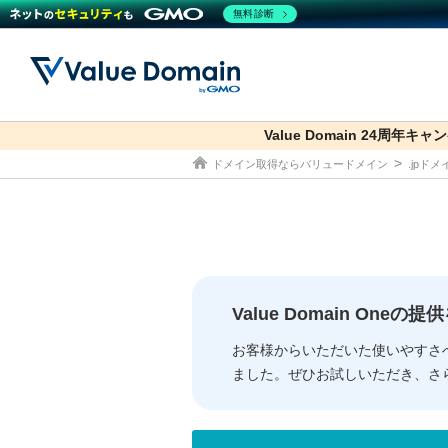
無料診断
Value Domain 24周年キャ
co.jp
ドメイン取得ならバリュードメイン
.jpド
ドメイン
レンタルサーバー
セキュリティ
サービス
ドメイ
コアサ
Value
お得意
従来のバリュー
従来のバリュー
DOMAIN
RENTAL SERVER
SECURITY
SERVICE
ドメイ
One
紹介制
ドメイントップ
サーバートップ
セキュリティトップ
サービストップ
gTLD
ドメイ
Value 
Value
Value Domain One
外部サービスでの登録が一部未対
外部サービスでの登録が一部未対
人気ド
お客様からいただいた使いやすさ
ました。ぜひお試しいただき、さ