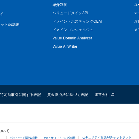
紹介制度
ユ
バリュードメインAPI
マ
ィ
ドメイン・ホスティングOEM
違
n ネットde診断
ドメインコンシェルジュ
メ
Value Domain Analyzer
Value AI Writer
特定商取引に関する表記
資金決済法に基づく表記
運営会社
ついて
セキュリティ相談AIチャットボット
4」
パスワード漏洩診断
Webサイトリスク診断