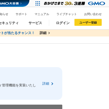
知らせ
サポート
マニュアル
ライブチャット
お問い合わせ
セキュリティ
サービス
ログイン
ユーザー登録
トが当たるチャンス！
無料
詳細
詳細
ドメイン移管
XREA
サイトロック
ポイント制度
ーを含む最新の機能を使う方
ーを含む最新の機能を使う方
.jpドメインオークション
ドメイン・ホスティングOEM
プレミアムドメイン
Value AI Writer
neアカウント作成
Oneにログイン
詳細
イン可能
録可能
ィ管理機能を実装いたし
GMO ID
GMO ID
Amazon
Amazon
n Oneのアカウント作成画面へ遷移します
main Oneのログイン画面へ遷移します