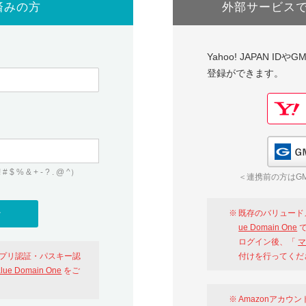
済みの方
外部サービス
Yahoo! JAPAN I
登録ができます。
 & + - ? . @ ^）
＜連携前の方はGM
既存のバリュード
ue Domain One
で
ログイン後、「
マ
アプリ認証・パスキー認
付けを行ってくだ
alue Domain One
をご
Amazonアカウ