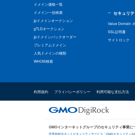
ドメイン価格一覧
ドメイン一括検索
セキュリテ
jpドメインオークション
Value Domai
gTLDオークション
SSL証明書
jpドメインバックオーダー
サイトロック
プレミアムドメイン
人気ドメインの種類
WHOIS検索
利用規約
プライバシーポリシー
利用可能な支払方法
GMOインターネットグループのセキュリティ事業に
世界初総合ネットセキュリティサービス「GMOセキュリティ2