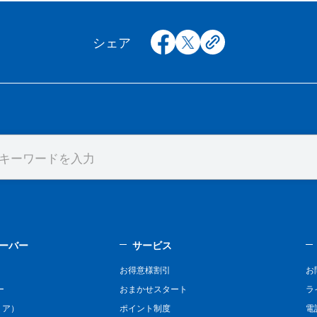
facebook
x
copy
シェア
ーバー
サービス
お得意様割引
お
ー
おまかせスタート
ラ
リア）
ポイント制度
電