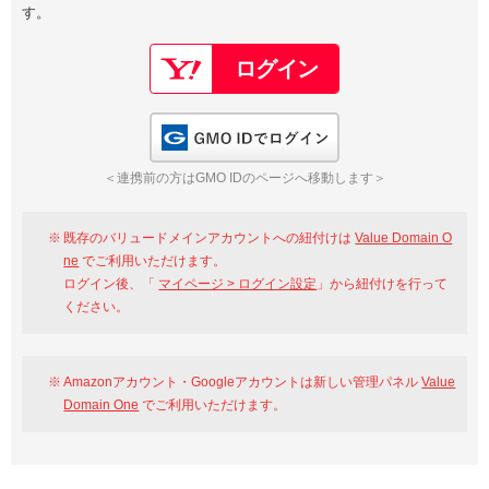
す。
以下でもログイン可能
Google
Yahoo!
以下でも登録可能
GMO ID
Amazon
Google
Yahoo!
GMO IDでログイン
※AmazonはValue Domain Oneのログイン画面へ遷移します
GMO ID
Amazon
＜連携前の方はGMO IDのページへ移動します＞
※AmazonはValue Domain Oneのアカウント作成画面へ遷移します
既存のバリュードメインアカウントへの紐付けは
Value Domain O
ne
でご利用いただけます。
ログイン後、「
マイページ > ログイン設定
」から紐付けを行って
ください。
Amazonアカウント・Googleアカウントは新しい管理パネル
Value
Domain One
でご利用いただけます。