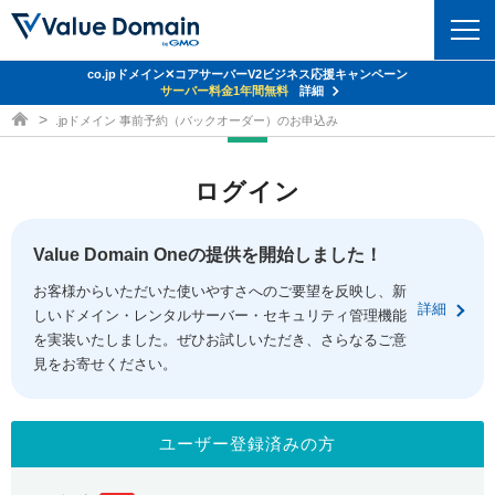
co.jpドメイン✕コアサーバーV2ビジネス応援キャンペーン
ドメイン
サーバー料金1年間無料
詳細
ドメイン取得ならバリュードメイン
.jpドメイン 事前予約（バックオーダー）のお申込み
ドメイントップ
レンタルサーバー
ログイン
ドメイン検索
サーバートップ
セキュリティ
ドメイン登録
コアサーバー
Value Domain Oneの提供を開始しました！
セキュリティトップ
サービス
ドメイン移管
お客様からいただいた使いやすさへのご要望を反映し、新
バリューサーバー
Value Domain ネットde診断
詳細
しいドメイン・レンタルサーバー・セキュリティ管理機能
サービストップ
facebook
x
ドメイン価格一覧
XREA
を実装いたしました。ぜひお試しいただき、さらなるご意
SSL証明書
見をお寄せください。
お得意様割引
ドメイン一括検索
お知らせ
サポート
Oneレンタルサーバー
サイトロック
おまかせスタート
.jpドメインオークション
マニュアル
ライブチャット
ユーザー登録済みの方
ポイント制度
gTLDオークション
NEW!
お問い合わせ