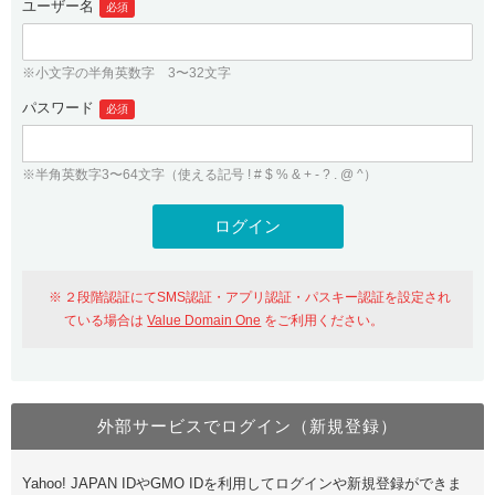
ユーザー名
必須
紹介制度
.jpドメインバックオーダー
ログイン
バリュードメインAPI
プレミアムドメイン
※小文字の半角英数字 3〜32文字
従来のバリュードメインをご利用希望の方
ユーザー登録
ドメイン・ホスティングOEM
パスワード
人気ドメインの種類
必須
従来のバリュードメインをご利用希望の方
ドメインコンシェルジュ
WHOIS検索
※半角英数字3〜64文字（使える記号 ! # $ % & + - ? . @ ^）
Value Domain Analyzer
Value Domainにログイン
Value AI Writer
外部サービスでの登録が一部未対応（Google等）
Value Domainユーザー登録
２段階認証にてSMS認証・アプリ認証・パスキー認証を設定され
外部サービスでの登録が一部未対応（Google等）
One レンタルサーバーを含む最新の機能を使う方
おすすめ
ている場合は
Value Domain One
をご利用ください。
One レンタルサーバーを含む最新の機能を使う方
おすすめ
外部サービスでログイン（新規登録）
Value Domain Oneにログイン
Yahoo! JAPAN IDやGMO IDを利用してログインや新規登録ができま
Value Domain Oneアカウント作成