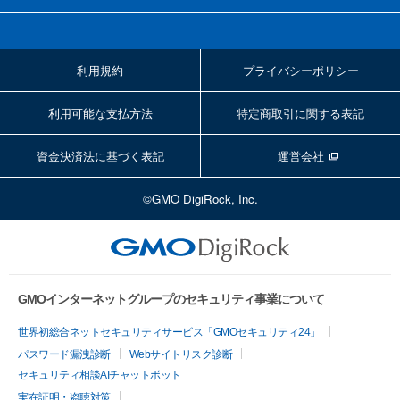
利用規約
プライバシーポリシー
利用可能な支払方法
特定商取引に関する表記
資金決済法に基づく表記
運営会社
©GMO DigiRock, Inc.
GMOインターネットグループのセキュリティ事業について
世界初総合ネットセキュリティサービス「GMOセキュリティ24」
パスワード漏洩診断
Webサイトリスク診断
セキュリティ相談AIチャットボット
実在証明・盗聴対策