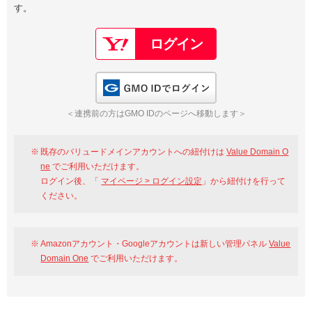
す。
以下でもログイン可能
Google
Yahoo!
以下でも登録可能
GMO ID
Amazon
Google
Yahoo!
GMO IDでログイン
※AmazonはValue Domain Oneのログイン画面へ遷移します
GMO ID
Amazon
＜連携前の方はGMO IDのページへ移動します＞
※AmazonはValue Domain Oneのアカウント作成画面へ遷移します
既存のバリュードメインアカウントへの紐付けは
Value Domain O
ne
でご利用いただけます。
ログイン後、「
マイページ > ログイン設定
」から紐付けを行って
ください。
Amazonアカウント・Googleアカウントは新しい管理パネル
Value
Domain One
でご利用いただけます。