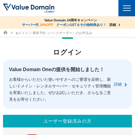
co.jpドメイン✕コアサーバーV2ビジネス応援キャンペーン
Value Domain 24周年キャンペーン
ドメイン
サーバー代
24%OFF
サーバー料金1年間無料
クーポンGET＆その他特典あり！
詳細
詳細
ドメイン取得ならバリュードメイン
.jpドメイン 事前予約（バックオーダー）のお申込み
ドメイントップ
レンタルサーバー
ログイン
ドメイン検索
サーバートップ
セキュリティ
ドメイン登録
コアサーバー
Value Domain Oneの提供を開始しました！
セキュリティトップ
サービス
ドメイン移管
お客様からいただいた使いやすさへのご要望を反映し、新
バリューサーバー
Value Domain ネットde診断
詳細
しいドメイン・レンタルサーバー・セキュリティ管理機能
サービストップ
facebook
x
ドメイン価格一覧
XREA
を実装いたしました。ぜひお試しいただき、さらなるご意
SSL証明書
見をお寄せください。
お得意様割引
ドメイン一括検索
お知らせ
サポート
Oneレンタルサーバー
サイトロック
おまかせスタート
.jpドメインオークション
マニュアル
ライブチャット
ユーザー登録済みの方
ポイント制度
gTLDオークション
NEW!
お問い合わせ