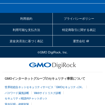
利用規約
プライバシーポリシー
利用可能な支払方法
特定商取引に関する表記
資金決済法に基づく表記
運営会社
©GMO DigiRock, Inc.
GMOインターネットグループのセキュリティ事業について
世界初総合ネットセキュリティサービス「GMOセキュリティ24」
パスワード漏洩診断
Webサイトリスク診断
セキュリティ相談AIチャットボット
実在証明・盗聴対策