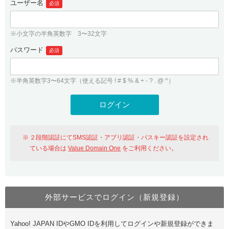
ユーザー名
必須
紹介制度
.jpドメインバックオーダー
ログイン
バリュードメインAPI
プレミアムドメイン
※小文字の半角英数字 3〜32文字
従来のバリュードメインをご利用希望の方
ユーザー登録
ドメイン・ホスティングOEM
パスワード
人気ドメインの種類
必須
従来のバリュードメインをご利用希望の方
ドメインコンシェルジュ
WHOIS検索
※半角英数字3〜64文字（使える記号 ! # $ % & + - ? . @ ^）
Value Domain Analyzer
Value Domainにログイン
Value AI Writer
外部サービスでの登録が一部未対応（Google等）
Value Domainユーザー登録
２段階認証にてSMS認証・アプリ認証・パスキー認証を設定され
外部サービスでの登録が一部未対応（Google等）
One レンタルサーバーを含む最新の機能を使う方
おすすめ
ている場合は
Value Domain One
をご利用ください。
One レンタルサーバーを含む最新の機能を使う方
おすすめ
外部サービスでログイン（新規登録）
Value Domain Oneにログイン
Yahoo! JAPAN IDやGMO IDを利用してログインや新規登録ができま
Value Domain Oneアカウント作成