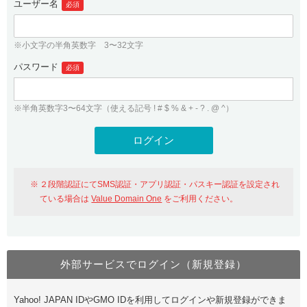
ユーザー名
必須
紹介制度
.jpドメインバックオーダー
ログイン
バリュードメインAPI
プレミアムドメイン
※小文字の半角英数字 3〜32文字
従来のバリュードメインをご利用希望の方
ユーザー登録
ドメイン・ホスティングOEM
パスワード
人気ドメインの種類
必須
従来のバリュードメインをご利用希望の方
ドメインコンシェルジュ
WHOIS検索
※半角英数字3〜64文字（使える記号 ! # $ % & + - ? . @ ^）
Value Domain Analyzer
Value Domainにログイン
Value AI Writer
外部サービスでの登録が一部未対応（Google等）
Value Domainユーザー登録
２段階認証にてSMS認証・アプリ認証・パスキー認証を設定され
外部サービスでの登録が一部未対応（Google等）
One レンタルサーバーを含む最新の機能を使う方
おすすめ
ている場合は
Value Domain One
をご利用ください。
One レンタルサーバーを含む最新の機能を使う方
おすすめ
外部サービスでログイン（新規登録）
Value Domain Oneにログイン
Yahoo! JAPAN IDやGMO IDを利用してログインや新規登録ができま
Value Domain Oneアカウント作成