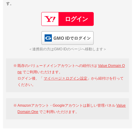
す。
以下でもログイン可能
Google
Yahoo!
以下でも登録可能
GMO ID
Amazon
Google
Yahoo!
GMO IDでログイン
※AmazonはValue Domain Oneのログイン画面へ遷移します
GMO ID
Amazon
＜連携前の方はGMO IDのページへ移動します＞
※AmazonはValue Domain Oneのアカウント作成画面へ遷移します
既存のバリュードメインアカウントへの紐付けは
Value Domain O
ne
でご利用いただけます。
ログイン後、「
マイページ > ログイン設定
」から紐付けを行って
ください。
Amazonアカウント・Googleアカウントは新しい管理パネル
Value
Domain One
でご利用いただけます。