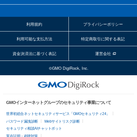
利用規約
プライバシーポリシー
利用可能な支払方法
特定商取引に関する表記
資金決済法に基づく表記
運営会社
©GMO DigiRock, Inc.
GMOインターネットグループのセキュリティ事業について
世界初総合ネットセキュリティサービス「GMOセキュリティ24」
パスワード漏洩診断
Webサイトリスク診断
セキュリティ相談AIチャットボット
実在証明・盗聴対策