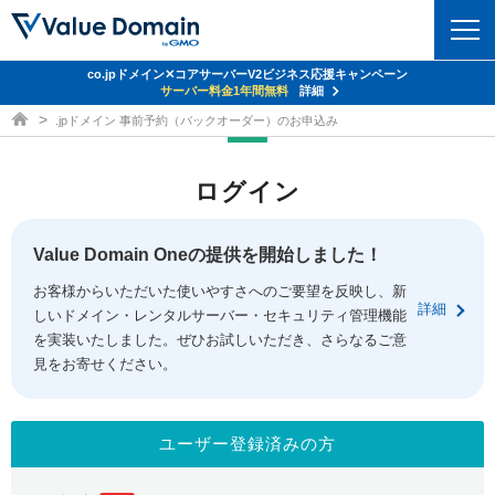
co.jpドメイン✕コアサーバーV2ビジネス応援キャンペーン
ドメイン
サーバー料金1年間無料
詳細
ドメイン取得ならバリュードメイン
.jpドメイン 事前予約（バックオーダー）のお申込み
ドメイントップ
レンタルサーバー
ログイン
ドメイン検索
サーバートップ
セキュリティ
ドメイン登録
コアサーバー
Value Domain Oneの提供を開始しました！
セキュリティトップ
サービス
ドメイン移管
お客様からいただいた使いやすさへのご要望を反映し、新
バリューサーバー
Value Domain ネットde診断
詳細
しいドメイン・レンタルサーバー・セキュリティ管理機能
サービストップ
facebook
x
ドメイン価格一覧
XREA
を実装いたしました。ぜひお試しいただき、さらなるご意
SSL証明書
見をお寄せください。
お得意様割引
ドメイン一括検索
お知らせ
サポート
Oneレンタルサーバー
サイトロック
おまかせスタート
.jpドメインオークション
マニュアル
ライブチャット
ユーザー登録済みの方
ポイント制度
gTLDオークション
NEW!
お問い合わせ