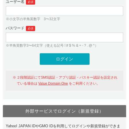
ユーザー名
必須
紹介制度
.jpドメインバックオーダー
ログイン
バリュードメインAPI
プレミアムドメイン
※小文字の半角英数字 3〜32文字
従来のバリュードメインをご利用希望の方
ユーザー登録
ドメイン・ホスティングOEM
パスワード
人気ドメインの種類
必須
従来のバリュードメインをご利用希望の方
ドメインコンシェルジュ
WHOIS検索
※半角英数字3〜64文字（使える記号 ! # $ % & + - ? . @ ^）
Value Domain Analyzer
Value Domainにログイン
Value AI Writer
外部サービスでの登録が一部未対応（Google等）
Value Domainユーザー登録
２段階認証にてSMS認証・アプリ認証・パスキー認証を設定され
外部サービスでの登録が一部未対応（Google等）
One レンタルサーバーを含む最新の機能を使う方
おすすめ
ている場合は
Value Domain One
をご利用ください。
One レンタルサーバーを含む最新の機能を使う方
おすすめ
外部サービスでログイン（新規登録）
Value Domain Oneにログイン
Yahoo! JAPAN IDやGMO IDを利用してログインや新規登録ができま
Value Domain Oneアカウント作成