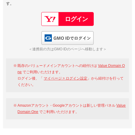
す。
以下でもログイン可能
Google
Yahoo!
以下でも登録可能
GMO ID
Amazon
Google
Yahoo!
GMO IDでログイン
※AmazonはValue Domain Oneのログイン画面へ遷移します
GMO ID
Amazon
＜連携前の方はGMO IDのページへ移動します＞
※AmazonはValue Domain Oneのアカウント作成画面へ遷移します
既存のバリュードメインアカウントへの紐付けは
Value Domain O
ne
でご利用いただけます。
ログイン後、「
マイページ > ログイン設定
」から紐付けを行って
ください。
Amazonアカウント・Googleアカウントは新しい管理パネル
Value
Domain One
でご利用いただけます。