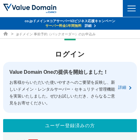
co.jpドメイン✕コアサーバーV2ビジネス応援キャンペーン
ドメイン
サーバー料金1年間無料
詳細
ドメイン取得ならバリュードメイン
.jpドメイン 事前予約（バックオーダー）のお申込み
ドメイントップ
レンタルサーバー
ログイン
ドメイン検索
サーバートップ
セキュリティ
ドメイン登録
コアサーバー
Value Domain Oneの提供を開始しました！
セキュリティトップ
サービス
ドメイン移管
お客様からいただいた使いやすさへのご要望を反映し、新
バリューサーバー
Value Domain ネットde診断
詳細
しいドメイン・レンタルサーバー・セキュリティ管理機能
サービストップ
facebook
x
ドメイン価格一覧
XREA
を実装いたしました。ぜひお試しいただき、さらなるご意
SSL証明書
見をお寄せください。
お得意様割引
ドメイン一括検索
お知らせ
サポート
Oneレンタルサーバー
サイトロック
おまかせスタート
.jpドメインオークション
マニュアル
ライブチャット
ユーザー登録済みの方
ポイント制度
gTLDオークション
NEW!
お問い合わせ