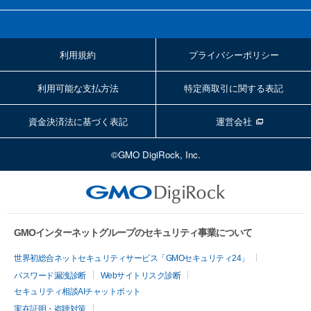
利用規約
プライバシーポリシー
利用可能な支払方法
特定商取引に関する表記
資金決済法に基づく表記
運営会社
©GMO DigiRock, Inc.
GMOインターネットグループのセキュリティ事業について
世界初総合ネットセキュリティサービス「GMOセキュリティ24」
パスワード漏洩診断
Webサイトリスク診断
セキュリティ相談AIチャットボット
実在証明・盗聴対策