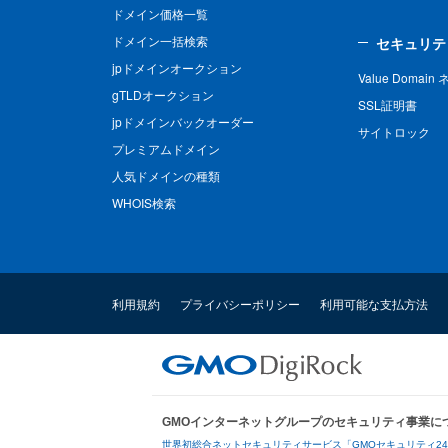
ドメイン価格一覧
ドメイン一括検索
セキュリテ
jpドメインオークション
Value Domai
gTLDオークション
SSL証明書
jpドメインバックオーダー
サイトロック
プレミアムドメイン
人気ドメインの種類
WHOIS検索
利用規約
プライバシーポリシー
利用可能な支払方法
GMOインターネットグループのセキュリティ事業に
世界初総合ネットセキュリティサービス「GMOセキュリティ2