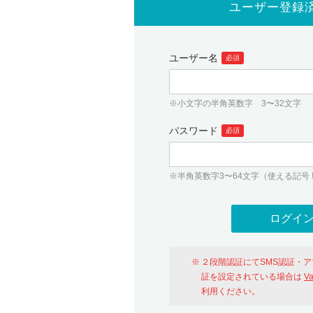
ユーザー登録
ユーザー名
必須
※小文字の半角英数字 3〜32文字
パスワード
必須
※半角英数字3〜64文字（使える記号 ! # $ %
２段階認証にてSMS認証・
証を設定されている場合は
V
利用ください。