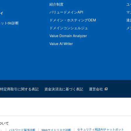
紹介制度
ユ
バリュードメインAPI
マ
ィ
ドメイン・ホスティングOEM
違
n ネットde診断
ドメインコンシェルジュ
メ
Value Domain Analyzer
Value AI Writer
特定商取引に関する表記
資金決済法に基づく表記
運営会社
ついて
セキュリティ相談AIチャットボット
4」
パスワード漏洩診断
Webサイトリスク診断