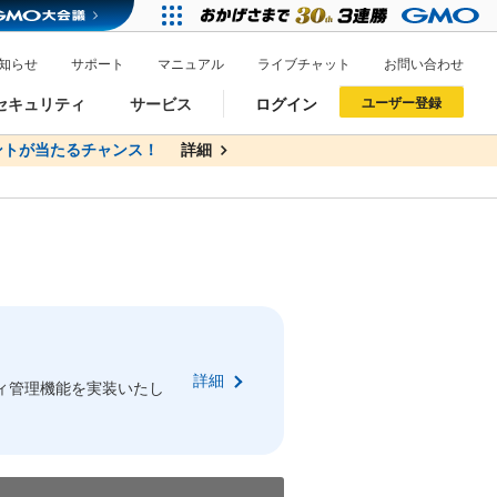
知らせ
サポート
マニュアル
ライブチャット
お問い合わせ
セキュリティ
サービス
ログイン
ユーザー登録
トが当たるチャンス！
詳細
ドメイン移管
XREA
サイトロック
ポイント制度
ーを含む最新の機能を使う方
ーを含む最新の機能を使う方
.jpドメインオークション
ドメイン・ホスティングOEM
プレミアムドメイン
Value AI Writer
neアカウント作成
Oneにログイン
詳細
イン可能
録可能
ィ管理機能を実装いたし
GMO ID
GMO ID
Amazon
Amazon
n Oneのアカウント作成画面へ遷移します
main Oneのログイン画面へ遷移します