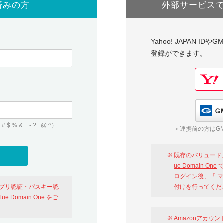
済みの方
外部サービス
Yahoo! JAPAN I
登録ができます。
 & + - ? . @ ^）
＜連携前の方はGM
既存のバリュード
ue Domain One
で
ログイン後、「
マ
アプリ認証・パスキー認
付けを行ってくだ
alue Domain One
をご
Amazonアカウ