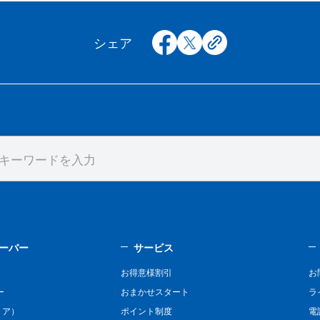
facebook
x
copy
シェア
ーバー
サービス
お得意様割引
お
ー
おまかせスタート
ラ
リア）
ポイント制度
電