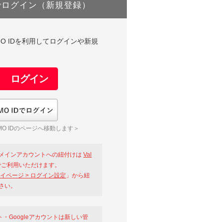
でログイン（新規登録）
DやGMO IDを利用してログインや新規
GMO IDでログイン
O IDのページへ移動します＞
メインアカウントへの紐付けは
Val
ご利用いただけます。
イページ > ログイン設定
」から紐
さい。
ント・Googleアカウントは新しい管