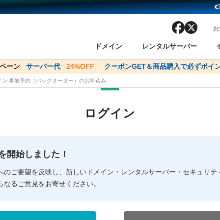
facebook
x
お
ドメイン
レンタルサーバー
ンペーン
サーバー代
24%OFF
クーポンGET＆商品購入で必ずポイン
メイン 事前予約（バックオーダー）のお申込み
ン検索
ーバー
 Domain ネットde診断
様割引
ドメイン登録
バリューサーバー
SSL証明書
おまかせスタート
ドメインをご利用希望の方
ドメインをご利用希望の方
One レンタルサーバ
One レンタルサーバ
おすすめ
おすすめ
ログイン
ン価格一覧
レンタルサーバー
度
ドメイン一括検索
バリュードメインAPI
オークション
ンコンシェルジュ
.jpドメインバックオーダー
Value Domain Analyzer
Domainユーザー登録
 Domainにログイン
Value Domain O
Value Domain 
NEW!
の提供を開始しました！
応（Google等）
応（Google等）
メインの種類
WHOIS検索
以下でもログ
以下でも登
へのご要望を反映し、新しいドメイン・レンタルサーバー・セキュリテ
らなるご意見をお寄せください。
Google
Google
Yahoo!
Yahoo!
※AmazonはValue Domai
※AmazonはValue Do