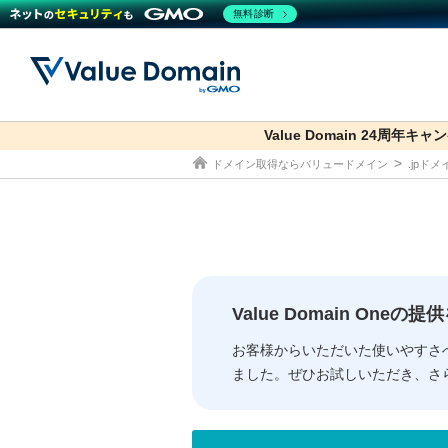
無料診断
Value Domain 24周年キャ
ドメイン取得ならバリュードメイン
.jpド
ドメイン
レンタルサーバー
セキュリティ
サービス
ドメイ
コアサ
Value
お得意
従来のバリュー
従来のバリュー
DOMAIN
RENTAL SERVER
SECURITY
SERVICE
ドメイ
One
紹介制
ドメイントップ
サーバートップ
セキュリティトップ
サービストップ
gTLD
ドメイ
Value 
Value
Value Domain One
外部サービスでの登録が一部未対
外部サービスでの登録が一部未対
人気ド
お客様からいただいた使いやすさ
ました。ぜひお試しいただき、さ