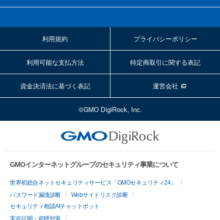
利用規約
プライバシーポリシー
利用可能な支払方法
特定商取引に関する表記
資金決済法に基づく表記
運営会社
©GMO DigiRock, Inc.
GMOインターネットグループのセキュリティ事業について
世界初総合ネットセキュリティサービス「GMOセキュリティ24」
パスワード漏洩診断
Webサイトリスク診断
セキュリティ相談AIチャットボット
実在証明・盗聴対策