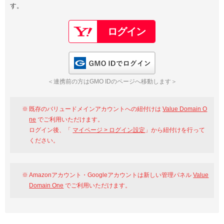
す。
以下でもログイン可能
Google
Yahoo!
以下でも登録可能
GMO ID
Amazon
Google
Yahoo!
GMO IDでログイン
※AmazonはValue Domain Oneのログイン画面へ遷移します
GMO ID
Amazon
＜連携前の方はGMO IDのページへ移動します＞
※AmazonはValue Domain Oneのアカウント作成画面へ遷移します
既存のバリュードメインアカウントへの紐付けは
Value Domain O
ne
でご利用いただけます。
ログイン後、「
マイページ > ログイン設定
」から紐付けを行って
ください。
Amazonアカウント・Googleアカウントは新しい管理パネル
Value
Domain One
でご利用いただけます。