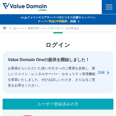
co.jpドメイン✕コアサーバーV2ビジネス応援キャンペーン
ドメイン
サーバー料金1年間無料
詳細
ドメイン取得ならバリュードメイン
.jpドメイン 事前予約（バックオーダー）のお申込み
ドメイントップ
レンタルサーバー
ログイン
ドメイン検索
サーバートップ
セキュリティ
ドメイン登録
コアサーバー
Value Domain Oneの提供を開始しました！
セキュリティトップ
サービス
ドメイン移管
お客様からいただいた使いやすさへのご要望を反映し、新
バリューサーバー
Value Domain ネットde診断
詳細
しいドメイン・レンタルサーバー・セキュリティ管理機能
サービストップ
facebook
x
ドメイン価格一覧
XREA
を実装いたしました。ぜひお試しいただき、さらなるご意
SSL証明書
見をお寄せください。
お得意様割引
ドメイン一括検索
お知らせ
サポート
Oneレンタルサーバー
サイトロック
おまかせスタート
.jpドメインオークション
マニュアル
ライブチャット
ユーザー登録済みの方
ポイント制度
gTLDオークション
NEW!
お問い合わせ