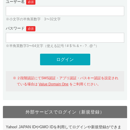
ユーザー名
必須
紹介制度
.jpドメインバックオーダー
ログイン
バリュードメインAPI
プレミアムドメイン
※小文字の半角英数字 3〜32文字
従来のバリュードメインをご利用希望の方
ユーザー登録
ドメイン・ホスティングOEM
パスワード
人気ドメインの種類
必須
従来のバリュードメインをご利用希望の方
ドメインコンシェルジュ
WHOIS検索
※半角英数字3〜64文字（使える記号 ! # $ % & + - ? . @ ^）
Value Domain Analyzer
Value Domainにログイン
Value AI Writer
外部サービスでの登録が一部未対応（Google等）
Value Domainユーザー登録
２段階認証にてSMS認証・アプリ認証・パスキー認証を設定され
外部サービスでの登録が一部未対応（Google等）
One レンタルサーバーを含む最新の機能を使う方
おすすめ
ている場合は
Value Domain One
をご利用ください。
One レンタルサーバーを含む最新の機能を使う方
おすすめ
外部サービスでログイン（新規登録）
Value Domain Oneにログイン
Yahoo! JAPAN IDやGMO IDを利用してログインや新規登録ができま
Value Domain Oneアカウント作成