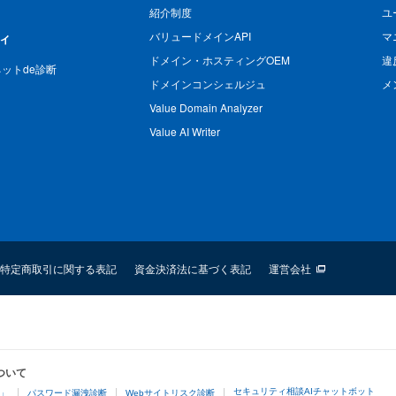
紹介制度
ユ
バリュードメインAPI
マ
ィ
ドメイン・ホスティングOEM
違
n ネットde診断
ドメインコンシェルジュ
メ
Value Domain Analyzer
Value AI Writer
特定商取引に関する表記
資金決済法に基づく表記
運営会社
ついて
セキュリティ相談AIチャットボット
4」
パスワード漏洩診断
Webサイトリスク診断