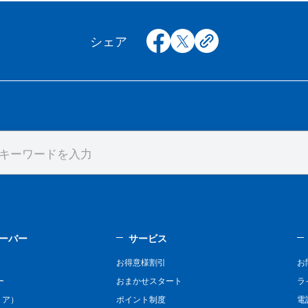
facebook
x
copy
シェア
ーバー
サービス
お得意様割引
お
ー
おまかせスタート
ラ
リア）
ポイント制度
電