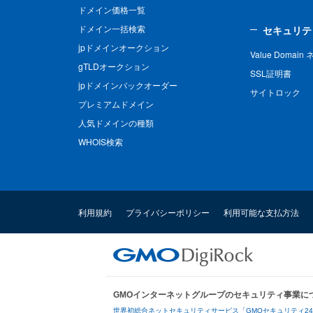
ドメイン価格一覧
ドメイン一括検索
セキュリテ
jpドメインオークション
Value Domai
gTLDオークション
SSL証明書
jpドメインバックオーダー
サイトロック
プレミアムドメイン
人気ドメインの種類
WHOIS検索
利用規約
プライバシーポリシー
利用可能な支払方法
GMOインターネットグループのセキュリティ事業に
世界初総合ネットセキュリティサービス「GMOセキュリティ2