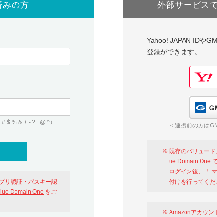
済みの方
外部サービス
Yahoo! JAPAN I
登録ができます。
 & + - ? . @ ^）
＜連携前の方はGM
既存のバリュード
ue Domain One
で
ログイン後、「
マ
アプリ認証・パスキー認
付けを行ってくだ
alue Domain One
をご
Amazonアカウ