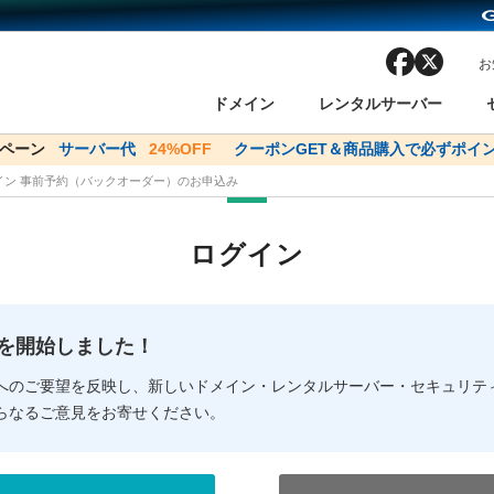
facebook
x
お
ドメイン
レンタルサーバー
ンペーン
ドメイン✕コアサーバーV2ビジネス応援キャンペーン
サーバー代
24%OFF
クーポンGET＆商品購入で必ずポイン
サーバー料金1年間
メイン 事前予約（バックオーダー）のお申込み
ン検索
ーバー
 Domain ネットde診断
様割引
ドメイン登録
バリューサーバー
SSL証明書
おまかせスタート
ドメインをご利用希望の方
ドメインをご利用希望の方
One レンタルサーバ
One レンタルサーバ
おすすめ
おすすめ
ログイン
ン価格一覧
レンタルサーバー
度
ドメイン一括検索
バリュードメインAPI
オークション
ンコンシェルジュ
.jpドメインバックオーダー
Value Domain Analyzer
Domainユーザー登録
 Domainにログイン
Value Domain O
Value Domain 
NEW!
の提供を開始しました！
応（Google等）
応（Google等）
メインの種類
WHOIS検索
以下でもログ
以下でも登
へのご要望を反映し、新しいドメイン・レンタルサーバー・セキュリテ
らなるご意見をお寄せください。
Google
Google
Yahoo!
Yahoo!
※AmazonはValue Domai
※AmazonはValue Do