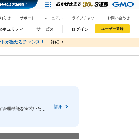
知らせ
サポート
マニュアル
ライブチャット
お問い合わせ
セキュリティ
サービス
ログイン
ユーザー登録
トが当たるチャンス！
無料
詳細
詳細
ドメイン移管
XREA
サイトロック
ポイント制度
ーを含む最新の機能を使う方
ーを含む最新の機能を使う方
.jpドメインオークション
ドメイン・ホスティングOEM
プレミアムドメイン
Value AI Writer
neアカウント作成
Oneにログイン
詳細
イン可能
録可能
ィ管理機能を実装いたし
GMO ID
GMO ID
Amazon
Amazon
n Oneのアカウント作成画面へ遷移します
main Oneのログイン画面へ遷移します