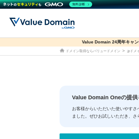
無料診断
Value Domain 24周年キャ
co.jp
ドメイン取得ならバリュードメイン
.jpド
ドメイン
レンタルサーバー
セキュリティ
サービス
ドメイ
コアサ
Value
お得意
従来のバリュー
従来のバリュー
DOMAIN
RENTAL SERVER
SECURITY
SERVICE
ドメイ
One
紹介制
ドメイントップ
サーバートップ
セキュリティトップ
サービストップ
gTLD
ドメイ
Value 
Value
Value Domain One
外部サービスでの登録が一部未対
外部サービスでの登録が一部未対
人気ド
お客様からいただいた使いやすさ
ました。ぜひお試しいただき、さ