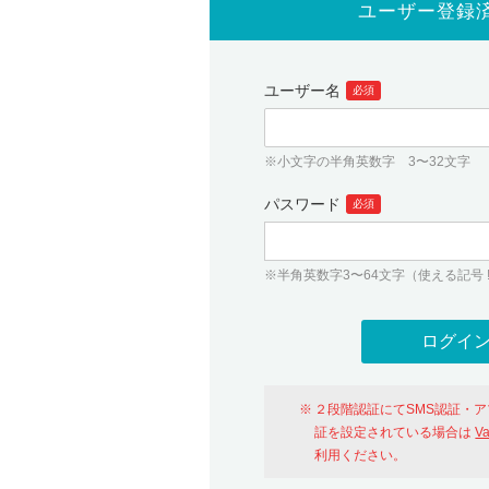
ユーザー登録
ユーザー名
必須
※小文字の半角英数字 3〜32文字
パスワード
必須
※半角英数字3〜64文字（使える記号 ! # $ %
２段階認証にてSMS認証・
証を設定されている場合は
V
利用ください。