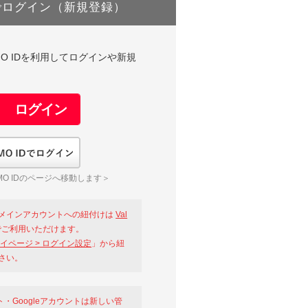
でログイン（新規登録）
DやGMO IDを利用してログインや新規
GMO IDでログイン
O IDのページへ移動します＞
メインアカウントへの紐付けは
Val
ご利用いただけます。
イページ > ログイン設定
」から紐
さい。
ント・Googleアカウントは新しい管