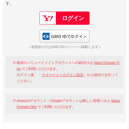
す。
以下でもログイン可能
Google
Yahoo!
以下でも登録可能
GMO ID
Amazon
Google
Yahoo!
GMO IDでログイン
※AmazonはValue Domain Oneのログイン画面へ遷移します
GMO ID
Amazon
＜連携前の方はGMO IDのページへ移動します＞
※AmazonはValue Domain Oneのアカウント作成画面へ遷移します
既存のバリュードメインアカウントへの紐付けは
Value Domain O
ne
でご利用いただけます。
ログイン後、「
マイページ > ログイン設定
」から紐付けを行って
ください。
Amazonアカウント・Googleアカウントは新しい管理パネル
Value
Domain One
でご利用いただけます。