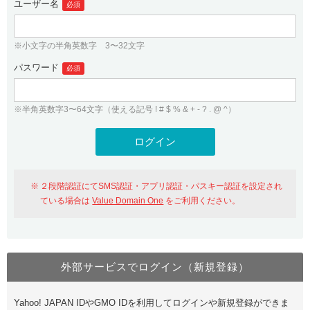
ユーザー名
必須
紹介制度
.jpドメインバックオーダー
ログイン
バリュードメインAPI
プレミアムドメイン
※小文字の半角英数字 3〜32文字
従来のバリュードメインをご利用希望の方
ユーザー登録
ドメイン・ホスティングOEM
パスワード
人気ドメインの種類
必須
従来のバリュードメインをご利用希望の方
ドメインコンシェルジュ
WHOIS検索
※半角英数字3〜64文字（使える記号 ! # $ % & + - ? . @ ^）
Value Domain Analyzer
Value Domainにログイン
Value AI Writer
外部サービスでの登録が一部未対応（Google等）
Value Domainユーザー登録
２段階認証にてSMS認証・アプリ認証・パスキー認証を設定され
外部サービスでの登録が一部未対応（Google等）
One レンタルサーバーを含む最新の機能を使う方
おすすめ
ている場合は
Value Domain One
をご利用ください。
One レンタルサーバーを含む最新の機能を使う方
おすすめ
外部サービスでログイン（新規登録）
Value Domain Oneにログイン
Yahoo! JAPAN IDやGMO IDを利用してログインや新規登録ができま
Value Domain Oneアカウント作成