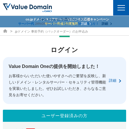
co.jpドメイン✕コアサーバーV2ビジネス応援キャンペーン
Value Domain 24周年キャンペーン
ドメイン
サーバー代
24%OFF
サーバー料金1年間無料
クーポンGET＆その他特典あり！
詳細
詳細
ドメイン取得ならバリュードメイン
.jpドメイン 事前予約（バックオーダー）のお申込み
ドメイントップ
レンタルサーバー
ログイン
ドメイン検索
サーバートップ
セキュリティ
ドメイン登録
コアサーバー
Value Domain Oneの提供を開始しました！
セキュリティトップ
サービス
ドメイン移管
お客様からいただいた使いやすさへのご要望を反映し、新
バリューサーバー
Value Domain ネットde診断
詳細
しいドメイン・レンタルサーバー・セキュリティ管理機能
サービストップ
facebook
x
ドメイン価格一覧
XREA
を実装いたしました。ぜひお試しいただき、さらなるご意
SSL証明書
見をお寄せください。
お得意様割引
ドメイン一括検索
お知らせ
サポート
Oneレンタルサーバー
サイトロック
おまかせスタート
.jpドメインオークション
マニュアル
ライブチャット
ユーザー登録済みの方
ポイント制度
gTLDオークション
NEW!
お問い合わせ