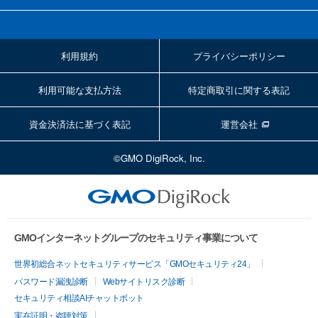
利用規約
プライバシーポリシー
利用可能な支払方法
特定商取引に関する表記
資金決済法に基づく表記
運営会社
©GMO DigiRock, Inc.
GMOインターネットグループのセキュリティ事業について
世界初総合ネットセキュリティサービス「GMOセキュリティ24」
パスワード漏洩診断
Webサイトリスク診断
セキュリティ相談AIチャットボット
実在証明・盗聴対策