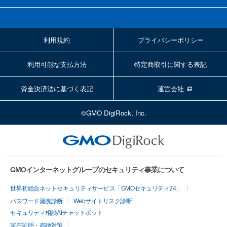
利用規約
プライバシーポリシー
利用可能な支払方法
特定商取引に関する表記
資金決済法に基づく表記
運営会社
©GMO DigiRock, Inc.
GMOインターネットグループのセキュリティ事業について
世界初総合ネットセキュリティサービス「GMOセキュリティ24」
パスワード漏洩診断
Webサイトリスク診断
セキュリティ相談AIチャットボット
実在証明・盗聴対策