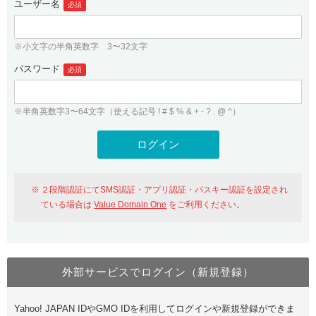
ユーザー名
必須
紹介制度
.jpドメインバックオーダー
ログイン
バリュードメインAPI
プレミアムドメイン
※小文字の半角英数字 3〜32文字
従来のバリュードメインをご利用希望の方
ユーザー登録
ドメイン・ホスティングOEM
パスワード
人気ドメインの種類
必須
従来のバリュードメインをご利用希望の方
ドメインコンシェルジュ
WHOIS検索
※半角英数字3〜64文字（使える記号 ! # $ % & + - ? . @ ^）
Value Domain Analyzer
Value Domainにログイン
Value AI Writer
外部サービスでの登録が一部未対応（Google等）
Value Domainユーザー登録
２段階認証にてSMS認証・アプリ認証・パスキー認証を設定され
外部サービスでの登録が一部未対応（Google等）
One レンタルサーバーを含む最新の機能を使う方
おすすめ
ている場合は
Value Domain One
をご利用ください。
One レンタルサーバーを含む最新の機能を使う方
おすすめ
外部サービスでログイン（新規登録）
Value Domain Oneにログイン
Yahoo! JAPAN IDやGMO IDを利用してログインや新規登録ができま
Value Domain Oneアカウント作成