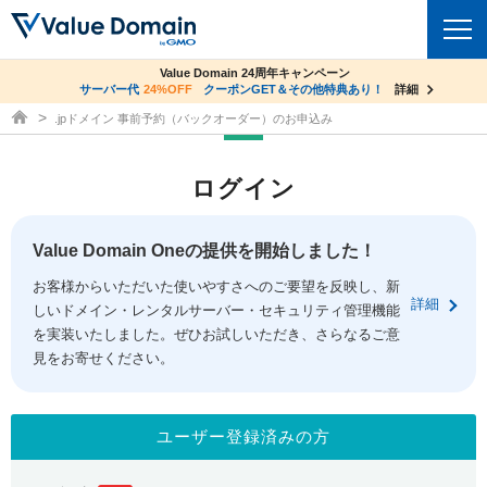
co.jpドメイン✕コアサーバーV2ビジネス応援キャンペーン
Value Domain 24周年キャンペーン
ドメイン
サーバー代
24%OFF
サーバー料金1年間無料
クーポンGET＆その他特典あり！
詳細
詳細
ドメイン取得ならバリュードメイン
.jpドメイン 事前予約（バックオーダー）のお申込み
ドメイントップ
レンタルサーバー
ログイン
ドメイン検索
サーバートップ
セキュリティ
ドメイン登録
コアサーバー
Value Domain Oneの提供を開始しました！
セキュリティトップ
サービス
ドメイン移管
お客様からいただいた使いやすさへのご要望を反映し、新
バリューサーバー
Value Domain ネットde診断
詳細
しいドメイン・レンタルサーバー・セキュリティ管理機能
サービストップ
facebook
x
ドメイン価格一覧
XREA
を実装いたしました。ぜひお試しいただき、さらなるご意
SSL証明書
見をお寄せください。
お得意様割引
ドメイン一括検索
お知らせ
サポート
Oneレンタルサーバー
サイトロック
おまかせスタート
.jpドメインオークション
マニュアル
ライブチャット
ユーザー登録済みの方
ポイント制度
gTLDオークション
NEW!
お問い合わせ