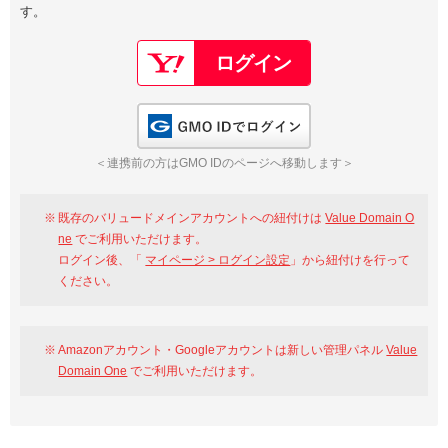
す。
以下でもログイン可能
Google
Yahoo!
以下でも登録可能
GMO ID
Amazon
Google
Yahoo!
GMO IDでログイン
※AmazonはValue Domain Oneのログイン画面へ遷移します
GMO ID
Amazon
＜連携前の方はGMO IDのページへ移動します＞
※AmazonはValue Domain Oneのアカウント作成画面へ遷移します
既存のバリュードメインアカウントへの紐付けは
Value Domain O
ne
でご利用いただけます。
ログイン後、「
マイページ > ログイン設定
」から紐付けを行って
ください。
Amazonアカウント・Googleアカウントは新しい管理パネル
Value
Domain One
でご利用いただけます。