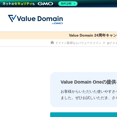
無料診断
Value Domain 24周年キャ
co.jp
ドメイン取得ならバリュードメイン
.jpド
ドメイン
レンタルサーバー
セキュリティ
サービス
ドメイ
コアサ
Value
お得意
従来のバリュー
従来のバリュー
DOMAIN
RENTAL SERVER
SECURITY
SERVICE
ドメイ
One
紹介制
ドメイントップ
サーバートップ
セキュリティトップ
サービストップ
gTLD
ドメイ
Value 
Value
Value Domain One
外部サービスでの登録が一部未対
外部サービスでの登録が一部未対
人気ド
お客様からいただいた使いやすさ
ました。ぜひお試しいただき、さ