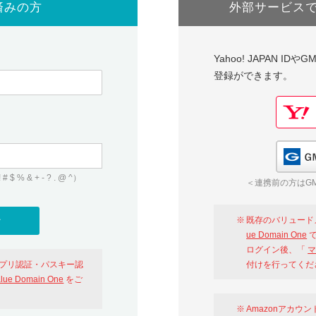
済みの方
外部サービス
Yahoo! JAPAN I
登録ができます。
 & + - ? . @ ^）
＜連携前の方はGM
既存のバリュード
ue Domain One
で
ログイン後、「
マ
アプリ認証・パスキー認
付けを行ってくだ
alue Domain One
をご
Amazonアカウ