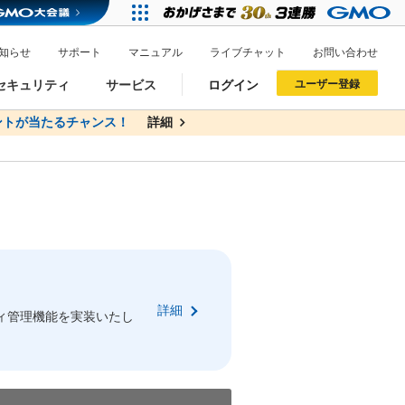
知らせ
サポート
マニュアル
ライブチャット
お問い合わせ
セキュリティ
サービス
ログイン
ユーザー登録
トが当たるチャンス！
無料
詳細
詳細
ドメイン移管
XREA
サイトロック
ポイント制度
ーを含む最新の機能を使う方
ーを含む最新の機能を使う方
.jpドメインオークション
ドメイン・ホスティングOEM
プレミアムドメイン
Value AI Writer
neアカウント作成
Oneにログイン
詳細
イン可能
録可能
ィ管理機能を実装いたし
GMO ID
GMO ID
Amazon
Amazon
n Oneのアカウント作成画面へ遷移します
main Oneのログイン画面へ遷移します