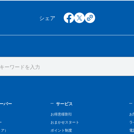
facebook
x
copy
シェア
ーバー
サービス
お得意様割引
お
ー
おまかせスタート
ラ
リア）
ポイント制度
電