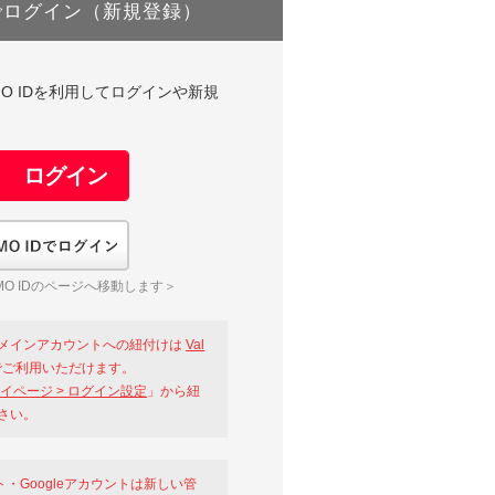
でログイン（新規登録）
DやGMO IDを利用してログインや新規
GMO IDでログイン
O IDのページへ移動します＞
メインアカウントへの紐付けは
Val
ご利用いただけます。
イページ > ログイン設定
」から紐
さい。
ント・Googleアカウントは新しい管