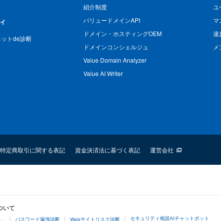
紹介制度
ユ
バリュードメインAPI
マ
ィ
ドメイン・ホスティングOEM
違
n ネットde診断
ドメインコンシェルジュ
メ
Value Domain Analyzer
Value AI Writer
特定商取引に関する表記
資金決済法に基づく表記
運営会社
ついて
セキュリティ相談AIチャットボット
4」
パスワード漏洩診断
Webサイトリスク診断