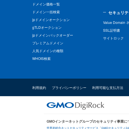
ドメイン価格一覧
ドメイン一括検索
セキュリテ
jpドメインオークション
Value Domai
gTLDオークション
SSL証明書
jpドメインバックオーダー
サイトロック
プレミアムドメイン
人気ドメインの種類
WHOIS検索
利用規約
プライバシーポリシー
利用可能な支払方法
GMOインターネットグループのセキュリティ事業に
世界初総合ネットセキュリティサービス「GMOセキュリティ2