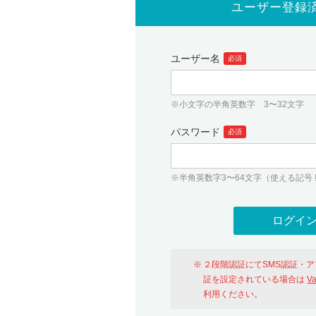
ユーザー登録
ユーザー名
必須
※小文字の半角英数字 3〜32文字
パスワード
必須
※半角英数字3〜64文字（使える記号 ! # $ %
２段階認証にてSMS認証・
証を設定されている場合は
V
利用ください。