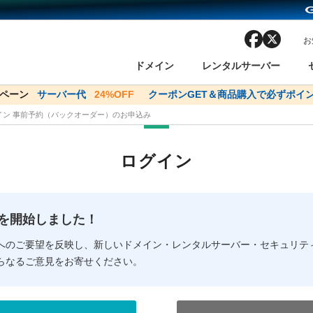
facebook
x
お
ドメイン
レンタルサーバー
ンペーン
ドメイン✕コアサーバーV2ビジネス応援キャンペーン
サーバー代
24%OFF
クーポンGET＆商品購入で必ずポイン
サーバー料金1年間
メイン 事前予約（バックオーダー）のお申込み
ン検索
ーバー
 Domain ネットde診断
様割引
ドメイン登録
バリューサーバー
SSL証明書
おまかせスタート
ドメインをご利用希望の方
ドメインをご利用希望の方
One レンタルサーバ
One レンタルサーバ
おすすめ
おすすめ
ログイン
ン価格一覧
レンタルサーバー
度
ドメイン一括検索
バリュードメインAPI
オークション
ンコンシェルジュ
.jpドメインバックオーダー
Value Domain Analyzer
Domainユーザー登録
 Domainにログイン
Value Domain O
Value Domain 
NEW!
の提供を開始しました！
応（Google等）
応（Google等）
メインの種類
WHOIS検索
以下でもログ
以下でも登
へのご要望を反映し、新しいドメイン・レンタルサーバー・セキュリテ
らなるご意見をお寄せください。
Google
Google
Yahoo!
Yahoo!
※AmazonはValue Domai
※AmazonはValue Do