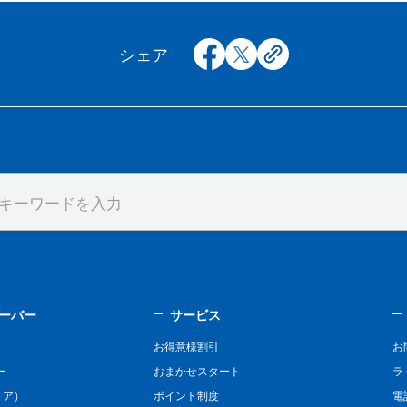
facebook
x
copy
シェア
ーバー
サービス
お得意様割引
お
ー
おまかせスタート
ラ
リア）
ポイント制度
電