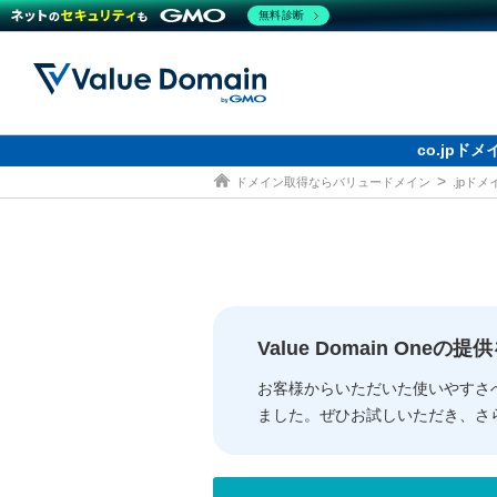
無料診断
co.jp
ドメイン取得ならバリュードメイン
.jpド
ドメイン
レンタルサーバー
セキュリティ
サービス
ドメイ
コアサ
Value
お得意
従来のバリュー
従来のバリュー
DOMAIN
RENTAL SERVER
SECURITY
SERVICE
ドメイ
One
紹介制
ドメイントップ
サーバートップ
セキュリティトップ
サービストップ
gTLD
ドメイ
Value 
Value
Value Domain One
外部サービスでの登録が一部未対
外部サービスでの登録が一部未対
人気ド
お客様からいただいた使いやすさ
ました。ぜひお試しいただき、さ