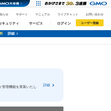
知らせ
サポート
マニュアル
ライブチャット
お問い合わせ
セキュリティ
サービス
ログイン
ユーザー登録
料
詳細
ドメイン移管
XREA
サイトロック
ポイント制度
ーを含む最新の機能を使う方
ーを含む最新の機能を使う方
.jpドメインオークション
ドメイン・ホスティングOEM
プレミアムドメイン
Value AI Writer
neアカウント作成
Oneにログイン
詳細
イン可能
録可能
ィ管理機能を実装いたし
GMO ID
GMO ID
Amazon
Amazon
n Oneのアカウント作成画面へ遷移します
main Oneのログイン画面へ遷移します