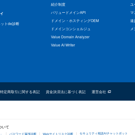
紹介制度
ユ
バリュードメインAPI
マ
ィ
ドメイン・ホスティングOEM
違
n ネットde診断
ドメインコンシェルジュ
メ
Value Domain Analyzer
Value AI Writer
特定商取引に関する表記
資金決済法に基づく表記
運営会社
ついて
セキュリティ相談AIチャットボット
4」
パスワード漏洩診断
Webサイトリスク診断