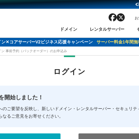
facebook
x
お
ドメイン
レンタルサーバー
ドメイン✕コアサーバーV2ビジネス応援キャンペーン
サーバー料金1年間無
メイン 事前予約（バックオーダー）のお申込み
ン検索
ーバー
 Domain ネットde診断
様割引
ドメイン登録
バリューサーバー
SSL証明書
おまかせスタート
ドメインをご利用希望の方
ドメインをご利用希望の方
One レンタルサーバ
One レンタルサーバ
おすすめ
おすすめ
ログイン
ン価格一覧
レンタルサーバー
度
ドメイン一括検索
バリュードメインAPI
オークション
ンコンシェルジュ
.jpドメインバックオーダー
Value Domain Analyzer
Domainユーザー登録
 Domainにログイン
Value Domain O
Value Domain 
NEW!
の提供を開始しました！
応（Google等）
応（Google等）
メインの種類
WHOIS検索
以下でもログ
以下でも登
へのご要望を反映し、新しいドメイン・レンタルサーバー・セキュリテ
らなるご意見をお寄せください。
Google
Google
Yahoo!
Yahoo!
※AmazonはValue Domai
※AmazonはValue Do