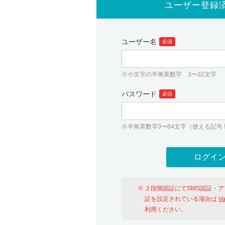
ユーザー登録
ユーザー名
必須
※小文字の半角英数字 3〜32文字
パスワード
必須
※半角英数字3〜64文字（使える記号 ! # $ %
２段階認証にてSMS認証・
証を設定されている場合は
V
利用ください。