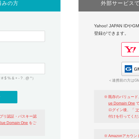
済みの方
外部サービス
Yahoo! JAPAN I
登録ができます。
 & + - ? . @ ^）
＜連携前の方はGM
既存のバリュード
ue Domain One
で
ログイン後、「
マ
アプリ認証・パスキー認
付けを行ってくだ
alue Domain One
をご
Amazonアカウ