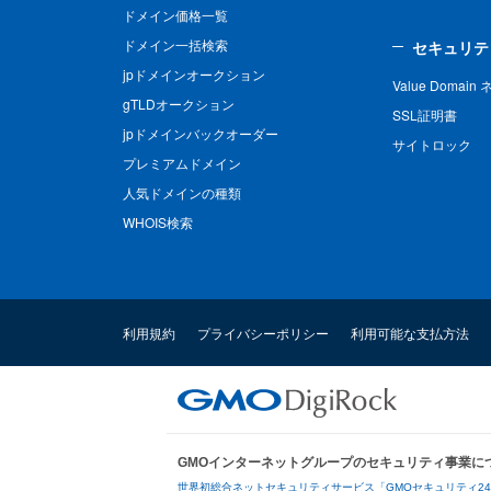
ドメイン価格一覧
ドメイン一括検索
セキュリテ
jpドメインオークション
Value Domai
gTLDオークション
SSL証明書
jpドメインバックオーダー
サイトロック
プレミアムドメイン
人気ドメインの種類
WHOIS検索
利用規約
プライバシーポリシー
利用可能な支払方法
GMOインターネットグループのセキュリティ事業に
世界初総合ネットセキュリティサービス「GMOセキュリティ2