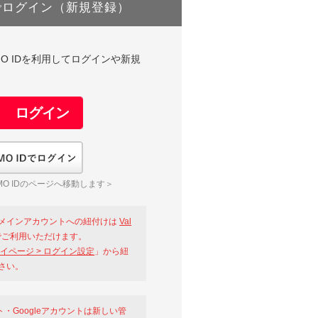
でログイン（新規登録）
DやGMO IDを利用してログインや新規
GMO IDでログイン
O IDのページへ移動します＞
メインアカウントへの紐付けは
Val
ご利用いただけます。
イページ > ログイン設定
」から紐
さい。
ント・Googleアカウントは新しい管