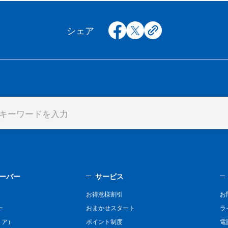
facebook
x
copy
シェア
ーバー
サービス
お得意様割引
お
ー
おまかせスタート
ラ
リア）
ポイント制度
電