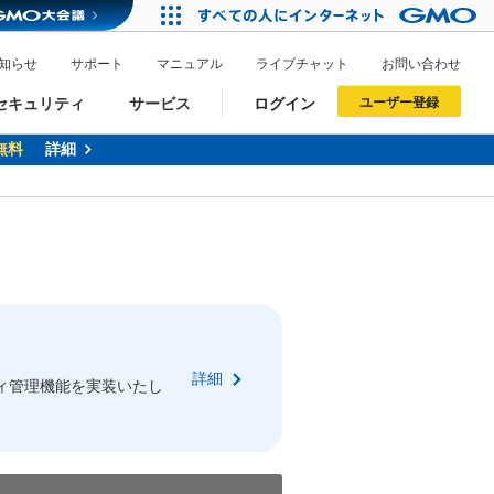
知らせ
サポート
マニュアル
ライブチャット
お問い合わせ
セキュリティ
サービス
ログイン
ユーザー登録
ントが当たるチャンス！
料
詳細
詳細
ドメイン移管
XREA
サイトロック
ポイント制度
ーを含む最新の機能を使う方
ーを含む最新の機能を使う方
.jpドメインオークション
ドメイン・ホスティングOEM
プレミアムドメイン
Value AI Writer
neアカウント作成
Oneにログイン
詳細
イン可能
録可能
ィ管理機能を実装いたし
GMO ID
GMO ID
Amazon
Amazon
n Oneのアカウント作成画面へ遷移します
main Oneのログイン画面へ遷移します