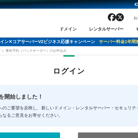
facebook
x
お
ドメイン
レンタルサーバー
ャンペーン
ドメイン✕コアサーバーV2ビジネス応援キャンペーン
サーバー代
24%OFF
クーポンGET＆商品購入で必ずポイ
サーバー料金1年間無
メイン 事前予約（バックオーダー）のお申込み
ン検索
ーバー
 Domain ネットde診断
様割引
ドメイン登録
バリューサーバー
SSL証明書
おまかせスタート
ドメインをご利用希望の方
ドメインをご利用希望の方
One レンタルサーバ
One レンタルサーバ
おすすめ
おすすめ
ログイン
ン価格一覧
レンタルサーバー
度
ドメイン一括検索
バリュードメインAPI
オークション
ンコンシェルジュ
.jpドメインバックオーダー
Value Domain Analyzer
Domainユーザー登録
 Domainにログイン
Value Domain O
Value Domain 
NEW!
の提供を開始しました！
応（Google等）
応（Google等）
メインの種類
WHOIS検索
以下でもログ
以下でも登
へのご要望を反映し、新しいドメイン・レンタルサーバー・セキュリテ
らなるご意見をお寄せください。
Google
Google
Yahoo!
Yahoo!
※AmazonはValue Domai
※AmazonはValue Do