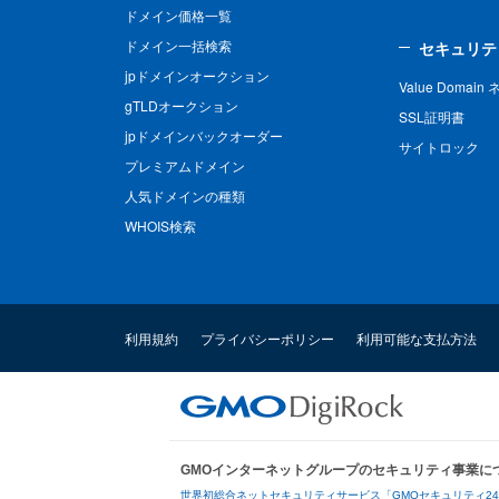
ドメイン価格一覧
ドメイン一括検索
セキュリテ
jpドメインオークション
Value Domai
gTLDオークション
SSL証明書
jpドメインバックオーダー
サイトロック
プレミアムドメイン
人気ドメインの種類
WHOIS検索
利用規約
プライバシーポリシー
利用可能な支払方法
GMOインターネットグループのセキュリティ事業に
世界初総合ネットセキュリティサービス「GMOセキュリティ2