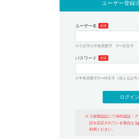
ユーザー登録
ユーザー名
必須
※小文字の半角英数字 3〜32文字
パスワード
必須
※半角英数字3〜64文字（使える記号 ! # $ %
２段階認証にてSMS認証・
証を設定されている場合は
V
利用ください。