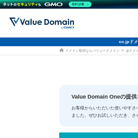
無料診断
Value Domain 24周年キ
co.jp
ドメイン取得ならバリュードメイン
.jpド
ドメイン
レンタルサーバー
セキュリティ
サービス
ドメイ
コアサ
Value
お得意
従来のバリュー
従来のバリュー
DOMAIN
RENTAL SERVER
SECURITY
SERVICE
ドメイ
One
紹介制
ドメイントップ
サーバートップ
セキュリティトップ
サービストップ
gTLD
ドメイ
Value 
Value
Value Domain One
外部サービスでの登録が一部未対
外部サービスでの登録が一部未対
人気ド
お客様からいただいた使いやすさ
ました。ぜひお試しいただき、さ