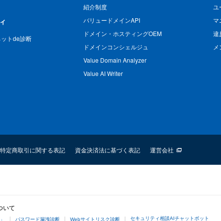
紹介制度
ユ
バリュードメインAPI
マ
ィ
ドメイン・ホスティングOEM
違
n ネットde診断
ドメインコンシェルジュ
メ
Value Domain Analyzer
Value AI Writer
特定商取引に関する表記
資金決済法に基づく表記
運営会社
ついて
セキュリティ相談AIチャットボット
4」
パスワード漏洩診断
Webサイトリスク診断