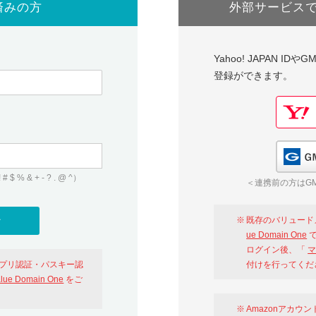
済みの方
外部サービス
Yahoo! JAPAN I
登録ができます。
 & + - ? . @ ^）
＜連携前の方はGM
既存のバリュード
ue Domain One
で
ログイン後、「
マ
アプリ認証・パスキー認
付けを行ってくだ
alue Domain One
をご
Amazonアカウ