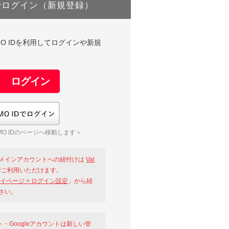
でログイン（新規登録）
DやGMO IDを利用してログインや新規
GMO IDでログイン
O IDのページへ移動します＞
メインアカウントへの紐付けは
Val
ご利用いただけます。
イページ > ログイン設定
」から紐
さい。
ント・Googleアカウントは新しい管