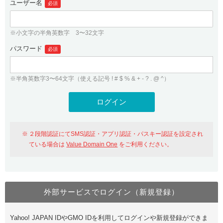
ユーザー名
必須
紹介制度
.jpドメインバックオーダー
ログイン
バリュードメインAPI
プレミアムドメイン
※小文字の半角英数字 3〜32文字
従来のバリュードメインをご利用希望の方
ユーザー登録
ドメイン・ホスティングOEM
パスワード
人気ドメインの種類
必須
従来のバリュードメインをご利用希望の方
ドメインコンシェルジュ
WHOIS検索
※半角英数字3〜64文字（使える記号 ! # $ % & + - ? . @ ^）
Value Domain Analyzer
Value Domainにログイン
Value AI Writer
外部サービスでの登録が一部未対応（Google等）
Value Domainユーザー登録
２段階認証にてSMS認証・アプリ認証・パスキー認証を設定され
外部サービスでの登録が一部未対応（Google等）
One レンタルサーバーを含む最新の機能を使う方
おすすめ
ている場合は
Value Domain One
をご利用ください。
One レンタルサーバーを含む最新の機能を使う方
おすすめ
外部サービスでログイン（新規登録）
Value Domain Oneにログイン
Yahoo! JAPAN IDやGMO IDを利用してログインや新規登録ができま
Value Domain Oneアカウント作成