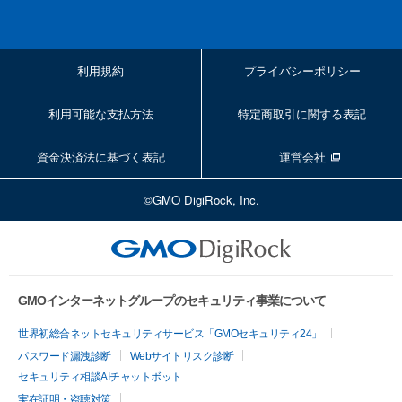
利用規約
プライバシーポリシー
利用可能な支払方法
特定商取引に関する表記
資金決済法に基づく表記
運営会社
©GMO DigiRock, Inc.
GMOインターネットグループのセキュリティ事業について
世界初総合ネットセキュリティサービス「GMOセキュリティ24」
パスワード漏洩診断
Webサイトリスク診断
セキュリティ相談AIチャットボット
実在証明・盗聴対策