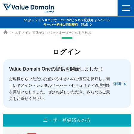
co.jpドメイン✕コアサーバーV2ビジネス応援キャンペーン
ドメイン
サーバー料金1年間無料
詳細
ドメイン取得ならバリュードメイン
.jpドメイン 事前予約（バックオーダー）のお申込み
ドメイントップ
レンタルサーバー
ログイン
ドメイン検索
サーバートップ
セキュリティ
ドメイン登録
コアサーバー
Value Domain Oneの提供を開始しました！
セキュリティトップ
サービス
ドメイン移管
お客様からいただいた使いやすさへのご要望を反映し、新
バリューサーバー
Value Domain ネットde診断
詳細
しいドメイン・レンタルサーバー・セキュリティ管理機能
サービストップ
facebook
x
ドメイン価格一覧
XREA
を実装いたしました。ぜひお試しいただき、さらなるご意
SSL証明書
見をお寄せください。
お得意様割引
ドメイン一括検索
お知らせ
サポート
Oneレンタルサーバー
サイトロック
おまかせスタート
.jpドメインオークション
マニュアル
ライブチャット
ユーザー登録済みの方
ポイント制度
gTLDオークション
NEW!
お問い合わせ