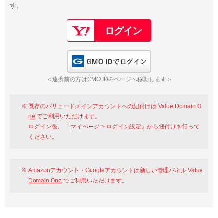
す。
以下でもログイン可能
Google
Yahoo!
以下でも登録可能
GMO ID
Amazon
Google
Yahoo!
GMO IDでログイン
※AmazonはValue Domain Oneのログイン画面へ遷移します
GMO ID
Amazon
＜連携前の方はGMO IDのページへ移動します＞
※AmazonはValue Domain Oneのアカウント作成画面へ遷移します
既存のバリュードメインアカウントへの紐付けは
Value Domain O
ne
でご利用いただけます。
ログイン後、「
マイページ > ログイン設定
」から紐付けを行って
ください。
Amazonアカウント・Googleアカウントは新しい管理パネル
Value
Domain One
でご利用いただけます。