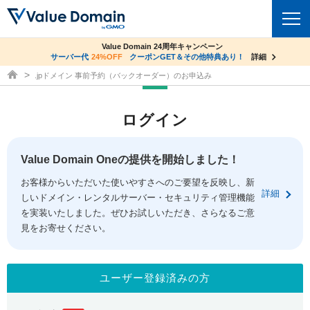
co.jpドメイン✕コアサーバーV2ビジネス応援キャンペーン
Value Domain 24周年キャンペーン
ドメイン
サーバー代
24%OFF
サーバー料金1年間無料
クーポンGET＆その他特典あり！
詳細
詳細
ドメイン取得ならバリュードメイン
.jpドメイン 事前予約（バックオーダー）のお申込み
ドメイントップ
レンタルサーバー
ログイン
ドメイン検索
サーバートップ
セキュリティ
ドメイン登録
コアサーバー
Value Domain Oneの提供を開始しました！
セキュリティトップ
サービス
ドメイン移管
お客様からいただいた使いやすさへのご要望を反映し、新
バリューサーバー
Value Domain ネットde診断
詳細
しいドメイン・レンタルサーバー・セキュリティ管理機能
サービストップ
facebook
x
ドメイン価格一覧
XREA
を実装いたしました。ぜひお試しいただき、さらなるご意
SSL証明書
見をお寄せください。
お得意様割引
ドメイン一括検索
お知らせ
サポート
Oneレンタルサーバー
サイトロック
おまかせスタート
.jpドメインオークション
マニュアル
ライブチャット
ユーザー登録済みの方
ポイント制度
gTLDオークション
NEW!
お問い合わせ