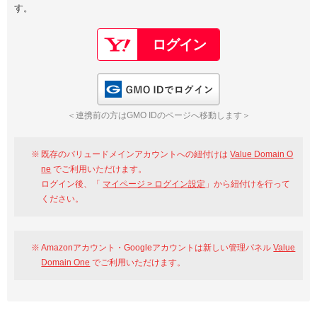
す。
以下でもログイン可能
Google
Yahoo!
以下でも登録可能
GMO ID
Amazon
Google
Yahoo!
GMO IDでログイン
※AmazonはValue Domain Oneのログイン画面へ遷移します
GMO ID
Amazon
＜連携前の方はGMO IDのページへ移動します＞
※AmazonはValue Domain Oneのアカウント作成画面へ遷移します
既存のバリュードメインアカウントへの紐付けは
Value Domain O
ne
でご利用いただけます。
ログイン後、「
マイページ > ログイン設定
」から紐付けを行って
ください。
Amazonアカウント・Googleアカウントは新しい管理パネル
Value
Domain One
でご利用いただけます。