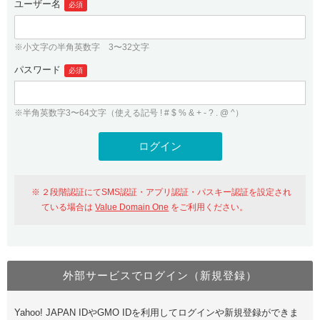
ユーザー名
必須
紹介制度
.jpドメインバックオーダー
ログイン
バリュードメインAPI
プレミアムドメイン
※小文字の半角英数字 3〜32文字
従来のバリュードメインをご利用希望の方
ユーザー登録
ドメイン・ホスティングOEM
パスワード
人気ドメインの種類
必須
従来のバリュードメインをご利用希望の方
ドメインコンシェルジュ
WHOIS検索
※半角英数字3〜64文字（使える記号 ! # $ % & + - ? . @ ^）
Value Domain Analyzer
Value Domainにログイン
Value AI Writer
外部サービスでの登録が一部未対応（Google等）
Value Domainユーザー登録
２段階認証にてSMS認証・アプリ認証・パスキー認証を設定され
外部サービスでの登録が一部未対応（Google等）
One レンタルサーバーを含む最新の機能を使う方
おすすめ
ている場合は
Value Domain One
をご利用ください。
One レンタルサーバーを含む最新の機能を使う方
おすすめ
外部サービスでログイン（新規登録）
Value Domain Oneにログイン
Yahoo! JAPAN IDやGMO IDを利用してログインや新規登録ができま
Value Domain Oneアカウント作成