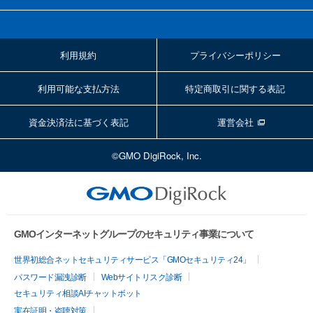
利用規約
プライバシーポリシー
利用可能な支払方法
特定商取引に関する表記
資金決済法に基づく表記
運営会社
©GMO DigiRock, Inc.
GMOインターネットグループのセキュリティ事業について
世界初総合ネットセキュリティサービス「GMOセキュリティ24」
パスワード漏洩診断
Webサイトリスク診断
セキュリティ相談AIチャットボット
実在証明・盗聴対策