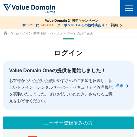
co.jpドメイン✕コアサーバーV2ビジネス応援キャンペーン
Value Domain 24周年キャンペーン
ドメイン
サーバー代
24%OFF
サーバー料金1年間無料
クーポンGET＆その他特典あり！
詳細
詳細
ドメイン取得ならバリュードメイン
.jpドメイン 事前予約（バックオーダー）のお申込み
ドメイントップ
レンタルサーバー
ログイン
ドメイン検索
サーバートップ
セキュリティ
ドメイン登録
コアサーバー
Value Domain Oneの提供を開始しました！
セキュリティトップ
サービス
ドメイン移管
お客様からいただいた使いやすさへのご要望を反映し、新
バリューサーバー
Value Domain ネットde診断
詳細
しいドメイン・レンタルサーバー・セキュリティ管理機能
サービストップ
facebook
x
ドメイン価格一覧
XREA
を実装いたしました。ぜひお試しいただき、さらなるご意
SSL証明書
見をお寄せください。
お得意様割引
ドメイン一括検索
お知らせ
サポート
Oneレンタルサーバー
サイトロック
おまかせスタート
.jpドメインオークション
マニュアル
ライブチャット
ユーザー登録済みの方
ポイント制度
gTLDオークション
NEW!
お問い合わせ