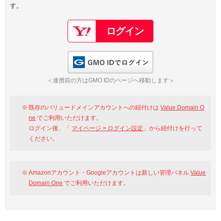
す。
以下でもログイン可能
Google
Yahoo!
以下でも登録可能
GMO ID
Amazon
Google
Yahoo!
GMO IDでログイン
※AmazonはValue Domain Oneのログイン画面へ遷移します
GMO ID
Amazon
＜連携前の方はGMO IDのページへ移動します＞
※AmazonはValue Domain Oneのアカウント作成画面へ遷移します
既存のバリュードメインアカウントへの紐付けは
Value Domain O
ne
でご利用いただけます。
ログイン後、「
マイページ > ログイン設定
」から紐付けを行って
ください。
Amazonアカウント・Googleアカウントは新しい管理パネル
Value
Domain One
でご利用いただけます。