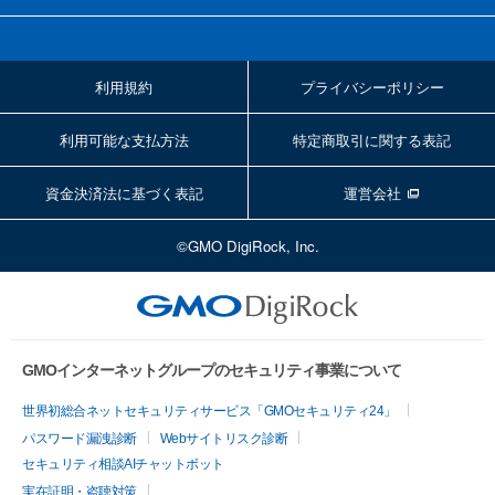
利用規約
プライバシーポリシー
利用可能な支払方法
特定商取引に関する表記
資金決済法に基づく表記
運営会社
©GMO DigiRock, Inc.
GMOインターネットグループのセキュリティ事業について
世界初総合ネットセキュリティサービス「GMOセキュリティ24」
パスワード漏洩診断
Webサイトリスク診断
セキュリティ相談AIチャットボット
実在証明・盗聴対策