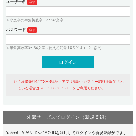
ユーザー名
必須
紹介制度
.jpドメインバックオーダー
ログイン
バリュードメインAPI
プレミアムドメイン
※小文字の半角英数字 3〜32文字
従来のバリュードメインをご利用希望の方
ユーザー登録
ドメイン・ホスティングOEM
パスワード
人気ドメインの種類
必須
従来のバリュードメインをご利用希望の方
ドメインコンシェルジュ
WHOIS検索
※半角英数字3〜64文字（使える記号 ! # $ % & + - ? . @ ^）
Value Domain Analyzer
Value Domainにログイン
Value AI Writer
外部サービスでの登録が一部未対応（Google等）
Value Domainユーザー登録
２段階認証にてSMS認証・アプリ認証・パスキー認証を設定され
外部サービスでの登録が一部未対応（Google等）
One レンタルサーバーを含む最新の機能を使う方
おすすめ
ている場合は
Value Domain One
をご利用ください。
One レンタルサーバーを含む最新の機能を使う方
おすすめ
外部サービスでログイン（新規登録）
Value Domain Oneにログイン
Yahoo! JAPAN IDやGMO IDを利用してログインや新規登録ができま
Value Domain Oneアカウント作成