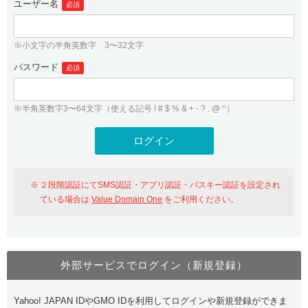
ユーザー名
必須
紹介制度
.jpドメインバックオーダー
ログイン
バリュードメインAPI
プレミアムドメイン
※小文字の半角英数字 3〜32文字
従来のバリュードメインをご利用希望の方
ユーザー登録
ドメイン・ホスティングOEM
パスワード
人気ドメインの種類
必須
従来のバリュードメインをご利用希望の方
ドメインコンシェルジュ
WHOIS検索
※半角英数字3〜64文字（使える記号 ! # $ % & + - ? . @ ^）
Value Domain Analyzer
Value Domainにログイン
Value AI Writer
外部サービスでの登録が一部未対応（Google等）
Value Domainユーザー登録
２段階認証にてSMS認証・アプリ認証・パスキー認証を設定され
外部サービスでの登録が一部未対応（Google等）
One レンタルサーバーを含む最新の機能を使う方
おすすめ
ている場合は
Value Domain One
をご利用ください。
One レンタルサーバーを含む最新の機能を使う方
おすすめ
外部サービスでログイン（新規登録）
Value Domain Oneにログイン
Yahoo! JAPAN IDやGMO IDを利用してログインや新規登録ができま
Value Domain Oneアカウント作成