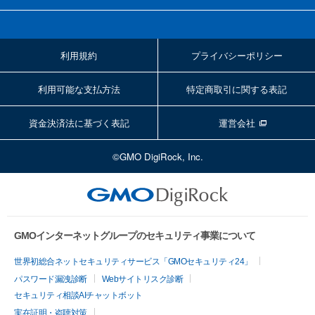
利用規約
プライバシーポリシー
利用可能な支払方法
特定商取引に関する表記
資金決済法に基づく表記
運営会社
©GMO DigiRock, Inc.
GMOインターネットグループのセキュリティ事業について
世界初総合ネットセキュリティサービス「GMOセキュリティ24」
パスワード漏洩診断
Webサイトリスク診断
セキュリティ相談AIチャットボット
実在証明・盗聴対策