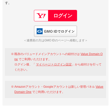
す。
以下でもログイン可能
Google
Yahoo!
以下でも登録可能
GMO ID
Amazon
Google
Yahoo!
GMO IDでログイン
※AmazonはValue Domain Oneのログイン画面へ遷移します
GMO ID
Amazon
＜連携前の方はGMO IDのページへ移動します＞
※AmazonはValue Domain Oneのアカウント作成画面へ遷移します
既存のバリュードメインアカウントへの紐付けは
Value Domain O
ne
でご利用いただけます。
ログイン後、「
マイページ > ログイン設定
」から紐付けを行って
ください。
Amazonアカウント・Googleアカウントは新しい管理パネル
Value
Domain One
でご利用いただけます。