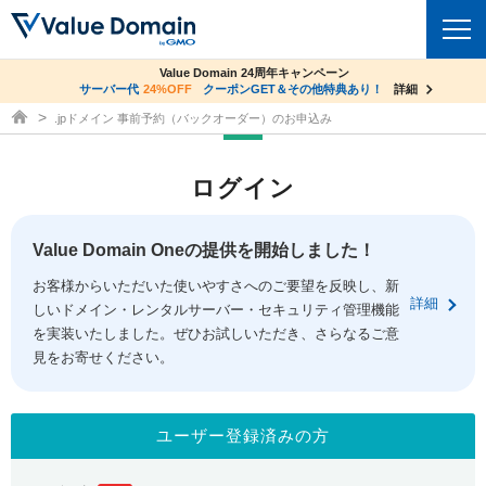
co.jpドメイン✕コアサーバーV2ビジネス応援キャンペーン
Value Domain 24周年キャンペーン
ドメイン
サーバー代
24%OFF
サーバー料金1年間無料
クーポンGET＆その他特典あり！
詳細
詳細
ドメイン取得ならバリュードメイン
.jpドメイン 事前予約（バックオーダー）のお申込み
ドメイントップ
レンタルサーバー
ログイン
ドメイン検索
サーバートップ
セキュリティ
ドメイン登録
コアサーバー
Value Domain Oneの提供を開始しました！
セキュリティトップ
サービス
ドメイン移管
お客様からいただいた使いやすさへのご要望を反映し、新
バリューサーバー
Value Domain ネットde診断
詳細
しいドメイン・レンタルサーバー・セキュリティ管理機能
サービストップ
facebook
x
ドメイン価格一覧
XREA
を実装いたしました。ぜひお試しいただき、さらなるご意
SSL証明書
見をお寄せください。
お得意様割引
ドメイン一括検索
お知らせ
サポート
Oneレンタルサーバー
サイトロック
おまかせスタート
.jpドメインオークション
マニュアル
ライブチャット
ユーザー登録済みの方
ポイント制度
gTLDオークション
NEW!
お問い合わせ