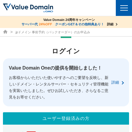
co.jpドメイン✕コアサーバーV2ビジネス応援キャンペーン
Value Domain 24周年キャンペーン
ドメイン
サーバー代
24%OFF
サーバー料金1年間無料
クーポンGET＆その他特典あり！
詳細
詳細
ドメイン取得ならバリュードメイン
.jpドメイン 事前予約（バックオーダー）のお申込み
ドメイントップ
レンタルサーバー
ログイン
ドメイン検索
サーバートップ
セキュリティ
ドメイン登録
コアサーバー
Value Domain Oneの提供を開始しました！
セキュリティトップ
サービス
ドメイン移管
お客様からいただいた使いやすさへのご要望を反映し、新
バリューサーバー
Value Domain ネットde診断
詳細
しいドメイン・レンタルサーバー・セキュリティ管理機能
サービストップ
facebook
x
ドメイン価格一覧
XREA
を実装いたしました。ぜひお試しいただき、さらなるご意
SSL証明書
見をお寄せください。
お得意様割引
ドメイン一括検索
お知らせ
サポート
Oneレンタルサーバー
サイトロック
おまかせスタート
.jpドメインオークション
マニュアル
ライブチャット
ユーザー登録済みの方
ポイント制度
gTLDオークション
NEW!
お問い合わせ