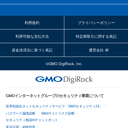
利用規約
プライバシーポリシー
利用可能な支払方法
特定商取引に関する表記
資金決済法に基づく表記
運営会社
©GMO DigiRock, Inc.
GMOインターネットグループのセキュリティ事業について
世界初総合ネットセキュリティサービス「GMOセキュリティ24」
パスワード漏洩診断
Webサイトリスク診断
セキュリティ相談AIチャットボット
実在証明・盗聴対策