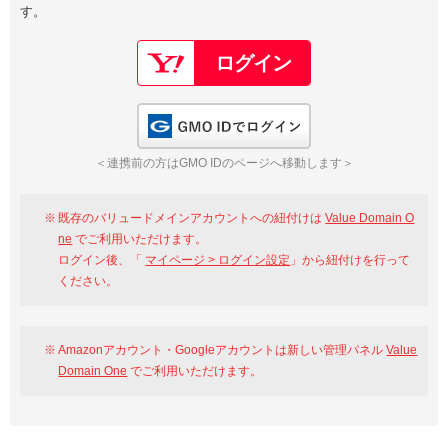
す。
以下でもログイン可能
Google
Yahoo!
以下でも登録可能
GMO ID
Amazon
Google
Yahoo!
GMO IDでログイン
※AmazonはValue Domain Oneのログイン画面へ遷移します
GMO ID
Amazon
＜連携前の方はGMO IDのページへ移動します＞
※AmazonはValue Domain Oneのアカウント作成画面へ遷移します
既存のバリュードメインアカウントへの紐付けは
Value Domain O
ne
でご利用いただけます。
ログイン後、「
マイページ > ログイン設定
」から紐付けを行って
ください。
Amazonアカウント・Googleアカウントは新しい管理パネル
Value
Domain One
でご利用いただけます。