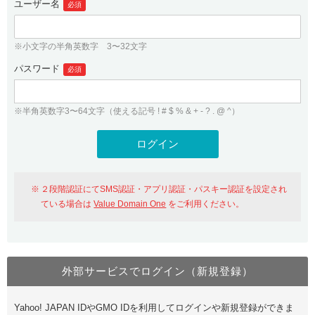
ユーザー名
必須
紹介制度
.jpドメインバックオーダー
ログイン
バリュードメインAPI
プレミアムドメイン
※小文字の半角英数字 3〜32文字
従来のバリュードメインをご利用希望の方
ユーザー登録
ドメイン・ホスティングOEM
パスワード
人気ドメインの種類
必須
従来のバリュードメインをご利用希望の方
ドメインコンシェルジュ
WHOIS検索
※半角英数字3〜64文字（使える記号 ! # $ % & + - ? . @ ^）
Value Domain Analyzer
Value Domainにログイン
Value AI Writer
外部サービスでの登録が一部未対応（Google等）
Value Domainユーザー登録
２段階認証にてSMS認証・アプリ認証・パスキー認証を設定され
外部サービスでの登録が一部未対応（Google等）
One レンタルサーバーを含む最新の機能を使う方
おすすめ
ている場合は
Value Domain One
をご利用ください。
One レンタルサーバーを含む最新の機能を使う方
おすすめ
外部サービスでログイン（新規登録）
Value Domain Oneにログイン
Yahoo! JAPAN IDやGMO IDを利用してログインや新規登録ができま
Value Domain Oneアカウント作成