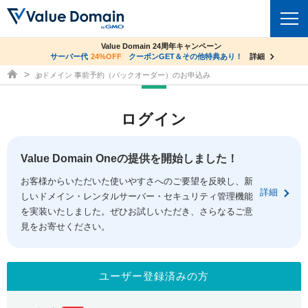
co.jpドメイン✕コアサーバーV2ビジネス応援キャンペーン
Value Domain 24周年キャンペーン
ドメイン
サーバー代
24%OFF
サーバー料金1年間無料
クーポンGET＆その他特典あり！
詳細
詳細
ドメイン取得ならバリュードメイン
.jpドメイン 事前予約（バックオーダー）のお申込み
ドメイントップ
レンタルサーバー
ログイン
ドメイン検索
サーバートップ
セキュリティ
ドメイン登録
コアサーバー
Value Domain Oneの提供を開始しました！
セキュリティトップ
サービス
ドメイン移管
お客様からいただいた使いやすさへのご要望を反映し、新
バリューサーバー
Value Domain ネットde診断
詳細
しいドメイン・レンタルサーバー・セキュリティ管理機能
サービストップ
facebook
x
ドメイン価格一覧
XREA
を実装いたしました。ぜひお試しいただき、さらなるご意
SSL証明書
見をお寄せください。
お得意様割引
ドメイン一括検索
お知らせ
サポート
Oneレンタルサーバー
サイトロック
おまかせスタート
.jpドメインオークション
マニュアル
ライブチャット
ユーザー登録済みの方
ポイント制度
gTLDオークション
NEW!
お問い合わせ