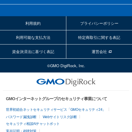
利用規約
プライバシーポリシー
利用可能な支払方法
特定商取引に関する表記
資金決済法に基づく表記
運営会社
©GMO DigiRock, Inc.
GMOインターネットグループのセキュリティ事業について
世界初総合ネットセキュリティサービス「GMOセキュリティ24」
パスワード漏洩診断
Webサイトリスク診断
セキュリティ相談AIチャットボット
実在証明・盗聴対策