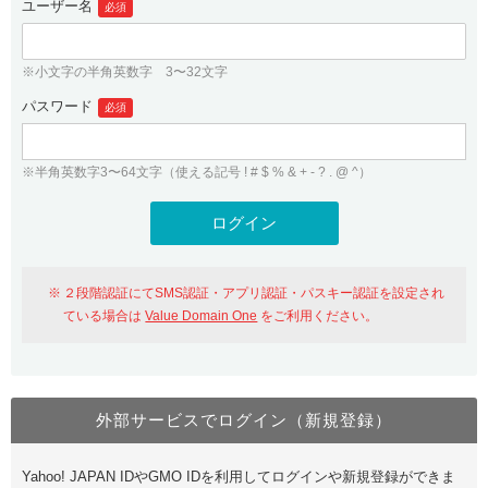
ユーザー名
必須
紹介制度
.jpドメインバックオーダー
ログイン
バリュードメインAPI
プレミアムドメイン
※小文字の半角英数字 3〜32文字
従来のバリュードメインをご利用希望の方
ユーザー登録
ドメイン・ホスティングOEM
パスワード
人気ドメインの種類
必須
従来のバリュードメインをご利用希望の方
ドメインコンシェルジュ
WHOIS検索
※半角英数字3〜64文字（使える記号 ! # $ % & + - ? . @ ^）
Value Domain Analyzer
Value Domainにログイン
Value AI Writer
外部サービスでの登録が一部未対応（Google等）
Value Domainユーザー登録
２段階認証にてSMS認証・アプリ認証・パスキー認証を設定され
外部サービスでの登録が一部未対応（Google等）
One レンタルサーバーを含む最新の機能を使う方
おすすめ
ている場合は
Value Domain One
をご利用ください。
One レンタルサーバーを含む最新の機能を使う方
おすすめ
外部サービスでログイン（新規登録）
Value Domain Oneにログイン
Yahoo! JAPAN IDやGMO IDを利用してログインや新規登録ができま
Value Domain Oneアカウント作成