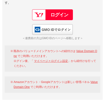
す。
以下でもログイン可能
Google
Yahoo!
以下でも登録可能
GMO ID
Amazon
Google
Yahoo!
GMO IDでログイン
※AmazonはValue Domain Oneのログイン画面へ遷移します
GMO ID
Amazon
＜連携前の方はGMO IDのページへ移動します＞
※AmazonはValue Domain Oneのアカウント作成画面へ遷移します
既存のバリュードメインアカウントへの紐付けは
Value Domain O
ne
でご利用いただけます。
ログイン後、「
マイページ > ログイン設定
」から紐付けを行って
ください。
Amazonアカウント・Googleアカウントは新しい管理パネル
Value
Domain One
でご利用いただけます。