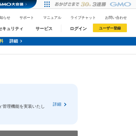
知らせ
サポート
マニュアル
ライブチャット
お問い合わせ
セキュリティ
サービス
ログイン
ユーザー登録
料
詳細
ドメイン移管
XREA
サイトロック
ポイント制度
ーを含む最新の機能を使う方
ーを含む最新の機能を使う方
.jpドメインオークション
ドメイン・ホスティングOEM
プレミアムドメイン
Value AI Writer
neアカウント作成
Oneにログイン
詳細
イン可能
録可能
ィ管理機能を実装いたし
GMO ID
GMO ID
Amazon
Amazon
n Oneのアカウント作成画面へ遷移します
main Oneのログイン画面へ遷移します