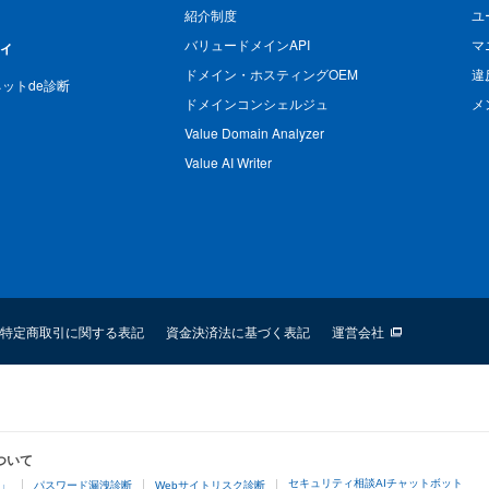
紹介制度
ユ
バリュードメインAPI
マ
ィ
ドメイン・ホスティングOEM
違
n ネットde診断
ドメインコンシェルジュ
メ
Value Domain Analyzer
Value AI Writer
特定商取引に関する表記
資金決済法に基づく表記
運営会社
ついて
セキュリティ相談AIチャットボット
4」
パスワード漏洩診断
Webサイトリスク診断