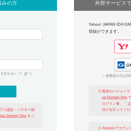
済みの方
外部サービス
Yahoo! JAPAN I
登録ができます。
 & + - ? . @ ^）
＜連携前の方はGM
既存のバリュード
ue Domain One
で
ログイン後、「
マ
アプリ認証・パスキー認
付けを行ってくだ
alue Domain One
をご
Amazonアカウ