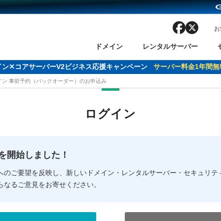
facebook
x
お
ドメイン
レンタルサーバー
ドメイン✕コアサーバーV2ビジネス応援キャンペーン
サーバー料金1年間無
メイン 事前予約（バックオーダー）のお申込み
ン検索
ーバー
 Domain ネットde診断
様割引
ドメイン登録
バリューサーバー
SSL証明書
おまかせスタート
ドメインをご利用希望の方
ドメインをご利用希望の方
One レンタルサーバ
One レンタルサーバ
おすすめ
おすすめ
ログイン
ン価格一覧
レンタルサーバー
度
ドメイン一括検索
バリュードメインAPI
オークション
ンコンシェルジュ
.jpドメインバックオーダー
Value Domain Analyzer
Domainユーザー登録
 Domainにログイン
Value Domain O
Value Domain 
NEW!
の提供を開始しました！
応（Google等）
応（Google等）
メインの種類
WHOIS検索
以下でもログ
以下でも登
へのご要望を反映し、新しいドメイン・レンタルサーバー・セキュリテ
らなるご意見をお寄せください。
Google
Google
Yahoo!
Yahoo!
※AmazonはValue Domai
※AmazonはValue Do