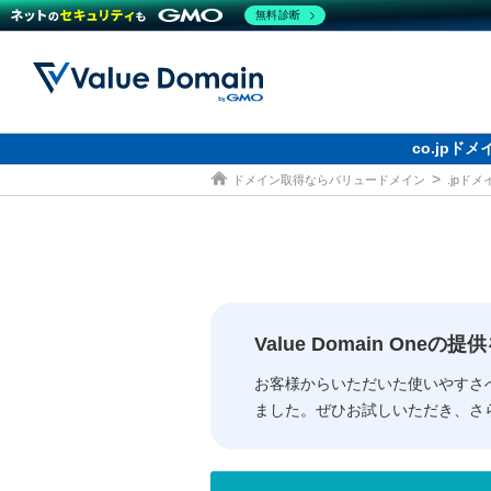
無料診断
co.jp
ドメイン取得ならバリュードメイン
.jpド
ドメイン
レンタルサーバー
セキュリティ
サービス
ドメイ
コアサ
Value
お得意
従来のバリュー
従来のバリュー
DOMAIN
RENTAL SERVER
SECURITY
SERVICE
ドメイ
One
紹介制
ドメイントップ
サーバートップ
セキュリティトップ
サービストップ
gTLD
ドメイ
Value 
Value
Value Domain One
外部サービスでの登録が一部未対
外部サービスでの登録が一部未対
人気ド
お客様からいただいた使いやすさ
ました。ぜひお試しいただき、さ