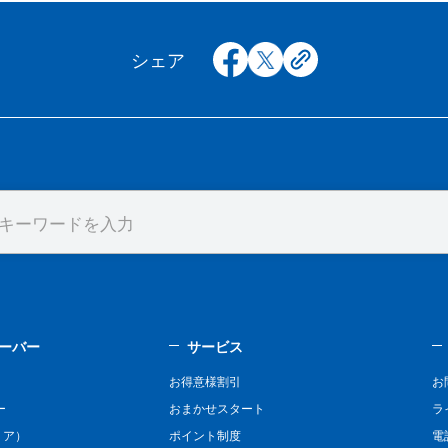
facebook
x
copy
シェア
ーバー
サービス
お得意様割引
お
ー
おまかせスタート
ラ
リア）
ポイント制度
電