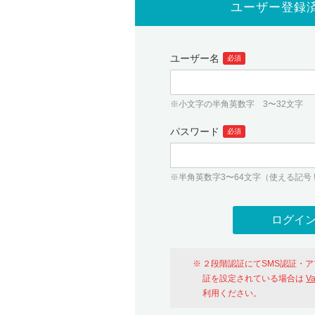
ユーザー登録
ユーザー名
必須
※小文字の半角英数字 3〜32文字
パスワード
必須
※半角英数字3〜64文字（使える記号 ! # $ %
２段階認証にてSMS認証・
証を設定されている場合は
V
利用ください。