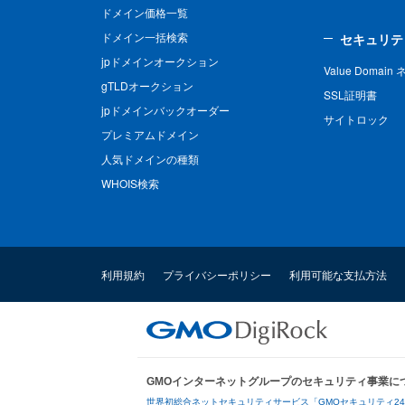
ドメイン価格一覧
ドメイン一括検索
セキュリテ
jpドメインオークション
Value Domai
gTLDオークション
SSL証明書
jpドメインバックオーダー
サイトロック
プレミアムドメイン
人気ドメインの種類
WHOIS検索
利用規約
プライバシーポリシー
利用可能な支払方法
GMOインターネットグループのセキュリティ事業に
世界初総合ネットセキュリティサービス「GMOセキュリティ2