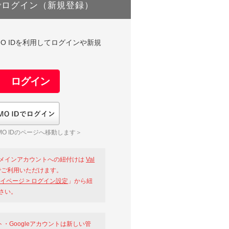
でログイン（新規登録）
DやGMO IDを利用してログインや新規
GMO IDでログイン
O IDのページへ移動します＞
メインアカウントへの紐付けは
Val
ご利用いただけます。
イページ > ログイン設定
」から紐
さい。
ント・Googleアカウントは新しい管