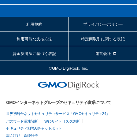
利用規約
プライバシーポリシー
利用可能な支払方法
特定商取引に関する表記
資金決済法に基づく表記
運営会社
©GMO DigiRock, Inc.
GMOインターネットグループのセキュリティ事業について
世界初総合ネットセキュリティサービス「GMOセキュリティ24」
パスワード漏洩診断
Webサイトリスク診断
セキュリティ相談AIチャットボット
実在証明・盗聴対策