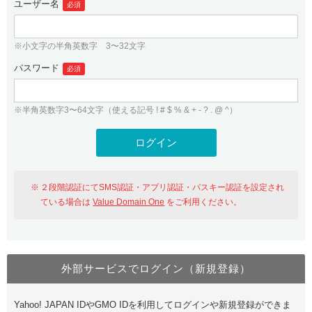
ユーザー名
必須
紹介制度
.jpドメインバックオーダー
ログイン
バリュードメインAPI
プレミアムドメイン
※小文字の半角英数字 3〜32文字
従来のバリュードメインをご利用希望の方
ユーザー登録
ドメイン・ホスティングOEM
パスワード
人気ドメインの種類
必須
従来のバリュードメインをご利用希望の方
ドメインコンシェルジュ
WHOIS検索
※半角英数字3〜64文字（使える記号 ! # $ % & + - ? . @ ^）
Value Domain Analyzer
Value Domainにログイン
Value AI Writer
外部サービスでの登録が一部未対応（Google等）
Value Domainユーザー登録
２段階認証にてSMS認証・アプリ認証・パスキー認証を設定され
外部サービスでの登録が一部未対応（Google等）
One レンタルサーバーを含む最新の機能を使う方
おすすめ
ている場合は
Value Domain One
をご利用ください。
One レンタルサーバーを含む最新の機能を使う方
おすすめ
外部サービスでログイン（新規登録）
Value Domain Oneにログイン
Yahoo! JAPAN IDやGMO IDを利用してログインや新規登録ができま
Value Domain Oneアカウント作成