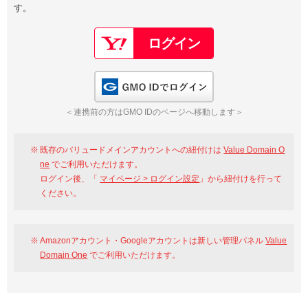
す。
以下でもログイン可能
Google
Yahoo!
以下でも登録可能
GMO ID
Amazon
Google
Yahoo!
GMO IDでログイン
※AmazonはValue Domain Oneのログイン画面へ遷移します
GMO ID
Amazon
＜連携前の方はGMO IDのページへ移動します＞
※AmazonはValue Domain Oneのアカウント作成画面へ遷移します
既存のバリュードメインアカウントへの紐付けは
Value Domain O
ne
でご利用いただけます。
ログイン後、「
マイページ > ログイン設定
」から紐付けを行って
ください。
Amazonアカウント・Googleアカウントは新しい管理パネル
Value
Domain One
でご利用いただけます。