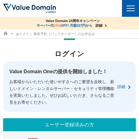
co.jpドメイン✕コアサーバーV2ビジネス応援キャンペーン
Value Domain 24周年キャンペーン
ドメイン
サーバー代
サーバー料金1年間無料
24%
OFF! 月額327円から
詳細
詳細
ドメイン取得ならバリュードメイン
.jpドメイン 事前予約（バックオーダー）のお申込み
ドメイントップ
レンタルサーバー
ログイン
ドメイン検索
サーバートップ
セキュリティ
ドメイン登録
コアサーバー
Value Domain Oneの提供を開始しました！
セキュリティトップ
サービス
ドメイン移管
お客様からいただいた使いやすさへのご要望を反映し、新
バリューサーバー
Value Domain ネットde診断
詳細
しいドメイン・レンタルサーバー・セキュリティ管理機能
サービストップ
facebook
x
ドメイン価格一覧
XREA
を実装いたしました。ぜひお試しいただき、さらなるご意
SSL証明書
見をお寄せください。
お得意様割引
ドメイン一括検索
お知らせ
サポート
Oneレンタルサーバー
サイトロック
おまかせスタート
.jpドメインオークション
マニュアル
ライブチャット
ユーザー登録済みの方
ポイント制度
gTLDオークション
NEW!
お問い合わせ