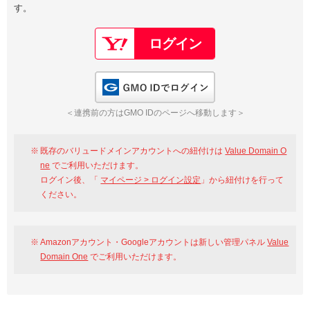
す。
以下でもログイン可能
Google
Yahoo!
以下でも登録可能
GMO ID
Amazon
Google
Yahoo!
GMO IDでログイン
※AmazonはValue Domain Oneのログイン画面へ遷移します
GMO ID
Amazon
＜連携前の方はGMO IDのページへ移動します＞
※AmazonはValue Domain Oneのアカウント作成画面へ遷移します
既存のバリュードメインアカウントへの紐付けは
Value Domain O
ne
でご利用いただけます。
ログイン後、「
マイページ > ログイン設定
」から紐付けを行って
ください。
Amazonアカウント・Googleアカウントは新しい管理パネル
Value
Domain One
でご利用いただけます。