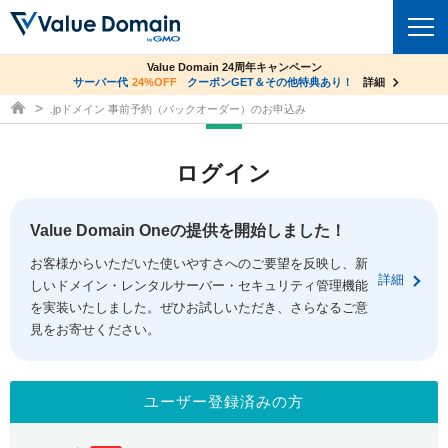
co.jpドメイン✕コアサーバーV2ビジネス応援キャンペーン
Value Domain 24周年キャンペーン
ドメイン
サーバー代
24%OFF
サーバー料金1年間無料
クーポンGET＆その他特典あり！
詳細
詳細
ドメイン取得ならバリュードメイン
.jpドメイン 事前予約（バックオーダー）のお申込み
ドメイントップ
レンタルサーバー
ログイン
ドメイン検索
サーバートップ
セキュリティ
ドメイン登録
コアサーバー
Value Domain Oneの提供を開始しました！
セキュリティトップ
サービス
ドメイン移管
お客様からいただいた使いやすさへのご要望を反映し、新
バリューサーバー
Value Domain ネットde診断
詳細
しいドメイン・レンタルサーバー・セキュリティ管理機能
サービストップ
facebook
x
ドメイン価格一覧
XREA
を実装いたしました。ぜひお試しいただき、さらなるご意
SSL証明書
見をお寄せください。
お得意様割引
ドメイン一括検索
お知らせ
サポート
Oneレンタルサーバー
サイトロック
おまかせスタート
.jpドメインオークション
マニュアル
ライブチャット
ユーザー登録済みの方
ポイント制度
gTLDオークション
NEW!
お問い合わせ