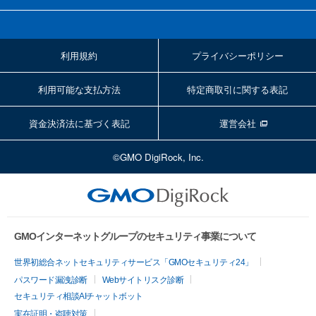
利用規約
プライバシーポリシー
利用可能な支払方法
特定商取引に関する表記
資金決済法に基づく表記
運営会社
©GMO DigiRock, Inc.
GMOインターネットグループのセキュリティ事業について
世界初総合ネットセキュリティサービス「GMOセキュリティ24」
パスワード漏洩診断
Webサイトリスク診断
セキュリティ相談AIチャットボット
実在証明・盗聴対策