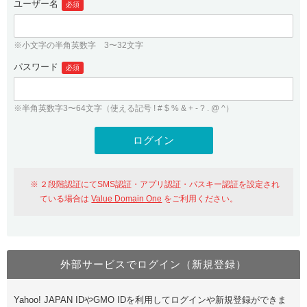
ユーザー名
必須
紹介制度
.jpドメインバックオーダー
ログイン
バリュードメインAPI
プレミアムドメイン
※小文字の半角英数字 3〜32文字
従来のバリュードメインをご利用希望の方
ユーザー登録
ドメイン・ホスティングOEM
パスワード
人気ドメインの種類
必須
従来のバリュードメインをご利用希望の方
ドメインコンシェルジュ
WHOIS検索
※半角英数字3〜64文字（使える記号 ! # $ % & + - ? . @ ^）
Value Domain Analyzer
Value Domainにログイン
Value AI Writer
外部サービスでの登録が一部未対応（Google等）
Value Domainユーザー登録
２段階認証にてSMS認証・アプリ認証・パスキー認証を設定され
外部サービスでの登録が一部未対応（Google等）
One レンタルサーバーを含む最新の機能を使う方
おすすめ
ている場合は
Value Domain One
をご利用ください。
One レンタルサーバーを含む最新の機能を使う方
おすすめ
外部サービスでログイン（新規登録）
Value Domain Oneにログイン
Yahoo! JAPAN IDやGMO IDを利用してログインや新規登録ができま
Value Domain Oneアカウント作成