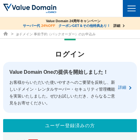
co.jpドメイン✕コアサーバーV2ビジネス応援キャンペーン
Value Domain 24周年キャンペーン
ドメイン
サーバー代
24%OFF
サーバー料金1年間無料
クーポンGET＆その他特典あり！
詳細
詳細
ドメイン取得ならバリュードメイン
.jpドメイン 事前予約（バックオーダー）のお申込み
ドメイントップ
レンタルサーバー
ログイン
ドメイン検索
サーバートップ
セキュリティ
ドメイン登録
コアサーバー
Value Domain Oneの提供を開始しました！
セキュリティトップ
サービス
ドメイン移管
お客様からいただいた使いやすさへのご要望を反映し、新
バリューサーバー
Value Domain ネットde診断
詳細
しいドメイン・レンタルサーバー・セキュリティ管理機能
サービストップ
facebook
x
ドメイン価格一覧
XREA
を実装いたしました。ぜひお試しいただき、さらなるご意
SSL証明書
見をお寄せください。
お得意様割引
ドメイン一括検索
お知らせ
サポート
Oneレンタルサーバー
サイトロック
おまかせスタート
.jpドメインオークション
マニュアル
ライブチャット
ユーザー登録済みの方
ポイント制度
gTLDオークション
NEW!
お問い合わせ