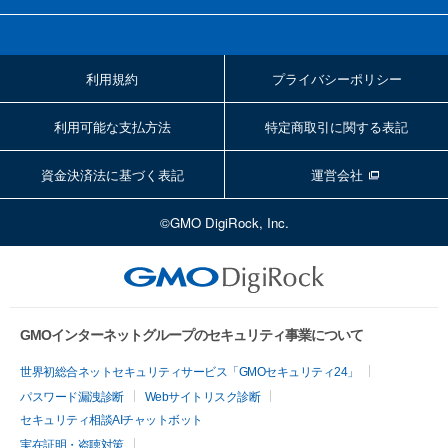
利用規約
プライバシーポリシー
利用可能な支払方法
特定商取引に関する表記
資金決済法に基づく表記
運営会社
©GMO DigiRock, Inc.
GMOインターネットグループのセキュリティ事業について
世界初総合ネットセキュリティサービス「GMOセキュリティ24」
パスワード漏洩診断
Webサイトリスク診断
セキュリティ相談AIチャットボット
実在証明・盗聴対策