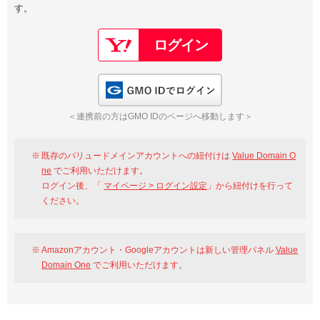
す。
以下でもログイン可能
Google
Yahoo!
以下でも登録可能
GMO ID
Amazon
Google
Yahoo!
GMO IDでログイン
※AmazonはValue Domain Oneのログイン画面へ遷移します
GMO ID
Amazon
＜連携前の方はGMO IDのページへ移動します＞
※AmazonはValue Domain Oneのアカウント作成画面へ遷移します
既存のバリュードメインアカウントへの紐付けは
Value Domain O
ne
でご利用いただけます。
ログイン後、「
マイページ > ログイン設定
」から紐付けを行って
ください。
Amazonアカウント・Googleアカウントは新しい管理パネル
Value
Domain One
でご利用いただけます。