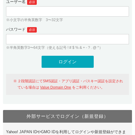
ユーザー名
必須
紹介制度
.jpドメインバックオーダー
ログイン
バリュードメインAPI
プレミアムドメイン
※小文字の半角英数字 3〜32文字
従来のバリュードメインをご利用希望の方
ユーザー登録
ドメイン・ホスティングOEM
パスワード
人気ドメインの種類
必須
従来のバリュードメインをご利用希望の方
ドメインコンシェルジュ
WHOIS検索
※半角英数字3〜64文字（使える記号 ! # $ % & + - ? . @ ^）
Value Domain Analyzer
Value Domainにログイン
Value AI Writer
外部サービスでの登録が一部未対応（Google等）
Value Domainユーザー登録
２段階認証にてSMS認証・アプリ認証・パスキー認証を設定され
外部サービスでの登録が一部未対応（Google等）
One レンタルサーバーを含む最新の機能を使う方
おすすめ
ている場合は
Value Domain One
をご利用ください。
One レンタルサーバーを含む最新の機能を使う方
おすすめ
外部サービスでログイン（新規登録）
Value Domain Oneにログイン
Yahoo! JAPAN IDやGMO IDを利用してログインや新規登録ができま
Value Domain Oneアカウント作成