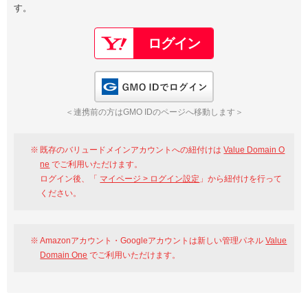
す。
以下でもログイン可能
Google
Yahoo!
以下でも登録可能
GMO ID
Amazon
Google
Yahoo!
GMO IDでログイン
※AmazonはValue Domain Oneのログイン画面へ遷移します
GMO ID
Amazon
＜連携前の方はGMO IDのページへ移動します＞
※AmazonはValue Domain Oneのアカウント作成画面へ遷移します
既存のバリュードメインアカウントへの紐付けは
Value Domain O
ne
でご利用いただけます。
ログイン後、「
マイページ > ログイン設定
」から紐付けを行って
ください。
Amazonアカウント・Googleアカウントは新しい管理パネル
Value
Domain One
でご利用いただけます。