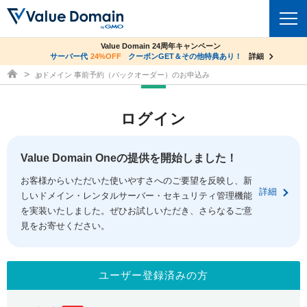
co.jpドメイン✕コアサーバーV2ビジネス応援キャンペーン
Value Domain 24周年キャンペーン
ドメイン
サーバー代
24%OFF
サーバー料金1年間無料
クーポンGET＆その他特典あり！
詳細
詳細
ドメイン取得ならバリュードメイン
.jpドメイン 事前予約（バックオーダー）のお申込み
ドメイントップ
レンタルサーバー
ログイン
ドメイン検索
サーバートップ
セキュリティ
ドメイン登録
コアサーバー
Value Domain Oneの提供を開始しました！
セキュリティトップ
サービス
ドメイン移管
お客様からいただいた使いやすさへのご要望を反映し、新
バリューサーバー
Value Domain ネットde診断
詳細
しいドメイン・レンタルサーバー・セキュリティ管理機能
サービストップ
facebook
x
ドメイン価格一覧
XREA
を実装いたしました。ぜひお試しいただき、さらなるご意
SSL証明書
見をお寄せください。
お得意様割引
ドメイン一括検索
お知らせ
サポート
Oneレンタルサーバー
サイトロック
おまかせスタート
.jpドメインオークション
マニュアル
ライブチャット
ユーザー登録済みの方
ポイント制度
gTLDオークション
NEW!
お問い合わせ