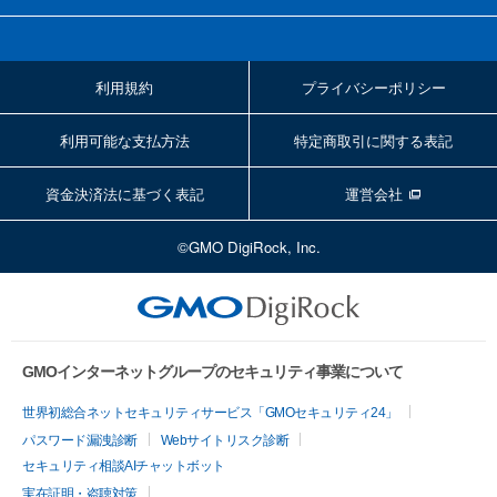
利用規約
プライバシーポリシー
利用可能な支払方法
特定商取引に関する表記
資金決済法に基づく表記
運営会社
©GMO DigiRock, Inc.
GMOインターネットグループのセキュリティ事業について
世界初総合ネットセキュリティサービス「GMOセキュリティ24」
パスワード漏洩診断
Webサイトリスク診断
セキュリティ相談AIチャットボット
実在証明・盗聴対策