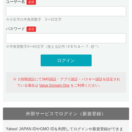
ユーザー名
必須
紹介制度
.jpドメインバックオーダー
ログイン
バリュードメインAPI
プレミアムドメイン
※小文字の半角英数字 3〜32文字
従来のバリュードメインをご利用希望の方
ユーザー登録
ドメイン・ホスティングOEM
パスワード
人気ドメインの種類
必須
従来のバリュードメインをご利用希望の方
ドメインコンシェルジュ
WHOIS検索
※半角英数字3〜64文字（使える記号 ! # $ % & + - ? . @ ^）
Value Domain Analyzer
Value Domainにログイン
Value AI Writer
外部サービスでの登録が一部未対応（Google等）
Value Domainユーザー登録
２段階認証にてSMS認証・アプリ認証・パスキー認証を設定され
外部サービスでの登録が一部未対応（Google等）
One レンタルサーバーを含む最新の機能を使う方
おすすめ
ている場合は
Value Domain One
をご利用ください。
One レンタルサーバーを含む最新の機能を使う方
おすすめ
外部サービスでログイン（新規登録）
Value Domain Oneにログイン
Yahoo! JAPAN IDやGMO IDを利用してログインや新規登録ができま
Value Domain Oneアカウント作成