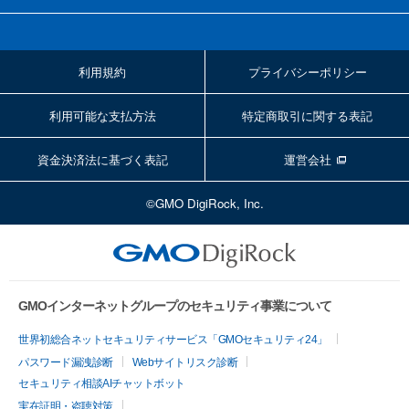
利用規約
プライバシーポリシー
利用可能な支払方法
特定商取引に関する表記
資金決済法に基づく表記
運営会社
©GMO DigiRock, Inc.
GMOインターネットグループのセキュリティ事業について
世界初総合ネットセキュリティサービス「GMOセキュリティ24」
パスワード漏洩診断
Webサイトリスク診断
セキュリティ相談AIチャットボット
実在証明・盗聴対策