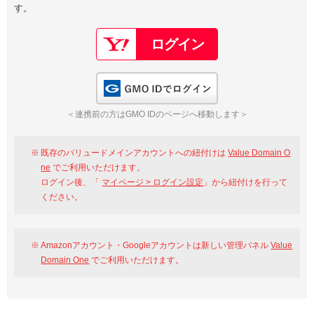
す。
以下でもログイン可能
Google
Yahoo!
以下でも登録可能
GMO ID
Amazon
Google
Yahoo!
GMO IDでログイン
※AmazonはValue Domain Oneのログイン画面へ遷移します
GMO ID
Amazon
＜連携前の方はGMO IDのページへ移動します＞
※AmazonはValue Domain Oneのアカウント作成画面へ遷移します
既存のバリュードメインアカウントへの紐付けは
Value Domain O
ne
でご利用いただけます。
ログイン後、「
マイページ > ログイン設定
」から紐付けを行って
ください。
Amazonアカウント・Googleアカウントは新しい管理パネル
Value
Domain One
でご利用いただけます。