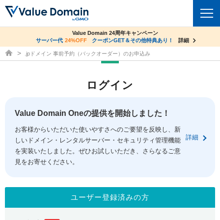
co.jpドメイン✕コアサーバーV2ビジネス応援キャンペーン
Value Domain 24周年キャンペーン
ドメイン
サーバー代
24%OFF
サーバー料金1年間無料
クーポンGET＆その他特典あり！
詳細
詳細
ドメイン取得ならバリュードメイン
.jpドメイン 事前予約（バックオーダー）のお申込み
ドメイントップ
レンタルサーバー
ログイン
ドメイン検索
サーバートップ
セキュリティ
ドメイン登録
コアサーバー
Value Domain Oneの提供を開始しました！
セキュリティトップ
サービス
ドメイン移管
お客様からいただいた使いやすさへのご要望を反映し、新
バリューサーバー
Value Domain ネットde診断
詳細
しいドメイン・レンタルサーバー・セキュリティ管理機能
サービストップ
facebook
x
ドメイン価格一覧
XREA
を実装いたしました。ぜひお試しいただき、さらなるご意
SSL証明書
見をお寄せください。
お得意様割引
ドメイン一括検索
お知らせ
サポート
Oneレンタルサーバー
サイトロック
おまかせスタート
.jpドメインオークション
マニュアル
ライブチャット
ユーザー登録済みの方
ポイント制度
gTLDオークション
NEW!
お問い合わせ