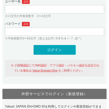
ユーザー名
必須
紹介制度
.jpドメインバックオーダー
ログイン
バリュードメインAPI
プレミアムドメイン
※小文字の半角英数字 3〜32文字
従来のバリュードメインをご利用希望の方
ユーザー登録
ドメイン・ホスティングOEM
パスワード
人気ドメインの種類
必須
従来のバリュードメインをご利用希望の方
ドメインコンシェルジュ
WHOIS検索
※半角英数字3〜64文字（使える記号 ! # $ % & + - ? . @ ^）
Value Domain Analyzer
Value Domainにログイン
Value AI Writer
外部サービスでの登録が一部未対応（Google等）
Value Domainユーザー登録
２段階認証にてSMS認証・アプリ認証・パスキー認証を設定され
外部サービスでの登録が一部未対応（Google等）
One レンタルサーバーを含む最新の機能を使う方
おすすめ
ている場合は
Value Domain One
をご利用ください。
One レンタルサーバーを含む最新の機能を使う方
おすすめ
外部サービスでログイン（新規登録）
Value Domain Oneにログイン
Yahoo! JAPAN IDやGMO IDを利用してログインや新規登録ができま
Value Domain Oneアカウント作成