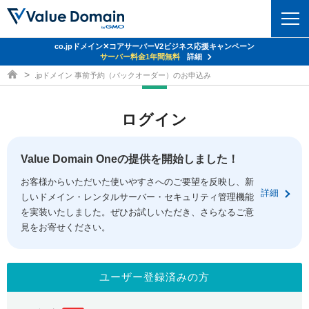
co.jpドメイン✕コアサーバーV2ビジネス応援キャンペーン
ドメイン
サーバー料金1年間無料
詳細
ドメイン取得ならバリュードメイン
.jpドメイン 事前予約（バックオーダー）のお申込み
ドメイントップ
レンタルサーバー
ログイン
ドメイン検索
サーバートップ
セキュリティ
ドメイン登録
コアサーバー
Value Domain Oneの提供を開始しました！
セキュリティトップ
サービス
ドメイン移管
お客様からいただいた使いやすさへのご要望を反映し、新
バリューサーバー
Value Domain ネットde診断
詳細
しいドメイン・レンタルサーバー・セキュリティ管理機能
サービストップ
facebook
x
ドメイン価格一覧
XREA
を実装いたしました。ぜひお試しいただき、さらなるご意
SSL証明書
見をお寄せください。
お得意様割引
ドメイン一括検索
お知らせ
サポート
Oneレンタルサーバー
サイトロック
おまかせスタート
.jpドメインオークション
マニュアル
ライブチャット
ユーザー登録済みの方
ポイント制度
gTLDオークション
NEW!
お問い合わせ