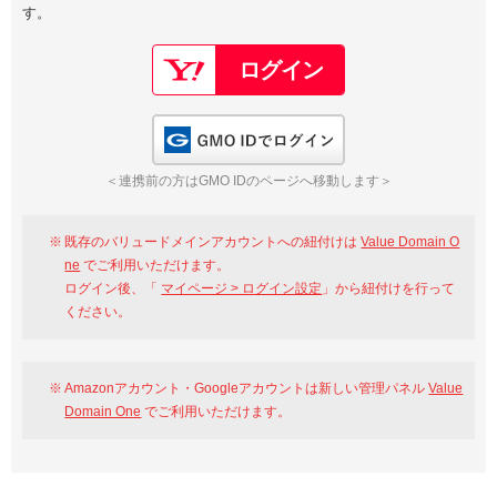
す。
以下でもログイン可能
Google
Yahoo!
以下でも登録可能
GMO ID
Amazon
Google
Yahoo!
GMO IDでログイン
※AmazonはValue Domain Oneのログイン画面へ遷移します
GMO ID
Amazon
＜連携前の方はGMO IDのページへ移動します＞
※AmazonはValue Domain Oneのアカウント作成画面へ遷移します
既存のバリュードメインアカウントへの紐付けは
Value Domain O
ne
でご利用いただけます。
ログイン後、「
マイページ > ログイン設定
」から紐付けを行って
ください。
Amazonアカウント・Googleアカウントは新しい管理パネル
Value
Domain One
でご利用いただけます。