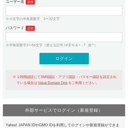
ユーザー名
必須
紹介制度
.jpドメインバックオーダー
ログイン
バリュードメインAPI
プレミアムドメイン
※小文字の半角英数字 3〜32文字
従来のバリュードメインをご利用希望の方
ユーザー登録
ドメイン・ホスティングOEM
パスワード
人気ドメインの種類
必須
従来のバリュードメインをご利用希望の方
ドメインコンシェルジュ
WHOIS検索
※半角英数字3〜64文字（使える記号 ! # $ % & + - ? . @ ^）
Value Domain Analyzer
Value Domainにログイン
Value AI Writer
外部サービスでの登録が一部未対応（Google等）
Value Domainユーザー登録
２段階認証にてSMS認証・アプリ認証・パスキー認証を設定され
外部サービスでの登録が一部未対応（Google等）
One レンタルサーバーを含む最新の機能を使う方
おすすめ
ている場合は
Value Domain One
をご利用ください。
One レンタルサーバーを含む最新の機能を使う方
おすすめ
外部サービスでログイン（新規登録）
Value Domain Oneにログイン
Yahoo! JAPAN IDやGMO IDを利用してログインや新規登録ができま
Value Domain Oneアカウント作成