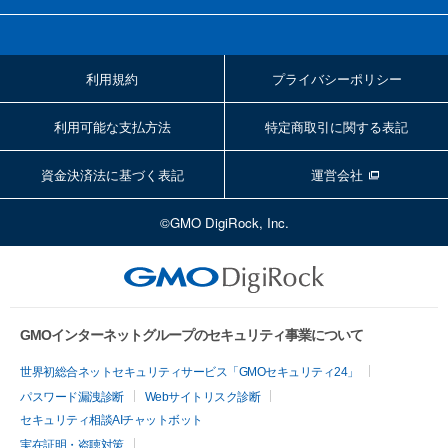
利用規約
プライバシーポリシー
利用可能な支払方法
特定商取引に関する表記
資金決済法に基づく表記
運営会社
©GMO DigiRock, Inc.
GMOインターネットグループのセキュリティ事業について
世界初総合ネットセキュリティサービス「GMOセキュリティ24」
パスワード漏洩診断
Webサイトリスク診断
セキュリティ相談AIチャットボット
実在証明・盗聴対策