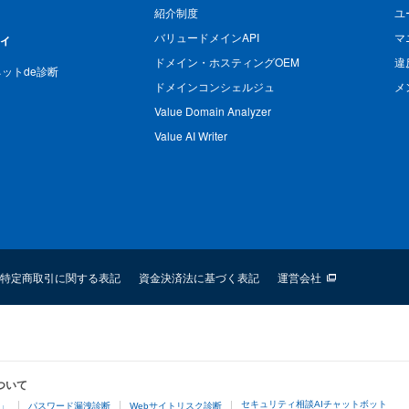
紹介制度
ユ
バリュードメインAPI
マ
ィ
ドメイン・ホスティングOEM
違
n ネットde診断
ドメインコンシェルジュ
メ
Value Domain Analyzer
Value AI Writer
特定商取引に関する表記
資金決済法に基づく表記
運営会社
ついて
セキュリティ相談AIチャットボット
4」
パスワード漏洩診断
Webサイトリスク診断