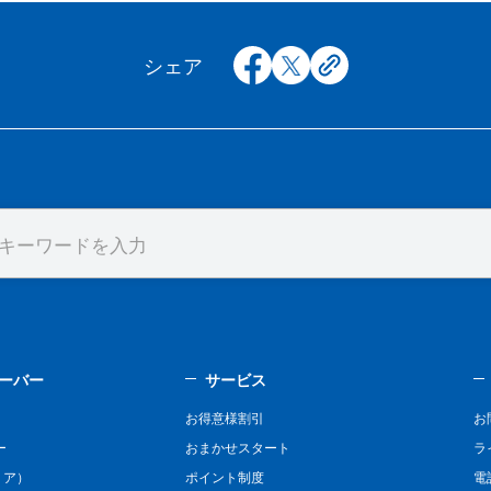
facebook
x
copy
シェア
ーバー
サービス
お得意様割引
お
ー
おまかせスタート
ラ
リア）
ポイント制度
電