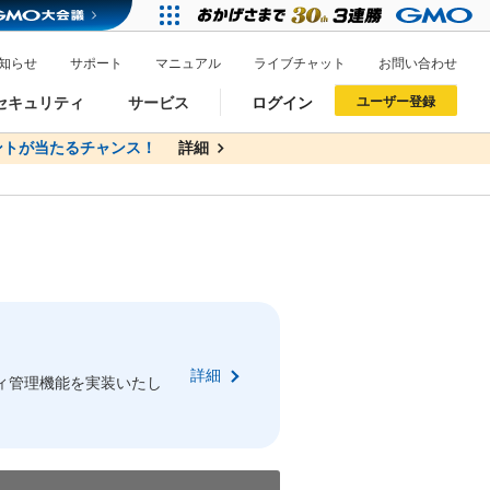
知らせ
サポート
マニュアル
ライブチャット
お問い合わせ
セキュリティ
サービス
ログイン
ユーザー登録
トが当たるチャンス！
無料
詳細
詳細
ドメイン移管
XREA
サイトロック
ポイント制度
ーを含む最新の機能を使う方
ーを含む最新の機能を使う方
.jpドメインオークション
ドメイン・ホスティングOEM
プレミアムドメイン
Value AI Writer
neアカウント作成
Oneにログイン
詳細
イン可能
録可能
ィ管理機能を実装いたし
GMO ID
GMO ID
Amazon
Amazon
n Oneのアカウント作成画面へ遷移します
main Oneのログイン画面へ遷移します