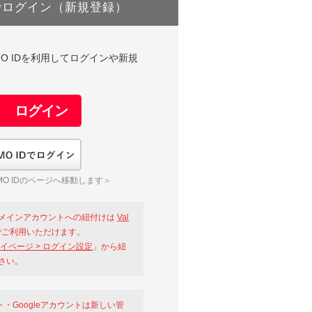
でログイン（新規登録）
DやGMO IDを利用してログインや新規
GMO IDでログイン
O IDのページへ移動します＞
メインアカウントへの紐付けは
Val
ご利用いただけます。
イページ > ログイン設定
」から紐
さい。
ント・Googleアカウントは新しい管