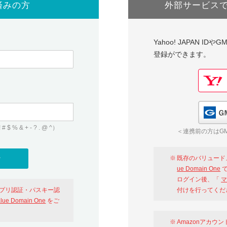
済みの方
外部サービス
Yahoo! JAPAN I
登録ができます。
 & + - ? . @ ^）
＜連携前の方はGM
既存のバリュード
ue Domain One
で
ログイン後、「
マ
アプリ認証・パスキー認
付けを行ってくだ
alue Domain One
をご
Amazonアカウ