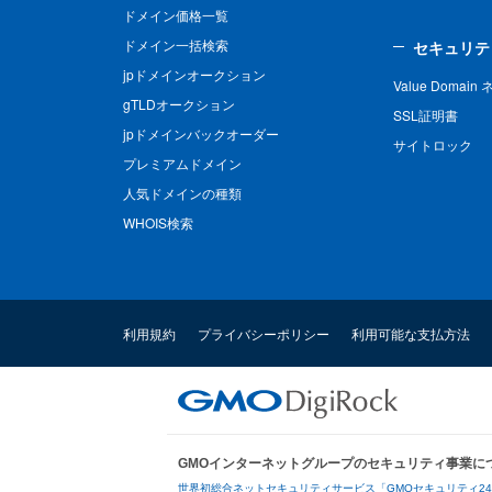
ドメイン価格一覧
ドメイン一括検索
セキュリテ
jpドメインオークション
Value Domai
gTLDオークション
SSL証明書
jpドメインバックオーダー
サイトロック
プレミアムドメイン
人気ドメインの種類
WHOIS検索
利用規約
プライバシーポリシー
利用可能な支払方法
GMOインターネットグループのセキュリティ事業に
世界初総合ネットセキュリティサービス「GMOセキュリティ2