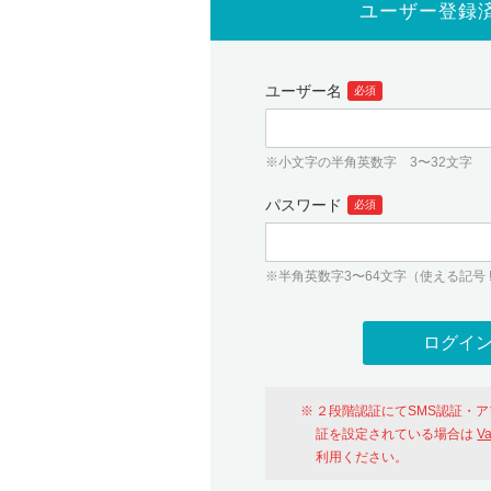
ユーザー登録
ユーザー名
必須
※小文字の半角英数字 3〜32文字
パスワード
必須
※半角英数字3〜64文字（使える記号 ! # $ %
２段階認証にてSMS認証・
証を設定されている場合は
V
利用ください。