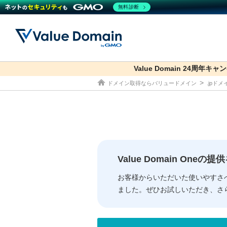
無料診断
Value Domain 24周年キャ
co.jp
ドメイン取得ならバリュードメイン
.jpド
ドメイン
レンタルサーバー
セキュリティ
サービス
ドメイ
コアサ
Value
お得意
従来のバリュー
従来のバリュー
DOMAIN
RENTAL SERVER
SECURITY
SERVICE
ドメイ
One
紹介制
ドメイントップ
サーバートップ
セキュリティトップ
サービストップ
gTLD
ドメイ
Value 
Value
Value Domain One
外部サービスでの登録が一部未対
外部サービスでの登録が一部未対
人気ド
お客様からいただいた使いやすさ
ました。ぜひお試しいただき、さ