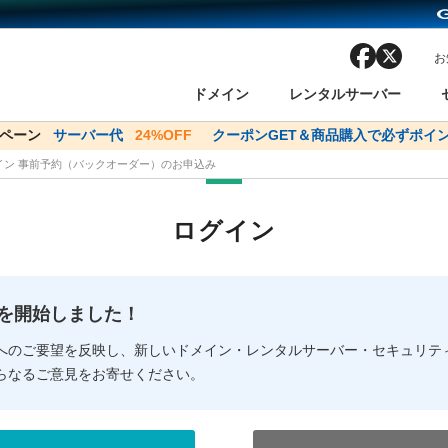
facebook
x
お
ドメイン
レンタルサーバー
ンペーン
ドメイン✕コアサーバーV2ビジネス応援キャンペーン
サーバー代
24%OFF
クーポンGET＆商品購入で必ずポイン
サーバー料金1年間
メイン 事前予約（バックオーダー）のお申込み
ン検索
ーバー
 Domain ネットde診断
様割引
ドメイン登録
バリューサーバー
SSL証明書
おまかせスタート
ドメインをご利用希望の方
ドメインをご利用希望の方
One レンタルサーバ
One レンタルサーバ
おすすめ
おすすめ
ログイン
ン価格一覧
レンタルサーバー
度
ドメイン一括検索
バリュードメインAPI
オークション
ンコンシェルジュ
.jpドメインバックオーダー
Value Domain Analyzer
Domainユーザー登録
 Domainにログイン
Value Domain O
Value Domain 
NEW!
の提供を開始しました！
応（Google等）
応（Google等）
メインの種類
WHOIS検索
以下でもログ
以下でも登
へのご要望を反映し、新しいドメイン・レンタルサーバー・セキュリテ
らなるご意見をお寄せください。
Google
Google
Yahoo!
Yahoo!
※AmazonはValue Domai
※AmazonはValue Do