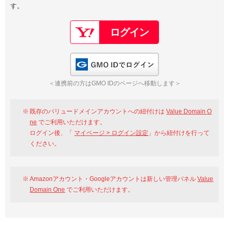
す。
以下でもログイン可能
Google
Yahoo!
以下でも登録可能
GMO ID
Amazon
Google
Yahoo!
GMO IDでログイン
※AmazonはValue Domain Oneのログイン画面へ遷移します
GMO ID
Amazon
＜連携前の方はGMO IDのページへ移動します＞
※AmazonはValue Domain Oneのアカウント作成画面へ遷移します
既存のバリュードメインアカウントへの紐付けは
Value Domain O
ne
でご利用いただけます。
ログイン後、「
マイページ > ログイン設定
」から紐付けを行って
ください。
Amazonアカウント・Googleアカウントは新しい管理パネル
Value
Domain One
でご利用いただけます。