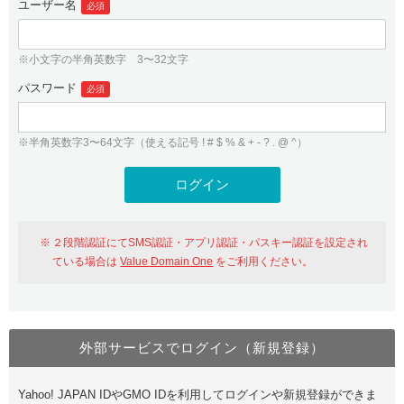
ユーザー名
必須
紹介制度
.jpドメインバックオーダー
ログイン
バリュードメインAPI
プレミアムドメイン
※小文字の半角英数字 3〜32文字
従来のバリュードメインをご利用希望の方
ユーザー登録
ドメイン・ホスティングOEM
パスワード
人気ドメインの種類
必須
従来のバリュードメインをご利用希望の方
ドメインコンシェルジュ
WHOIS検索
※半角英数字3〜64文字（使える記号 ! # $ % & + - ? . @ ^）
Value Domain Analyzer
Value Domainにログイン
Value AI Writer
外部サービスでの登録が一部未対応（Google等）
Value Domainユーザー登録
２段階認証にてSMS認証・アプリ認証・パスキー認証を設定され
外部サービスでの登録が一部未対応（Google等）
One レンタルサーバーを含む最新の機能を使う方
おすすめ
ている場合は
Value Domain One
をご利用ください。
One レンタルサーバーを含む最新の機能を使う方
おすすめ
外部サービスでログイン（新規登録）
Value Domain Oneにログイン
Yahoo! JAPAN IDやGMO IDを利用してログインや新規登録ができま
Value Domain Oneアカウント作成