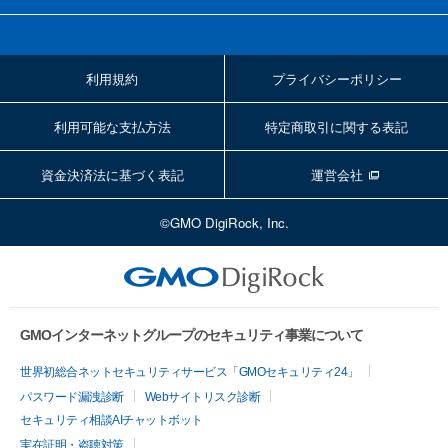
利用規約
プライバシーポリシー
利用可能な支払方法
特定商取引に関する表記
資金決済法に基づく表記
運営会社
©GMO DigiRock, Inc.
GMOインターネットグループのセキュリティ事業について
世界初総合ネットセキュリティサービス「GMOセキュリティ24」
パスワード漏洩診断
Webサイトリスク診断
セキュリティ相談AIチャットボット
実在証明・盗聴対策