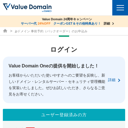
co.jpドメイン✕コアサーバーV2ビジネス応援キャンペーン
Value Domain 24周年キャンペーン
ドメイン
サーバー代
24%OFF
サーバー料金1年間無料
クーポンGET＆その他特典あり！
詳細
詳細
ドメイン取得ならバリュードメイン
.jpドメイン 事前予約（バックオーダー）のお申込み
ドメイントップ
レンタルサーバー
ログイン
ドメイン検索
サーバートップ
セキュリティ
ドメイン登録
コアサーバー
Value Domain Oneの提供を開始しました！
セキュリティトップ
サービス
ドメイン移管
お客様からいただいた使いやすさへのご要望を反映し、新
バリューサーバー
Value Domain ネットde診断
詳細
しいドメイン・レンタルサーバー・セキュリティ管理機能
サービストップ
facebook
x
ドメイン価格一覧
XREA
を実装いたしました。ぜひお試しいただき、さらなるご意
SSL証明書
見をお寄せください。
お得意様割引
ドメイン一括検索
お知らせ
サポート
Oneレンタルサーバー
サイトロック
おまかせスタート
.jpドメインオークション
マニュアル
ライブチャット
ユーザー登録済みの方
ポイント制度
gTLDオークション
NEW!
お問い合わせ