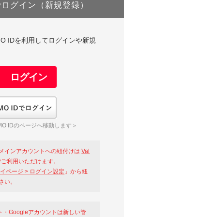
でログイン（新規登録）
DやGMO IDを利用してログインや新規
GMO IDでログイン
O IDのページへ移動します＞
メインアカウントへの紐付けは
Val
ご利用いただけます。
イページ > ログイン設定
」から紐
さい。
ント・Googleアカウントは新しい管