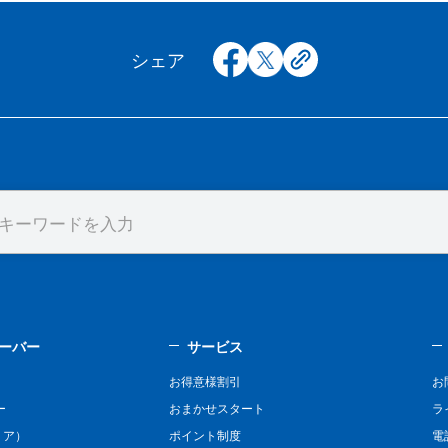
facebook
x
copy
シェア
ーバー
サービス
お得意様割引
お
ー
おまかせスタート
ラ
リア）
ポイント制度
電