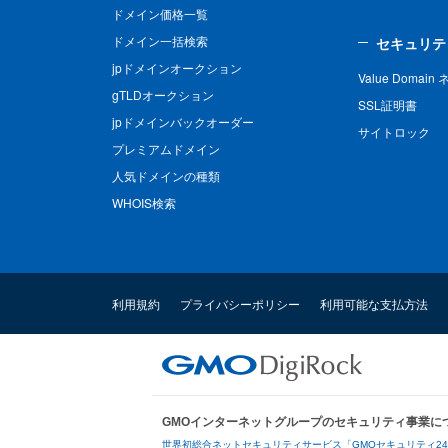
ドメイン価格一覧
ドメイン一括検索
セキュリテ
jpドメインオークション
Value Domai
gTLDオークション
SSL証明書
jpドメインバックオーダー
サイトロック
プレミアムドメイン
人気ドメインの種類
WHOIS検索
利用規約
プライバシーポリシー
利用可能な支払方法
GMOインターネットグループのセキュリティ事業に
世界初総合ネットセキュリティサービス「GMOセキュリティ2