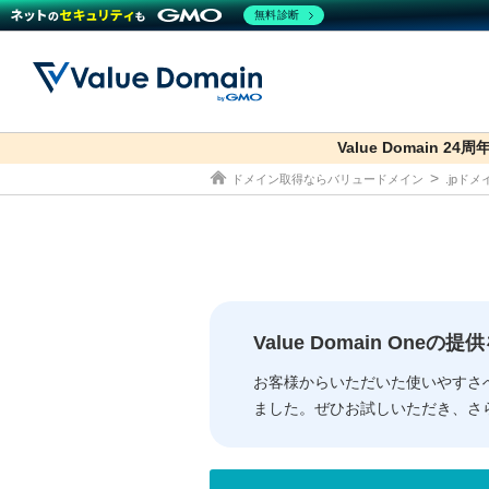
無料診断
Value Domain 24
co.jp
ドメイン取得ならバリュードメイン
.jpド
ドメイン
レンタルサーバー
セキュリティ
サービス
ドメイ
コアサ
Value
お得意
従来のバリュー
従来のバリュー
DOMAIN
RENTAL SERVER
SECURITY
SERVICE
ドメイ
One
紹介制
ドメイントップ
サーバートップ
セキュリティトップ
サービストップ
gTLD
ドメイ
Value 
Value
Value Domain One
外部サービスでの登録が一部未対
外部サービスでの登録が一部未対
人気ド
お客様からいただいた使いやすさ
ました。ぜひお試しいただき、さ