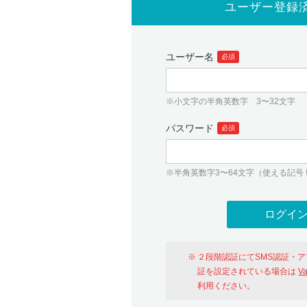
ユーザー登録
ユーザー名
必須
※小文字の半角英数字 3〜32文字
パスワード
必須
※半角英数字3〜64文字（使える記号 ! # $ %
２段階認証にてSMS認証・
証を設定されている場合は
V
利用ください。