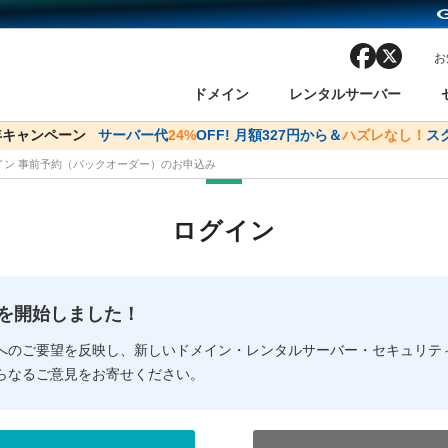
facebook
x
お
ドメイン
レンタルサーバー
周年キャンペーン
ドメイン✕コアサーバーV2ビジネス応援キャンペーン
サーバー代
24%
OFF! 月額327円から＆
サーバー料金1年間
ハズレなし！
スク
メイン 事前予約（バックオーダー）のお申込み
ン検索
ーバー
 Domain ネットde診断
様割引
ドメイン登録
バリューサーバー
SSL証明書
おまかせスタート
ドメインをご利用希望の方
ドメインをご利用希望の方
One レンタルサーバ
One レンタルサーバ
おすすめ
おすすめ
ログイン
ン価格一覧
レンタルサーバー
度
ドメイン一括検索
バリュードメインAPI
オークション
ンコンシェルジュ
.jpドメインバックオーダー
Value Domain Analyzer
Domainユーザー登録
 Domainにログイン
Value Domain O
Value Domain 
NEW!
の提供を開始しました！
応（Google等）
応（Google等）
メインの種類
WHOIS検索
以下でもログ
以下でも登
へのご要望を反映し、新しいドメイン・レンタルサーバー・セキュリテ
らなるご意見をお寄せください。
Google
Google
Yahoo!
Yahoo!
※AmazonはValue Domai
※AmazonはValue Do