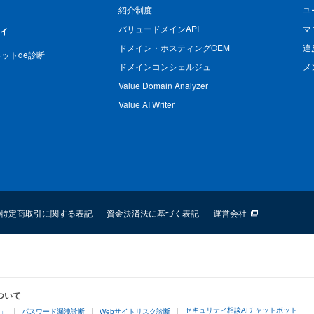
紹介制度
ユ
バリュードメインAPI
マ
ィ
ドメイン・ホスティングOEM
違
n ネットde診断
ドメインコンシェルジュ
メ
Value Domain Analyzer
Value AI Writer
特定商取引に関する表記
資金決済法に基づく表記
運営会社
ついて
セキュリティ相談AIチャットボット
4」
パスワード漏洩診断
Webサイトリスク診断