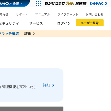
知らせ
サポート
マニュアル
ライブチャット
お問い合わせ
セキュリティ
サービス
ログイン
ユーザー登録
無料
ラッチ抽選
詳細
詳細
ドメイン移管
XREA
サイトロック
ポイント制度
ーを含む最新の機能を使う方
ーを含む最新の機能を使う方
.jpドメインオークション
ドメイン・ホスティングOEM
プレミアムドメイン
Value AI Writer
neアカウント作成
Oneにログイン
詳細
イン可能
録可能
ィ管理機能を実装いたし
GMO ID
GMO ID
Amazon
Amazon
n Oneのアカウント作成画面へ遷移します
main Oneのログイン画面へ遷移します