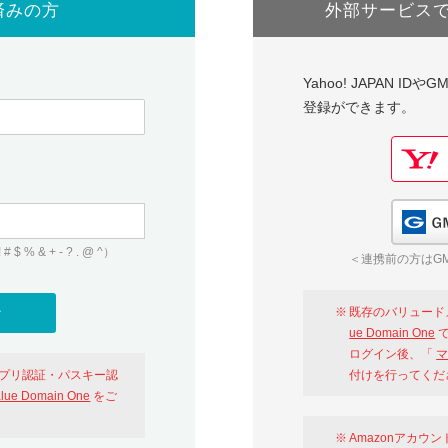
済みの方
外部サービス
Yahoo! JAPAN I
登録ができます。
 & + - ? . @ ^）
＜連携前の方はGM
既存のバリュード
ue Domain One
で
ログイン後、「
マ
アプリ認証・パスキー認
付けを行ってくだ
alue Domain One
をご
Amazonアカウ