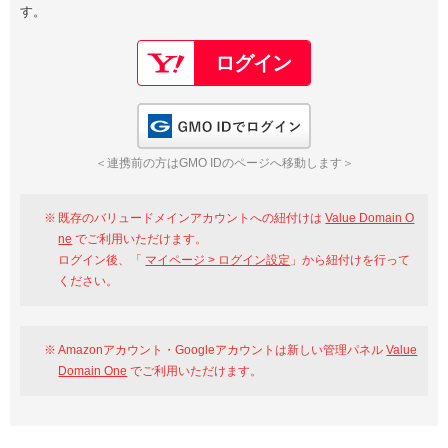
す。
以下でもログイン可能
Google
Yahoo!
以下でも登録可能
GMO ID
Amazon
Google
Yahoo!
GMO IDでログイン
※AmazonはValue Domain Oneのログイン画面へ遷移します
GMO ID
Amazon
＜連携前の方はGMO IDのページへ移動します＞
※AmazonはValue Domain Oneのアカウント作成画面へ遷移します
既存のバリュードメインアカウントへの紐付けは
Value Domain O
ne
でご利用いただけます。
ログイン後、「
マイページ > ログイン設定
」から紐付けを行って
ください。
Amazonアカウント・Googleアカウントは新しい管理パネル
Value
Domain One
でご利用いただけます。