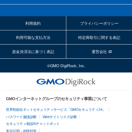
利用規約
プライバシーポリシー
利用可能な支払方法
特定商取引に関する表記
資金決済法に基づく表記
運営会社
©GMO DigiRock, Inc.
GMOインターネットグループのセキュリティ事業について
世界初総合ネットセキュリティサービス「GMOセキュリティ24」
パスワード漏洩診断
Webサイトリスク診断
セキュリティ相談AIチャットボット
実在証明・盗聴対策