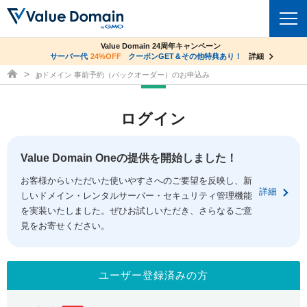
co.jpドメイン✕コアサーバーV2ビジネス応援キャンペーン
Value Domain 24周年キャンペーン
ドメイン
サーバー代
24%OFF
サーバー料金1年間無料
クーポンGET＆その他特典あり！
詳細
詳細
ドメイン取得ならバリュードメイン
.jpドメイン 事前予約（バックオーダー）のお申込み
ドメイントップ
レンタルサーバー
ログイン
ドメイン検索
サーバートップ
セキュリティ
ドメイン登録
コアサーバー
Value Domain Oneの提供を開始しました！
セキュリティトップ
サービス
ドメイン移管
お客様からいただいた使いやすさへのご要望を反映し、新
バリューサーバー
Value Domain ネットde診断
詳細
しいドメイン・レンタルサーバー・セキュリティ管理機能
サービストップ
facebook
x
ドメイン価格一覧
XREA
を実装いたしました。ぜひお試しいただき、さらなるご意
SSL証明書
見をお寄せください。
お得意様割引
ドメイン一括検索
お知らせ
サポート
Oneレンタルサーバー
サイトロック
おまかせスタート
.jpドメインオークション
マニュアル
ライブチャット
ユーザー登録済みの方
ポイント制度
gTLDオークション
NEW!
お問い合わせ