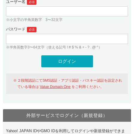
ユーザー名
必須
紹介制度
.jpドメインバックオーダー
ログイン
バリュードメインAPI
プレミアムドメイン
※小文字の半角英数字 3〜32文字
従来のバリュードメインをご利用希望の方
ユーザー登録
ドメイン・ホスティングOEM
パスワード
人気ドメインの種類
必須
従来のバリュードメインをご利用希望の方
ドメインコンシェルジュ
WHOIS検索
※半角英数字3〜64文字（使える記号 ! # $ % & + - ? . @ ^）
Value Domain Analyzer
Value Domainにログイン
Value AI Writer
外部サービスでの登録が一部未対応（Google等）
Value Domainユーザー登録
２段階認証にてSMS認証・アプリ認証・パスキー認証を設定され
外部サービスでの登録が一部未対応（Google等）
One レンタルサーバーを含む最新の機能を使う方
おすすめ
ている場合は
Value Domain One
をご利用ください。
One レンタルサーバーを含む最新の機能を使う方
おすすめ
外部サービスでログイン（新規登録）
Value Domain Oneにログイン
Yahoo! JAPAN IDやGMO IDを利用してログインや新規登録ができま
Value Domain Oneアカウント作成