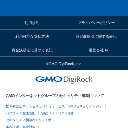
利用規約
プライバシーポリシー
利用可能な支払方法
特定商取引に関する表記
資金決済法に基づく表記
運営会社
©GMO DigiRock, Inc.
GMOインターネットグループのセキュリティ事業について
世界初総合ネットセキュリティサービス「GMOセキュリティ24」
パスワード漏洩診断
Webサイトリスク診断
セキュリティ相談AIチャットボット
実在証明・盗聴対策