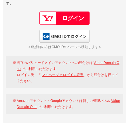
す。
以下でもログイン可能
Google
Yahoo!
以下でも登録可能
GMO ID
Amazon
Google
Yahoo!
GMO IDでログイン
※AmazonはValue Domain Oneのログイン画面へ遷移します
GMO ID
Amazon
＜連携前の方はGMO IDのページへ移動します＞
※AmazonはValue Domain Oneのアカウント作成画面へ遷移します
既存のバリュードメインアカウントへの紐付けは
Value Domain O
ne
でご利用いただけます。
ログイン後、「
マイページ > ログイン設定
」から紐付けを行って
ください。
Amazonアカウント・Googleアカウントは新しい管理パネル
Value
Domain One
でご利用いただけます。