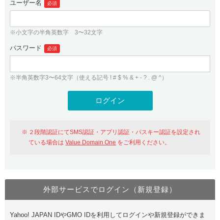
ユーザー名
必須
紹介制度
.jpドメインバックオーダー
ログイン
バリュードメインAPI
プレミアムドメイン
※小文字の半角英数字 3〜32文字
従来のバリュードメインをご利用希望の方
ユーザー登録
ドメイン・ホスティングOEM
パスワード
人気ドメインの種類
必須
従来のバリュードメインをご利用希望の方
ドメインコンシェルジュ
WHOIS検索
※半角英数字3〜64文字（使える記号 ! # $ % & + - ? . @ ^）
Value Domain Analyzer
Value Domainにログイン
Value AI Writer
外部サービスでの登録が一部未対応（Google等）
Value Domainユーザー登録
２段階認証にてSMS認証・アプリ認証・パスキー認証を設定され
外部サービスでの登録が一部未対応（Google等）
One レンタルサーバーを含む最新の機能を使う方
おすすめ
ている場合は
Value Domain One
をご利用ください。
One レンタルサーバーを含む最新の機能を使う方
おすすめ
外部サービスでログイン（新規登録）
Value Domain Oneにログイン
Yahoo! JAPAN IDやGMO IDを利用してログインや新規登録ができま
Value Domain Oneアカウント作成