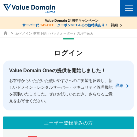
co.jpドメイン✕コアサーバーV2ビジネス応援キャンペーン
Value Domain 24周年キャンペーン
ドメイン
サーバー代
24%OFF
サーバー料金1年間無料
クーポンGET＆その他特典あり！
詳細
詳細
ドメイン取得ならバリュードメイン
.jpドメイン 事前予約（バックオーダー）のお申込み
ドメイントップ
レンタルサーバー
ログイン
ドメイン検索
サーバートップ
セキュリティ
ドメイン登録
コアサーバー
Value Domain Oneの提供を開始しました！
セキュリティトップ
サービス
ドメイン移管
お客様からいただいた使いやすさへのご要望を反映し、新
バリューサーバー
Value Domain ネットde診断
詳細
しいドメイン・レンタルサーバー・セキュリティ管理機能
サービストップ
facebook
x
ドメイン価格一覧
XREA
を実装いたしました。ぜひお試しいただき、さらなるご意
SSL証明書
見をお寄せください。
お得意様割引
ドメイン一括検索
お知らせ
サポート
Oneレンタルサーバー
サイトロック
おまかせスタート
.jpドメインオークション
マニュアル
ライブチャット
ユーザー登録済みの方
ポイント制度
gTLDオークション
NEW!
お問い合わせ