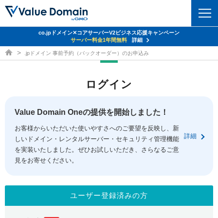
co.jpドメイン✕コアサーバーV2ビジネス応援キャンペーン
ドメイン
サーバー料金1年間無料
詳細
ドメイン取得ならバリュードメイン
.jpドメイン 事前予約（バックオーダー）のお申込み
ドメイントップ
レンタルサーバー
ログイン
ドメイン検索
サーバートップ
セキュリティ
ドメイン登録
コアサーバー
Value Domain Oneの提供を開始しました！
セキュリティトップ
サービス
ドメイン移管
お客様からいただいた使いやすさへのご要望を反映し、新
バリューサーバー
Value Domain ネットde診断
詳細
しいドメイン・レンタルサーバー・セキュリティ管理機能
サービストップ
facebook
x
ドメイン価格一覧
XREA
を実装いたしました。ぜひお試しいただき、さらなるご意
SSL証明書
見をお寄せください。
お得意様割引
ドメイン一括検索
お知らせ
サポート
Oneレンタルサーバー
サイトロック
おまかせスタート
.jpドメインオークション
マニュアル
ライブチャット
ユーザー登録済みの方
ポイント制度
gTLDオークション
NEW!
お問い合わせ