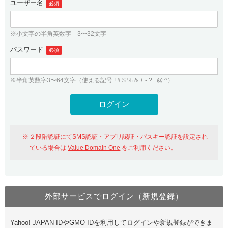
ユーザー名
必須
紹介制度
.jpドメインバックオーダー
ログイン
バリュードメインAPI
プレミアムドメイン
※小文字の半角英数字 3〜32文字
従来のバリュードメインをご利用希望の方
ユーザー登録
ドメイン・ホスティングOEM
パスワード
人気ドメインの種類
必須
従来のバリュードメインをご利用希望の方
ドメインコンシェルジュ
WHOIS検索
※半角英数字3〜64文字（使える記号 ! # $ % & + - ? . @ ^）
Value Domain Analyzer
Value Domainにログイン
Value AI Writer
外部サービスでの登録が一部未対応（Google等）
Value Domainユーザー登録
２段階認証にてSMS認証・アプリ認証・パスキー認証を設定され
外部サービスでの登録が一部未対応（Google等）
One レンタルサーバーを含む最新の機能を使う方
おすすめ
ている場合は
Value Domain One
をご利用ください。
One レンタルサーバーを含む最新の機能を使う方
おすすめ
外部サービスでログイン（新規登録）
Value Domain Oneにログイン
Yahoo! JAPAN IDやGMO IDを利用してログインや新規登録ができま
Value Domain Oneアカウント作成