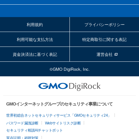
利用規約
プライバシーポリシー
利用可能な支払方法
特定商取引に関する表記
資金決済法に基づく表記
運営会社
©GMO DigiRock, Inc.
GMOインターネットグループのセキュリティ事業について
世界初総合ネットセキュリティサービス「GMOセキュリティ24」
パスワード漏洩診断
Webサイトリスク診断
セキュリティ相談AIチャットボット
実在証明・盗聴対策