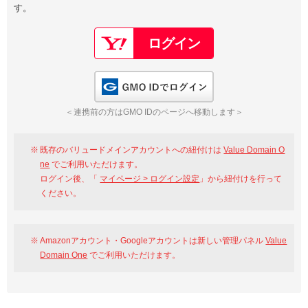
す。
以下でもログイン可能
Google
Yahoo!
以下でも登録可能
GMO ID
Amazon
Google
Yahoo!
GMO IDでログイン
※AmazonはValue Domain Oneのログイン画面へ遷移します
GMO ID
Amazon
＜連携前の方はGMO IDのページへ移動します＞
※AmazonはValue Domain Oneのアカウント作成画面へ遷移します
既存のバリュードメインアカウントへの紐付けは
Value Domain O
ne
でご利用いただけます。
ログイン後、「
マイページ > ログイン設定
」から紐付けを行って
ください。
Amazonアカウント・Googleアカウントは新しい管理パネル
Value
Domain One
でご利用いただけます。