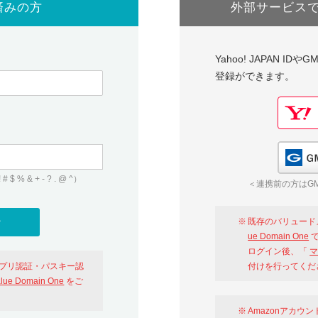
済みの方
外部サービス
Yahoo! JAPAN I
登録ができます。
 & + - ? . @ ^）
＜連携前の方はGM
既存のバリュード
ue Domain One
で
ログイン後、「
マ
アプリ認証・パスキー認
付けを行ってくだ
alue Domain One
をご
Amazonアカウ