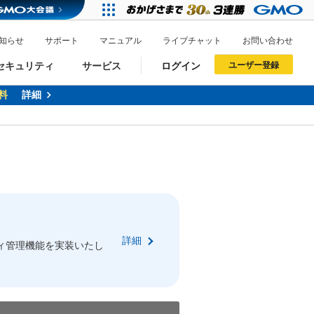
知らせ
サポート
マニュアル
ライブチャット
お問い合わせ
セキュリティ
サービス
ログイン
ユーザー登録
料
詳細
ドメイン移管
XREA
サイトロック
ポイント制度
ーを含む最新の機能を使う方
ーを含む最新の機能を使う方
.jpドメインオークション
ドメイン・ホスティングOEM
プレミアムドメイン
Value AI Writer
neアカウント作成
Oneにログイン
詳細
イン可能
録可能
ィ管理機能を実装いたし
GMO ID
GMO ID
Amazon
Amazon
n Oneのアカウント作成画面へ遷移します
main Oneのログイン画面へ遷移します