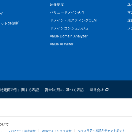
紹介制度
ユ
バリュードメインAPI
マ
ィ
ドメイン・ホスティングOEM
違
n ネットde診断
ドメインコンシェルジュ
メ
Value Domain Analyzer
Value AI Writer
特定商取引に関する表記
資金決済法に基づく表記
運営会社
ついて
セキュリティ相談AIチャットボット
4」
パスワード漏洩診断
Webサイトリスク診断