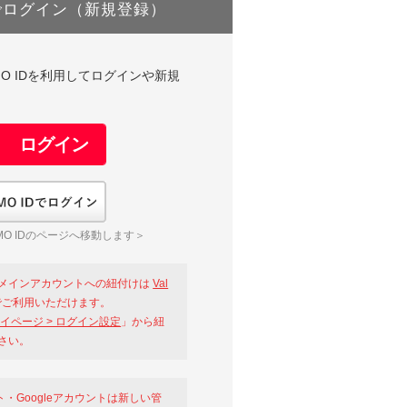
でログイン（新規登録）
DやGMO IDを利用してログインや新規
GMO IDでログイン
O IDのページへ移動します＞
メインアカウントへの紐付けは
Val
ご利用いただけます。
イページ > ログイン設定
」から紐
さい。
ント・Googleアカウントは新しい管