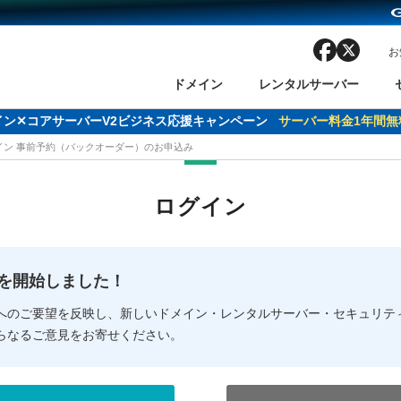
facebook
x
お
ドメイン
レンタルサーバー
ドメイン✕コアサーバーV2ビジネス応援キャンペーン
サーバー料金1年間無
メイン 事前予約（バックオーダー）のお申込み
ン検索
ーバー
 Domain ネットde診断
様割引
ドメイン登録
バリューサーバー
SSL証明書
おまかせスタート
ドメインをご利用希望の方
ドメインをご利用希望の方
One レンタルサーバ
One レンタルサーバ
おすすめ
おすすめ
ログイン
ン価格一覧
レンタルサーバー
度
ドメイン一括検索
バリュードメインAPI
オークション
ンコンシェルジュ
.jpドメインバックオーダー
Value Domain Analyzer
Domainユーザー登録
 Domainにログイン
Value Domain O
Value Domain 
NEW!
の提供を開始しました！
応（Google等）
応（Google等）
メインの種類
WHOIS検索
以下でもログ
以下でも登
へのご要望を反映し、新しいドメイン・レンタルサーバー・セキュリテ
らなるご意見をお寄せください。
Google
Google
Yahoo!
Yahoo!
※AmazonはValue Domai
※AmazonはValue Do