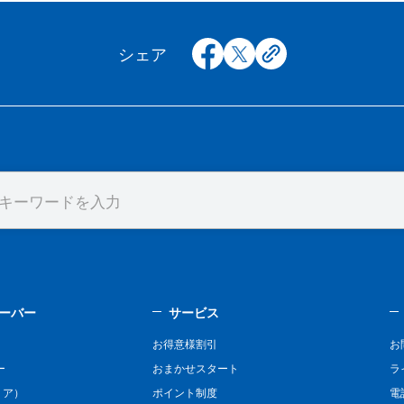
facebook
x
copy
シェア
ーバー
サービス
お得意様割引
お
ー
おまかせスタート
ラ
リア）
ポイント制度
電