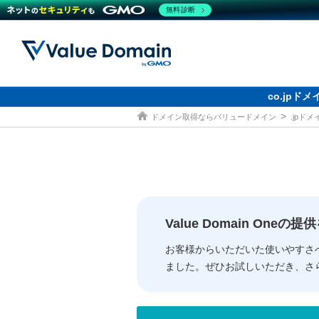
無料診断
co.jp
ドメイン取得ならバリュードメイン
.jpド
ドメイン
レンタルサーバー
セキュリティ
サービス
ドメイ
コアサ
Value
お得意
従来のバリュー
従来のバリュー
DOMAIN
RENTAL SERVER
SECURITY
SERVICE
ドメイ
One
紹介制
ドメイントップ
サーバートップ
セキュリティトップ
サービストップ
gTLD
ドメイ
Value 
Value
Value Domain One
外部サービスでの登録が一部未対
外部サービスでの登録が一部未対
人気ド
お客様からいただいた使いやすさ
ました。ぜひお試しいただき、さ