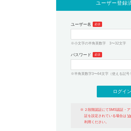
ユーザー登録
ユーザー名
必須
※小文字の半角英数字 3〜32文字
パスワード
必須
※半角英数字3〜64文字（使える記号 ! # $ %
２段階認証にてSMS認証・
証を設定されている場合は
V
利用ください。