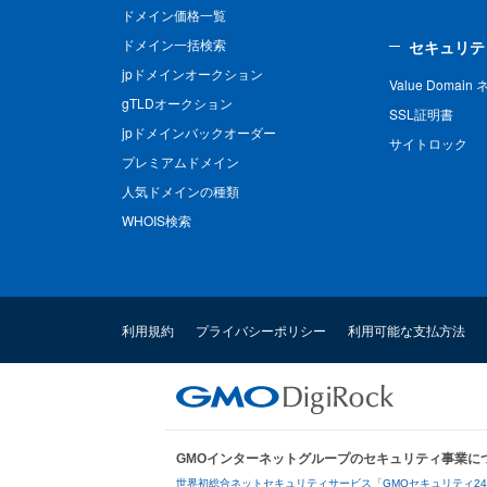
ドメイン価格一覧
ドメイン一括検索
セキュリテ
jpドメインオークション
Value Domai
gTLDオークション
SSL証明書
jpドメインバックオーダー
サイトロック
プレミアムドメイン
人気ドメインの種類
WHOIS検索
利用規約
プライバシーポリシー
利用可能な支払方法
GMOインターネットグループのセキュリティ事業に
世界初総合ネットセキュリティサービス「GMOセキュリティ2