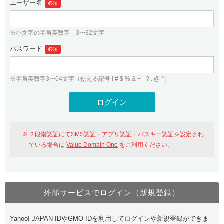
ユーザー名
必須
紹介制度
.jpドメインバックオーダー
ログイン
バリュードメインAPI
プレミアムドメイン
※小文字の半角英数字 3〜32文字
従来のバリュードメインをご利用希望の方
ユーザー登録
ドメイン・ホスティングOEM
パスワード
人気ドメインの種類
必須
従来のバリュードメインをご利用希望の方
ドメインコンシェルジュ
WHOIS検索
※半角英数字3〜64文字（使える記号 ! # $ % & + - ? . @ ^）
Value Domain Analyzer
Value Domainにログイン
Value AI Writer
外部サービスでの登録が一部未対応（Google等）
Value Domainユーザー登録
２段階認証にてSMS認証・アプリ認証・パスキー認証を設定され
外部サービスでの登録が一部未対応（Google等）
One レンタルサーバーを含む最新の機能を使う方
おすすめ
ている場合は
Value Domain One
をご利用ください。
One レンタルサーバーを含む最新の機能を使う方
おすすめ
外部サービスでログイン（新規登録）
Value Domain Oneにログイン
Yahoo! JAPAN IDやGMO IDを利用してログインや新規登録ができま
Value Domain Oneアカウント作成