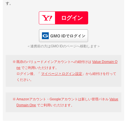
す。
以下でもログイン可能
Google
Yahoo!
以下でも登録可能
GMO ID
Amazon
Google
Yahoo!
GMO IDでログイン
※AmazonはValue Domain Oneのログイン画面へ遷移します
GMO ID
Amazon
＜連携前の方はGMO IDのページへ移動します＞
※AmazonはValue Domain Oneのアカウント作成画面へ遷移します
既存のバリュードメインアカウントへの紐付けは
Value Domain O
ne
でご利用いただけます。
ログイン後、「
マイページ > ログイン設定
」から紐付けを行って
ください。
Amazonアカウント・Googleアカウントは新しい管理パネル
Value
Domain One
でご利用いただけます。