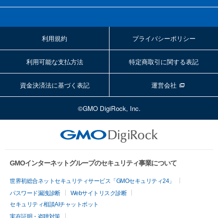
利用規約
プライバシーポリシー
利用可能な支払方法
特定商取引に関する表記
資金決済法に基づく表記
運営会社
©GMO DigiRock, Inc.
GMOインターネットグループのセキュリティ事業について
世界初総合ネットセキュリティサービス「GMOセキュリティ24」
パスワード漏洩診断
Webサイトリスク診断
セキュリティ相談AIチャットボット
実在証明・盗聴対策