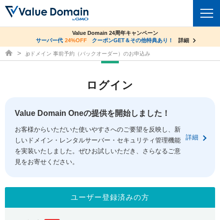
co.jpドメイン✕コアサーバーV2ビジネス応援キャンペーン
Value Domain 24周年キャンペーン
ドメイン
サーバー代
24%OFF
サーバー料金1年間無料
クーポンGET＆その他特典あり！
詳細
詳細
ドメイン取得ならバリュードメイン
.jpドメイン 事前予約（バックオーダー）のお申込み
ドメイントップ
レンタルサーバー
ログイン
ドメイン検索
サーバートップ
セキュリティ
ドメイン登録
コアサーバー
Value Domain Oneの提供を開始しました！
セキュリティトップ
サービス
ドメイン移管
お客様からいただいた使いやすさへのご要望を反映し、新
バリューサーバー
Value Domain ネットde診断
詳細
しいドメイン・レンタルサーバー・セキュリティ管理機能
サービストップ
facebook
x
ドメイン価格一覧
XREA
を実装いたしました。ぜひお試しいただき、さらなるご意
SSL証明書
見をお寄せください。
お得意様割引
ドメイン一括検索
お知らせ
サポート
Oneレンタルサーバー
サイトロック
おまかせスタート
.jpドメインオークション
マニュアル
ライブチャット
ユーザー登録済みの方
ポイント制度
gTLDオークション
NEW!
お問い合わせ