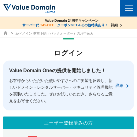
co.jpドメイン✕コアサーバーV2ビジネス応援キャンペーン
Value Domain 24周年キャンペーン
ドメイン
サーバー代
24%OFF
サーバー料金1年間無料
クーポンGET＆その他特典あり！
詳細
詳細
ドメイン取得ならバリュードメイン
.jpドメイン 事前予約（バックオーダー）のお申込み
ドメイントップ
レンタルサーバー
ログイン
ドメイン検索
サーバートップ
セキュリティ
ドメイン登録
コアサーバー
Value Domain Oneの提供を開始しました！
セキュリティトップ
サービス
ドメイン移管
お客様からいただいた使いやすさへのご要望を反映し、新
バリューサーバー
Value Domain ネットde診断
詳細
しいドメイン・レンタルサーバー・セキュリティ管理機能
サービストップ
facebook
x
ドメイン価格一覧
XREA
を実装いたしました。ぜひお試しいただき、さらなるご意
SSL証明書
見をお寄せください。
お得意様割引
ドメイン一括検索
お知らせ
サポート
Oneレンタルサーバー
サイトロック
おまかせスタート
.jpドメインオークション
マニュアル
ライブチャット
ユーザー登録済みの方
ポイント制度
gTLDオークション
NEW!
お問い合わせ