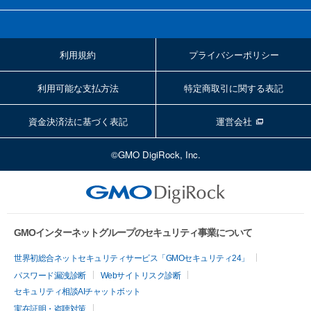
利用規約
プライバシーポリシー
利用可能な支払方法
特定商取引に関する表記
資金決済法に基づく表記
運営会社
©GMO DigiRock, Inc.
GMOインターネットグループのセキュリティ事業について
世界初総合ネットセキュリティサービス「GMOセキュリティ24」
パスワード漏洩診断
Webサイトリスク診断
セキュリティ相談AIチャットボット
実在証明・盗聴対策