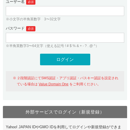
ユーザー名
必須
紹介制度
.jpドメインバックオーダー
ログイン
バリュードメインAPI
プレミアムドメイン
※小文字の半角英数字 3〜32文字
従来のバリュードメインをご利用希望の方
ユーザー登録
ドメイン・ホスティングOEM
パスワード
人気ドメインの種類
必須
従来のバリュードメインをご利用希望の方
ドメインコンシェルジュ
WHOIS検索
※半角英数字3〜64文字（使える記号 ! # $ % & + - ? . @ ^）
Value Domain Analyzer
Value Domainにログイン
Value AI Writer
外部サービスでの登録が一部未対応（Google等）
Value Domainユーザー登録
２段階認証にてSMS認証・アプリ認証・パスキー認証を設定され
外部サービスでの登録が一部未対応（Google等）
One レンタルサーバーを含む最新の機能を使う方
おすすめ
ている場合は
Value Domain One
をご利用ください。
One レンタルサーバーを含む最新の機能を使う方
おすすめ
外部サービスでログイン（新規登録）
Value Domain Oneにログイン
Yahoo! JAPAN IDやGMO IDを利用してログインや新規登録ができま
Value Domain Oneアカウント作成