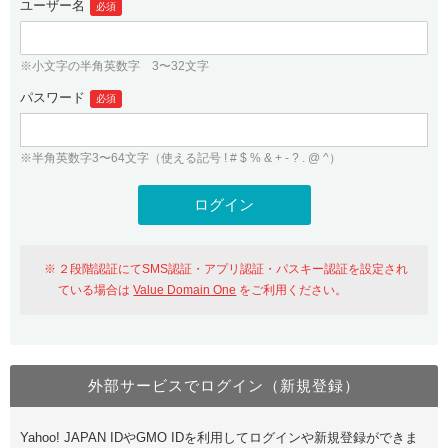
ユーザー名
必須
紹介制度
.jpドメインバックオーダー
ログイン
バリュードメインAPI
プレミアムドメイン
※小文字の半角英数字 3〜32文字
従来のバリュードメインをご利用希望の方
ユーザー登録
ドメイン・ホスティングOEM
パスワード
人気ドメインの種類
必須
従来のバリュードメインをご利用希望の方
ドメインコンシェルジュ
WHOIS検索
※半角英数字3〜64文字（使える記号 ! # $ % & + - ? . @ ^）
Value Domain Analyzer
Value Domainにログイン
Value AI Writer
外部サービスでの登録が一部未対応（Google等）
Value Domainユーザー登録
２段階認証にてSMS認証・アプリ認証・パスキー認証を設定され
外部サービスでの登録が一部未対応（Google等）
One レンタルサーバーを含む最新の機能を使う方
おすすめ
ている場合は
Value Domain One
をご利用ください。
One レンタルサーバーを含む最新の機能を使う方
おすすめ
外部サービスでログイン（新規登録）
Value Domain Oneにログイン
Yahoo! JAPAN IDやGMO IDを利用してログインや新規登録ができま
Value Domain Oneアカウント作成