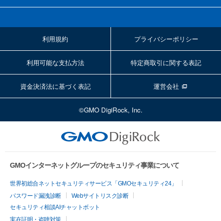
利用規約
プライバシーポリシー
利用可能な支払方法
特定商取引に関する表記
資金決済法に基づく表記
運営会社
©GMO DigiRock, Inc.
GMOインターネットグループのセキュリティ事業について
世界初総合ネットセキュリティサービス「GMOセキュリティ24」
パスワード漏洩診断
Webサイトリスク診断
セキュリティ相談AIチャットボット
実在証明・盗聴対策