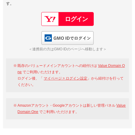
す。
以下でもログイン可能
Google
Yahoo!
以下でも登録可能
GMO ID
Amazon
Google
Yahoo!
GMO IDでログイン
※AmazonはValue Domain Oneのログイン画面へ遷移します
GMO ID
Amazon
＜連携前の方はGMO IDのページへ移動します＞
※AmazonはValue Domain Oneのアカウント作成画面へ遷移します
既存のバリュードメインアカウントへの紐付けは
Value Domain O
ne
でご利用いただけます。
ログイン後、「
マイページ > ログイン設定
」から紐付けを行って
ください。
Amazonアカウント・Googleアカウントは新しい管理パネル
Value
Domain One
でご利用いただけます。