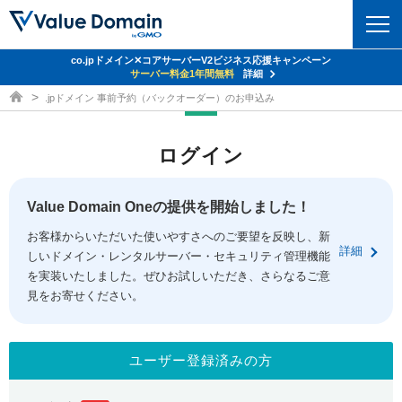
co.jpドメイン✕コアサーバーV2ビジネス応援キャンペーン
ドメイン
サーバー料金1年間無料
詳細
ドメイン取得ならバリュードメイン
.jpドメイン 事前予約（バックオーダー）のお申込み
ドメイントップ
レンタルサーバー
ログイン
ドメイン検索
サーバートップ
セキュリティ
ドメイン登録
コアサーバー
Value Domain Oneの提供を開始しました！
セキュリティトップ
サービス
ドメイン移管
お客様からいただいた使いやすさへのご要望を反映し、新
バリューサーバー
Value Domain ネットde診断
詳細
しいドメイン・レンタルサーバー・セキュリティ管理機能
サービストップ
facebook
x
ドメイン価格一覧
XREA
を実装いたしました。ぜひお試しいただき、さらなるご意
SSL証明書
見をお寄せください。
お得意様割引
ドメイン一括検索
お知らせ
サポート
Oneレンタルサーバー
サイトロック
おまかせスタート
.jpドメインオークション
マニュアル
ライブチャット
ユーザー登録済みの方
ポイント制度
gTLDオークション
NEW!
お問い合わせ