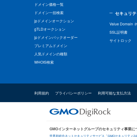
ドメイン価格一覧
ドメイン一括検索
セキュリテ
jpドメインオークション
Value Domai
gTLDオークション
SSL証明書
jpドメインバックオーダー
サイトロック
プレミアムドメイン
人気ドメインの種類
WHOIS検索
利用規約
プライバシーポリシー
利用可能な支払方法
GMOインターネットグループのセキュリティ事業に
世界初総合ネットセキュリティサービス「GMOセキュリティ2