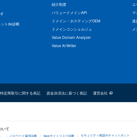
紹介制度
ユ
バリュードメインAPI
マ
ィ
ドメイン・ホスティングOEM
違
n ネットde診断
ドメインコンシェルジュ
メ
Value Domain Analyzer
Value AI Writer
特定商取引に関する表記
資金決済法に基づく表記
運営会社
ついて
セキュリティ相談AIチャットボット
4」
パスワード漏洩診断
Webサイトリスク診断