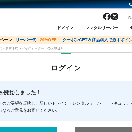
facebook
x
お
ドメイン
レンタルサーバー
ンペーン
ドメイン✕コアサーバーV2ビジネス応援キャンペーン
サーバー代
24%OFF
クーポンGET＆商品購入で必ずポイン
サーバー料金1年間
メイン 事前予約（バックオーダー）のお申込み
ン検索
ーバー
 Domain ネットde診断
様割引
ドメイン登録
バリューサーバー
SSL証明書
おまかせスタート
ドメインをご利用希望の方
ドメインをご利用希望の方
One レンタルサーバ
One レンタルサーバ
おすすめ
おすすめ
ログイン
ン価格一覧
レンタルサーバー
度
ドメイン一括検索
バリュードメインAPI
オークション
ンコンシェルジュ
.jpドメインバックオーダー
Value Domain Analyzer
Domainユーザー登録
 Domainにログイン
Value Domain O
Value Domain 
NEW!
の提供を開始しました！
応（Google等）
応（Google等）
メインの種類
WHOIS検索
以下でもログ
以下でも登
へのご要望を反映し、新しいドメイン・レンタルサーバー・セキュリテ
らなるご意見をお寄せください。
Google
Google
Yahoo!
Yahoo!
※AmazonはValue Domai
※AmazonはValue Do