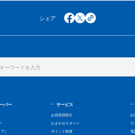
facebook
x
copy
シェア
ーバー
サービス
お得意様割引
お
ー
おまかせスタート
ラ
リア）
ポイント制度
電