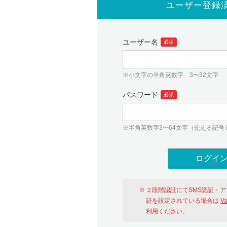
ユーザー登録
ユーザー名
必須
※小文字の半角英数字 3〜32文字
パスワード
必須
※半角英数字3〜64文字（使える記号 ! # $ %
２段階認証にてSMS認証・
証を設定されている場合は
V
利用ください。