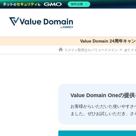
無料診断
Value Domain 24周年キャ
co.jp
ドメイン取得ならバリュードメイン
.jpド
ドメイン
レンタルサーバー
セキュリティ
サービス
ドメイ
コアサ
Value
お得意
従来のバリュー
従来のバリュー
DOMAIN
RENTAL SERVER
SECURITY
SERVICE
ドメイ
One
紹介制
ドメイントップ
サーバートップ
セキュリティトップ
サービストップ
gTLD
ドメイ
Value 
Value
Value Domain One
外部サービスでの登録が一部未対
外部サービスでの登録が一部未対
人気ド
お客様からいただいた使いやすさ
ました。ぜひお試しいただき、さ