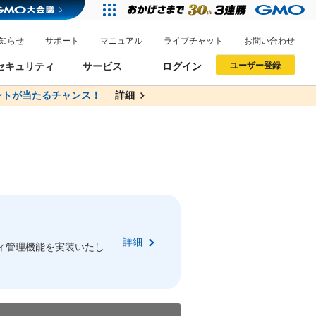
知らせ
サポート
マニュアル
ライブチャット
お問い合わせ
セキュリティ
サービス
ログイン
ユーザー登録
トが当たるチャンス！
無料
詳細
詳細
ドメイン移管
XREA
サイトロック
ポイント制度
ーを含む最新の機能を使う方
ーを含む最新の機能を使う方
.jpドメインオークション
ドメイン・ホスティングOEM
プレミアムドメイン
Value AI Writer
neアカウント作成
Oneにログイン
詳細
イン可能
録可能
ィ管理機能を実装いたし
GMO ID
GMO ID
Amazon
Amazon
n Oneのアカウント作成画面へ遷移します
main Oneのログイン画面へ遷移します