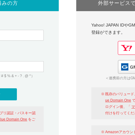
済みの方
外部サービス
Yahoo! JAPAN I
登録ができます。
 & + - ? . @ ^）
＜連携前の方はGM
既存のバリュード
ue Domain One
で
ログイン後、「
マ
アプリ認証・パスキー認
付けを行ってくだ
alue Domain One
をご
Amazonアカウ