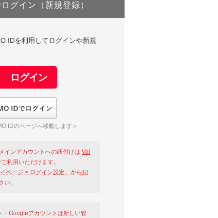
でログイン（新規登録）
DやGMO IDを利用してログインや新規
GMO IDでログイン
O IDのページへ移動します＞
メインアカウントへの紐付けは
Val
ご利用いただけます。
イページ > ログイン設定
」から紐
さい。
ント・Googleアカウントは新しい管