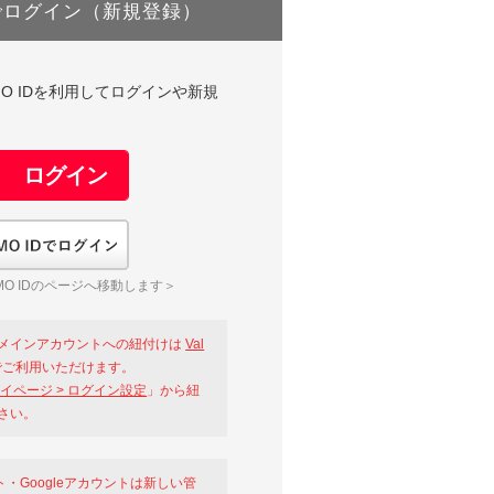
でログイン（新規登録）
DやGMO IDを利用してログインや新規
GMO IDでログイン
O IDのページへ移動します＞
メインアカウントへの紐付けは
Val
ご利用いただけます。
イページ > ログイン設定
」から紐
さい。
ント・Googleアカウントは新しい管