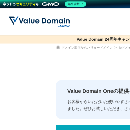
無料診断
Value Domain 24周年キャ
co.jp
ドメイン取得ならバリュードメイン
.jpド
ドメイン
レンタルサーバー
セキュリティ
サービス
ドメイ
コアサ
Value
お得意
従来のバリュー
従来のバリュー
DOMAIN
RENTAL SERVER
SECURITY
SERVICE
ドメイ
One
紹介制
ドメイントップ
サーバートップ
セキュリティトップ
サービストップ
gTLD
ドメイ
Value 
Value
Value Domain One
外部サービスでの登録が一部未対
外部サービスでの登録が一部未対
人気ド
お客様からいただいた使いやすさ
ました。ぜひお試しいただき、さ