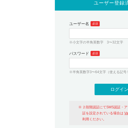
ユーザー登録
ユーザー名
必須
※小文字の半角英数字 3〜32文字
パスワード
必須
※半角英数字3〜64文字（使える記号 ! # $ %
２段階認証にてSMS認証・
証を設定されている場合は
V
利用ください。