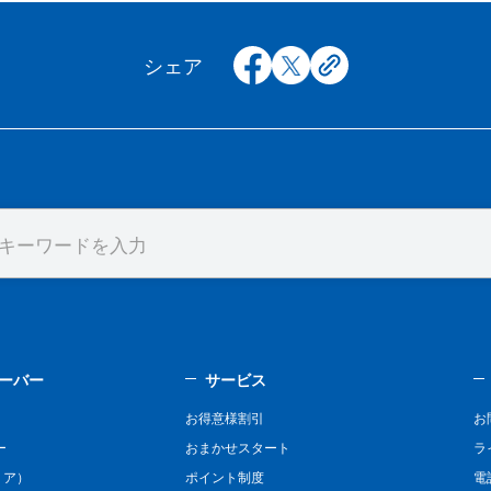
facebook
x
copy
シェア
ーバー
サービス
お得意様割引
お
ー
おまかせスタート
ラ
リア）
ポイント制度
電