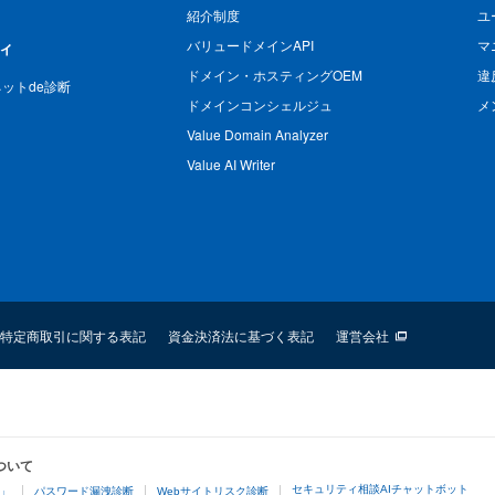
紹介制度
ユ
バリュードメインAPI
マ
ィ
ドメイン・ホスティングOEM
違
n ネットde診断
ドメインコンシェルジュ
メ
Value Domain Analyzer
Value AI Writer
特定商取引に関する表記
資金決済法に基づく表記
運営会社
ついて
セキュリティ相談AIチャットボット
4」
パスワード漏洩診断
Webサイトリスク診断