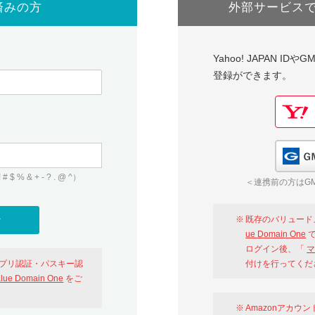
済みの方
外部サービス
Yahoo! JAPAN I
登録ができます。
 & + - ? . @ ^）
＜連携前の方はGM
既存のバリュード
ue Domain One
で
ログイン後、「
マ
アプリ認証・パスキー認
付けを行ってくだ
alue Domain One
をご
Amazonアカウ