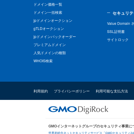
ドメイン価格一覧
ドメイン一括検索
セキュリテ
jpドメインオークション
Value Domai
gTLDオークション
SSL証明書
jpドメインバックオーダー
サイトロック
プレミアムドメイン
人気ドメインの種類
WHOIS検索
利用規約
プライバシーポリシー
利用可能な支払方法
GMOインターネットグループのセキュリティ事業に
世界初総合ネットセキュリティサービス「GMOセキュリティ2