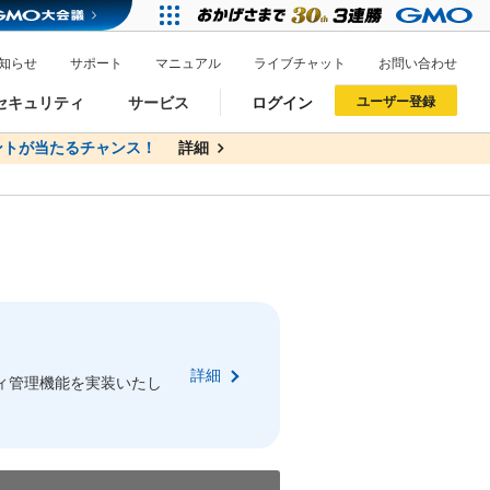
知らせ
サポート
マニュアル
ライブチャット
お問い合わせ
セキュリティ
サービス
ログイン
ユーザー登録
トが当たるチャンス！
無料
詳細
詳細
ドメイン移管
XREA
サイトロック
ポイント制度
ーを含む最新の機能を使う方
ーを含む最新の機能を使う方
.jpドメインオークション
ドメイン・ホスティングOEM
プレミアムドメイン
Value AI Writer
neアカウント作成
Oneにログイン
詳細
イン可能
録可能
ィ管理機能を実装いたし
GMO ID
GMO ID
Amazon
Amazon
n Oneのアカウント作成画面へ遷移します
main Oneのログイン画面へ遷移します