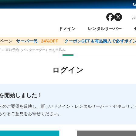
facebook
x
お
ドメイン
レンタルサーバー
ンペーン
ドメイン✕コアサーバーV2ビジネス応援キャンペーン
サーバー代
24%OFF
クーポンGET＆商品購入で必ずポイン
サーバー料金1年間
メイン 事前予約（バックオーダー）のお申込み
ン検索
ーバー
 Domain ネットde診断
様割引
ドメイン登録
バリューサーバー
SSL証明書
おまかせスタート
ドメインをご利用希望の方
ドメインをご利用希望の方
One レンタルサーバ
One レンタルサーバ
おすすめ
おすすめ
ログイン
ン価格一覧
レンタルサーバー
度
ドメイン一括検索
バリュードメインAPI
オークション
ンコンシェルジュ
.jpドメインバックオーダー
Value Domain Analyzer
Domainユーザー登録
 Domainにログイン
Value Domain O
Value Domain 
NEW!
の提供を開始しました！
応（Google等）
応（Google等）
メインの種類
WHOIS検索
以下でもログ
以下でも登
へのご要望を反映し、新しいドメイン・レンタルサーバー・セキュリテ
らなるご意見をお寄せください。
Google
Google
Yahoo!
Yahoo!
※AmazonはValue Domai
※AmazonはValue Do