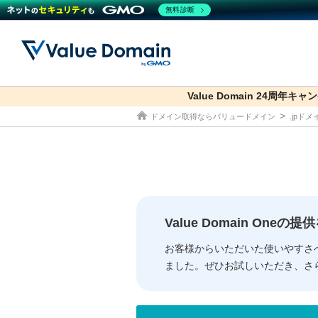
無料診断
Value Domain 24周年キャ
co.jp
ドメイン取得ならバリュードメイン
.jpド
ドメイン
レンタルサーバー
セキュリティ
サービス
ドメイ
コアサ
Value
お得意
従来のバリュー
従来のバリュー
DOMAIN
RENTAL SERVER
SECURITY
SERVICE
ドメイ
One
紹介制
ドメイントップ
サーバートップ
セキュリティトップ
サービストップ
gTLD
ドメイ
Value 
Value
Value Domain One
外部サービスでの登録が一部未対
外部サービスでの登録が一部未対
人気ド
お客様からいただいた使いやすさ
ました。ぜひお試しいただき、さ