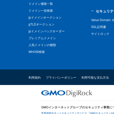
ドメイン価格一覧
ドメイン一括検索
セキュリテ
jpドメインオークション
Value Domai
gTLDオークション
SSL証明書
jpドメインバックオーダー
サイトロック
プレミアムドメイン
人気ドメインの種類
WHOIS検索
利用規約
プライバシーポリシー
利用可能な支払方法
GMOインターネットグループのセキュリティ事業に
世界初総合ネットセキュリティサービス「GMOセキュリティ2