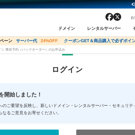
facebook
x
お
ドメイン
レンタルサーバー
ンペーン
ドメイン✕コアサーバーV2ビジネス応援キャンペーン
サーバー代
24%OFF
クーポンGET＆商品購入で必ずポイン
サーバー料金1年間
メイン 事前予約（バックオーダー）のお申込み
ン検索
ーバー
 Domain ネットde診断
様割引
ドメイン登録
バリューサーバー
SSL証明書
おまかせスタート
ドメインをご利用希望の方
ドメインをご利用希望の方
One レンタルサーバ
One レンタルサーバ
おすすめ
おすすめ
ログイン
ン価格一覧
レンタルサーバー
度
ドメイン一括検索
バリュードメインAPI
オークション
ンコンシェルジュ
.jpドメインバックオーダー
Value Domain Analyzer
Domainユーザー登録
 Domainにログイン
Value Domain O
Value Domain 
NEW!
の提供を開始しました！
応（Google等）
応（Google等）
メインの種類
WHOIS検索
以下でもログ
以下でも登
へのご要望を反映し、新しいドメイン・レンタルサーバー・セキュリテ
らなるご意見をお寄せください。
Google
Google
Yahoo!
Yahoo!
※AmazonはValue Domai
※AmazonはValue Do