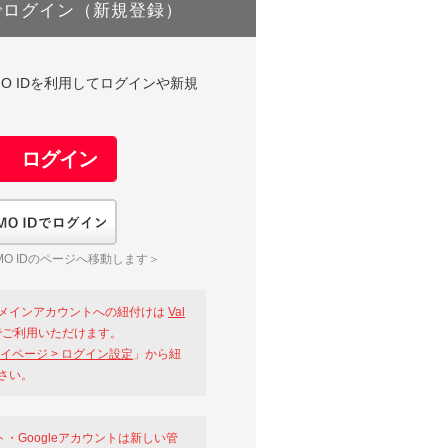
でログイン（新規登録）
DやGMO IDを利用してログインや新規
GMO IDでログイン
O IDのページへ移動します＞
メインアカウントへの紐付けは
Val
ご利用いただけます。
イページ > ログイン設定
」から紐
さい。
ント・Googleアカウントは新しい管