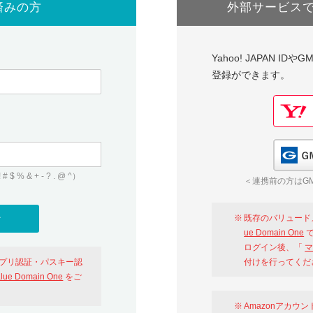
済みの方
外部サービス
Yahoo! JAPAN I
登録ができます。
 & + - ? . @ ^）
＜連携前の方はGM
既存のバリュード
ue Domain One
で
ログイン後、「
マ
アプリ認証・パスキー認
付けを行ってくだ
alue Domain One
をご
Amazonアカウ