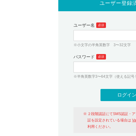
ユーザー登録
ユーザー名
必須
※小文字の半角英数字 3〜32文字
パスワード
必須
※半角英数字3〜64文字（使える記号 ! # $ %
２段階認証にてSMS認証・
証を設定されている場合は
V
利用ください。