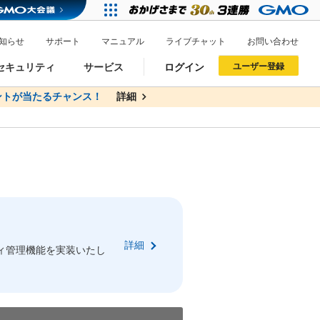
知らせ
サポート
マニュアル
ライブチャット
お問い合わせ
セキュリティ
サービス
ログイン
ユーザー登録
トが当たるチャンス！
無料
詳細
詳細
ドメイン移管
XREA
サイトロック
ポイント制度
ーを含む最新の機能を使う方
ーを含む最新の機能を使う方
.jpドメインオークション
ドメイン・ホスティングOEM
プレミアムドメイン
Value AI Writer
neアカウント作成
Oneにログイン
詳細
イン可能
録可能
ィ管理機能を実装いたし
GMO ID
GMO ID
Amazon
Amazon
n Oneのアカウント作成画面へ遷移します
main Oneのログイン画面へ遷移します