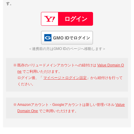
す。
以下でもログイン可能
Google
Yahoo!
以下でも登録可能
GMO ID
Amazon
Google
Yahoo!
GMO IDでログイン
※AmazonはValue Domain Oneのログイン画面へ遷移します
GMO ID
Amazon
＜連携前の方はGMO IDのページへ移動します＞
※AmazonはValue Domain Oneのアカウント作成画面へ遷移します
既存のバリュードメインアカウントへの紐付けは
Value Domain O
ne
でご利用いただけます。
ログイン後、「
マイページ > ログイン設定
」から紐付けを行って
ください。
Amazonアカウント・Googleアカウントは新しい管理パネル
Value
Domain One
でご利用いただけます。