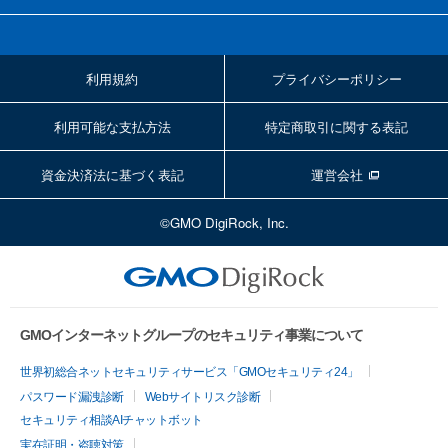
利用規約
プライバシーポリシー
利用可能な支払方法
特定商取引に関する表記
資金決済法に基づく表記
運営会社
©GMO DigiRock, Inc.
GMOインターネットグループのセキュリティ事業について
世界初総合ネットセキュリティサービス「GMOセキュリティ24」
パスワード漏洩診断
Webサイトリスク診断
セキュリティ相談AIチャットボット
実在証明・盗聴対策