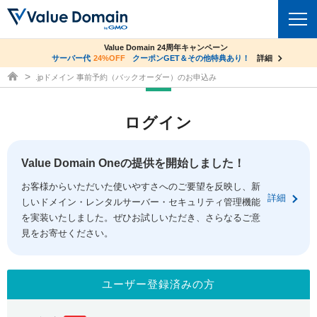
co.jpドメイン✕コアサーバーV2ビジネス応援キャンペーン
Value Domain 24周年キャンペーン
ドメイン
サーバー代
24%OFF
サーバー料金1年間無料
クーポンGET＆その他特典あり！
詳細
詳細
ドメイン取得ならバリュードメイン
.jpドメイン 事前予約（バックオーダー）のお申込み
ドメイントップ
レンタルサーバー
ログイン
ドメイン検索
サーバートップ
セキュリティ
ドメイン登録
コアサーバー
Value Domain Oneの提供を開始しました！
セキュリティトップ
サービス
ドメイン移管
お客様からいただいた使いやすさへのご要望を反映し、新
バリューサーバー
Value Domain ネットde診断
詳細
しいドメイン・レンタルサーバー・セキュリティ管理機能
サービストップ
facebook
x
ドメイン価格一覧
XREA
を実装いたしました。ぜひお試しいただき、さらなるご意
SSL証明書
見をお寄せください。
お得意様割引
ドメイン一括検索
お知らせ
サポート
Oneレンタルサーバー
サイトロック
おまかせスタート
.jpドメインオークション
マニュアル
ライブチャット
ユーザー登録済みの方
ポイント制度
gTLDオークション
NEW!
お問い合わせ