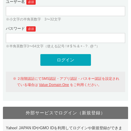
ユーザー名
必須
紹介制度
.jpドメインバックオーダー
ログイン
バリュードメインAPI
プレミアムドメイン
※小文字の半角英数字 3〜32文字
従来のバリュードメインをご利用希望の方
ユーザー登録
ドメイン・ホスティングOEM
パスワード
人気ドメインの種類
必須
従来のバリュードメインをご利用希望の方
ドメインコンシェルジュ
WHOIS検索
※半角英数字3〜64文字（使える記号 ! # $ % & + - ? . @ ^）
Value Domain Analyzer
Value Domainにログイン
Value AI Writer
外部サービスでの登録が一部未対応（Google等）
Value Domainユーザー登録
２段階認証にてSMS認証・アプリ認証・パスキー認証を設定され
外部サービスでの登録が一部未対応（Google等）
One レンタルサーバーを含む最新の機能を使う方
おすすめ
ている場合は
Value Domain One
をご利用ください。
One レンタルサーバーを含む最新の機能を使う方
おすすめ
外部サービスでログイン（新規登録）
Value Domain Oneにログイン
Yahoo! JAPAN IDやGMO IDを利用してログインや新規登録ができま
Value Domain Oneアカウント作成