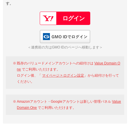
す。
以下でもログイン可能
Google
Yahoo!
以下でも登録可能
GMO ID
Amazon
Google
Yahoo!
GMO IDでログイン
※AmazonはValue Domain Oneのログイン画面へ遷移します
GMO ID
Amazon
＜連携前の方はGMO IDのページへ移動します＞
※AmazonはValue Domain Oneのアカウント作成画面へ遷移します
既存のバリュードメインアカウントへの紐付けは
Value Domain O
ne
でご利用いただけます。
ログイン後、「
マイページ > ログイン設定
」から紐付けを行って
ください。
Amazonアカウント・Googleアカウントは新しい管理パネル
Value
Domain One
でご利用いただけます。