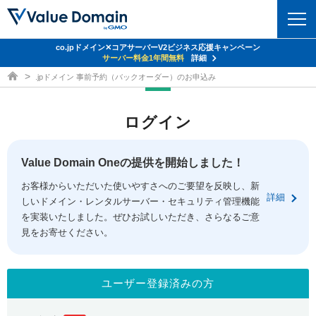
co.jpドメイン✕コアサーバーV2ビジネス応援キャンペーン
ドメイン
サーバー料金1年間無料
詳細
ドメイン取得ならバリュードメイン
.jpドメイン 事前予約（バックオーダー）のお申込み
ドメイントップ
レンタルサーバー
ログイン
ドメイン検索
サーバートップ
セキュリティ
ドメイン登録
コアサーバー
Value Domain Oneの提供を開始しました！
セキュリティトップ
サービス
ドメイン移管
お客様からいただいた使いやすさへのご要望を反映し、新
バリューサーバー
Value Domain ネットde診断
詳細
しいドメイン・レンタルサーバー・セキュリティ管理機能
サービストップ
facebook
x
ドメイン価格一覧
XREA
を実装いたしました。ぜひお試しいただき、さらなるご意
SSL証明書
見をお寄せください。
お得意様割引
ドメイン一括検索
お知らせ
サポート
Oneレンタルサーバー
サイトロック
おまかせスタート
.jpドメインオークション
マニュアル
ライブチャット
ユーザー登録済みの方
ポイント制度
gTLDオークション
NEW!
お問い合わせ