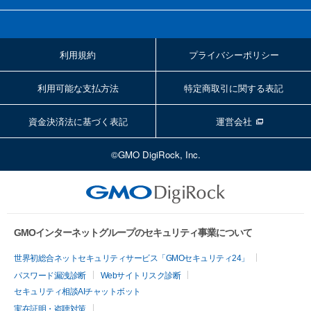
利用規約
プライバシーポリシー
利用可能な支払方法
特定商取引に関する表記
資金決済法に基づく表記
運営会社
©GMO DigiRock, Inc.
GMOインターネットグループのセキュリティ事業について
世界初総合ネットセキュリティサービス「GMOセキュリティ24」
パスワード漏洩診断
Webサイトリスク診断
セキュリティ相談AIチャットボット
実在証明・盗聴対策