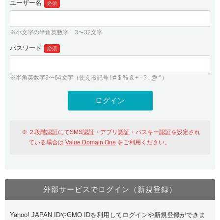
ユーザー名
必須
紹介制度
.jpドメインバックオーダー
ログイン
バリュードメインAPI
プレミアムドメイン
※小文字の半角英数字 3〜32文字
従来のバリュードメインをご利用希望の方
ユーザー登録
ドメイン・ホスティングOEM
パスワード
人気ドメインの種類
必須
従来のバリュードメインをご利用希望の方
ドメインコンシェルジュ
WHOIS検索
※半角英数字3〜64文字（使える記号 ! # $ % & + - ? . @ ^）
Value Domain Analyzer
Value Domainにログイン
Value AI Writer
外部サービスでの登録が一部未対応（Google等）
Value Domainユーザー登録
２段階認証にてSMS認証・アプリ認証・パスキー認証を設定され
外部サービスでの登録が一部未対応（Google等）
One レンタルサーバーを含む最新の機能を使う方
おすすめ
ている場合は
Value Domain One
をご利用ください。
One レンタルサーバーを含む最新の機能を使う方
おすすめ
外部サービスでログイン（新規登録）
Value Domain Oneにログイン
Yahoo! JAPAN IDやGMO IDを利用してログインや新規登録ができま
Value Domain Oneアカウント作成