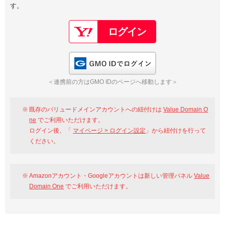
す。
以下でもログイン可能
Google
Yahoo!
以下でも登録可能
GMO ID
Amazon
Google
Yahoo!
GMO IDでログイン
※AmazonはValue Domain Oneのログイン画面へ遷移します
GMO ID
Amazon
＜連携前の方はGMO IDのページへ移動します＞
※AmazonはValue Domain Oneのアカウント作成画面へ遷移します
既存のバリュードメインアカウントへの紐付けは
Value Domain O
ne
でご利用いただけます。
ログイン後、「
マイページ > ログイン設定
」から紐付けを行って
ください。
Amazonアカウント・Googleアカウントは新しい管理パネル
Value
Domain One
でご利用いただけます。