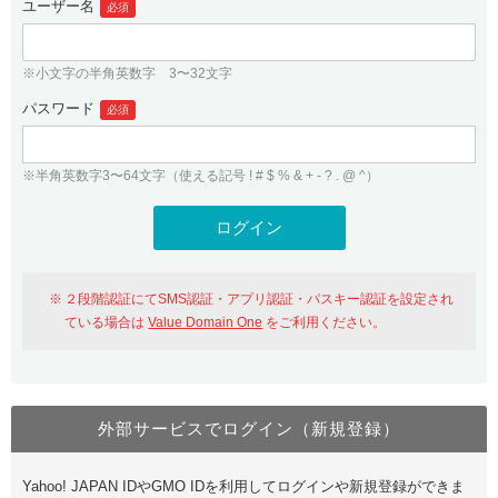
ユーザー名
必須
紹介制度
.jpドメインバックオーダー
ログイン
バリュードメインAPI
プレミアムドメイン
※小文字の半角英数字 3〜32文字
従来のバリュードメインをご利用希望の方
ユーザー登録
ドメイン・ホスティングOEM
パスワード
人気ドメインの種類
必須
従来のバリュードメインをご利用希望の方
ドメインコンシェルジュ
WHOIS検索
※半角英数字3〜64文字（使える記号 ! # $ % & + - ? . @ ^）
Value Domain Analyzer
Value Domainにログイン
Value AI Writer
外部サービスでの登録が一部未対応（Google等）
Value Domainユーザー登録
２段階認証にてSMS認証・アプリ認証・パスキー認証を設定され
外部サービスでの登録が一部未対応（Google等）
One レンタルサーバーを含む最新の機能を使う方
おすすめ
ている場合は
Value Domain One
をご利用ください。
One レンタルサーバーを含む最新の機能を使う方
おすすめ
外部サービスでログイン（新規登録）
Value Domain Oneにログイン
Yahoo! JAPAN IDやGMO IDを利用してログインや新規登録ができま
Value Domain Oneアカウント作成