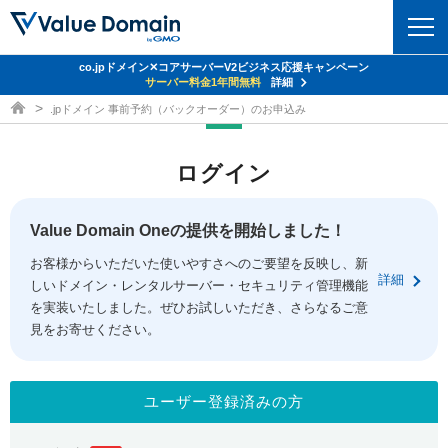
co.jpドメイン✕コアサーバーV2ビジネス応援キャンペーン
ドメイン
サーバー料金1年間無料
詳細
ドメイン取得ならバリュードメイン
.jpドメイン 事前予約（バックオーダー）のお申込み
ドメイントップ
レンタルサーバー
ログイン
ドメイン検索
サーバートップ
セキュリティ
ドメイン登録
コアサーバー
Value Domain Oneの提供を開始しました！
セキュリティトップ
サービス
ドメイン移管
お客様からいただいた使いやすさへのご要望を反映し、新
バリューサーバー
Value Domain ネットde診断
詳細
しいドメイン・レンタルサーバー・セキュリティ管理機能
サービストップ
facebook
x
ドメイン価格一覧
XREA
を実装いたしました。ぜひお試しいただき、さらなるご意
SSL証明書
見をお寄せください。
お得意様割引
ドメイン一括検索
お知らせ
サポート
Oneレンタルサーバー
サイトロック
おまかせスタート
.jpドメインオークション
マニュアル
ライブチャット
ユーザー登録済みの方
ポイント制度
gTLDオークション
NEW!
お問い合わせ