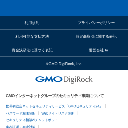
利用規約
プライバシーポリシー
利用可能な支払方法
特定商取引に関する表記
資金決済法に基づく表記
運営会社
©GMO DigiRock, Inc.
GMOインターネットグループのセキュリティ事業について
世界初総合ネットセキュリティサービス「GMOセキュリティ24」
パスワード漏洩診断
Webサイトリスク診断
セキュリティ相談AIチャットボット
実在証明・盗聴対策