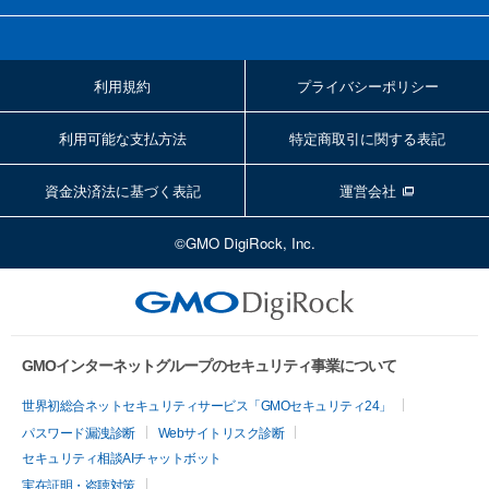
利用規約
プライバシーポリシー
利用可能な支払方法
特定商取引に関する表記
資金決済法に基づく表記
運営会社
©GMO DigiRock, Inc.
GMOインターネットグループのセキュリティ事業について
世界初総合ネットセキュリティサービス「GMOセキュリティ24」
パスワード漏洩診断
Webサイトリスク診断
セキュリティ相談AIチャットボット
実在証明・盗聴対策