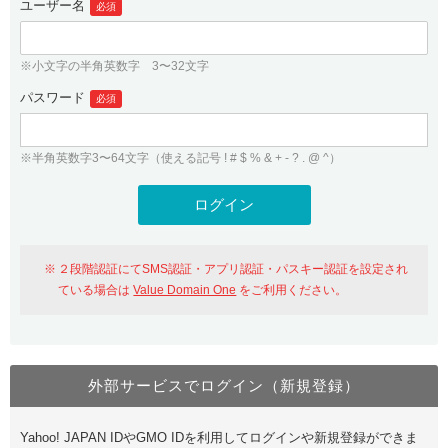
ユーザー名
必須
紹介制度
.jpドメインバックオーダー
ログイン
バリュードメインAPI
プレミアムドメイン
※小文字の半角英数字 3〜32文字
従来のバリュードメインをご利用希望の方
ユーザー登録
ドメイン・ホスティングOEM
パスワード
人気ドメインの種類
必須
従来のバリュードメインをご利用希望の方
ドメインコンシェルジュ
WHOIS検索
※半角英数字3〜64文字（使える記号 ! # $ % & + - ? . @ ^）
Value Domain Analyzer
Value Domainにログイン
Value AI Writer
外部サービスでの登録が一部未対応（Google等）
Value Domainユーザー登録
２段階認証にてSMS認証・アプリ認証・パスキー認証を設定され
外部サービスでの登録が一部未対応（Google等）
One レンタルサーバーを含む最新の機能を使う方
おすすめ
ている場合は
Value Domain One
をご利用ください。
One レンタルサーバーを含む最新の機能を使う方
おすすめ
外部サービスでログイン（新規登録）
Value Domain Oneにログイン
Yahoo! JAPAN IDやGMO IDを利用してログインや新規登録ができま
Value Domain Oneアカウント作成