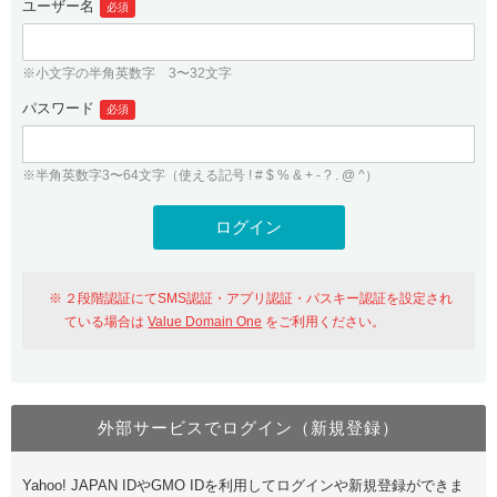
ユーザー名
必須
紹介制度
.jpドメインバックオーダー
ログイン
バリュードメインAPI
プレミアムドメイン
※小文字の半角英数字 3〜32文字
従来のバリュードメインをご利用希望の方
ユーザー登録
ドメイン・ホスティングOEM
パスワード
人気ドメインの種類
必須
従来のバリュードメインをご利用希望の方
ドメインコンシェルジュ
WHOIS検索
※半角英数字3〜64文字（使える記号 ! # $ % & + - ? . @ ^）
Value Domain Analyzer
Value Domainにログイン
Value AI Writer
外部サービスでの登録が一部未対応（Google等）
Value Domainユーザー登録
２段階認証にてSMS認証・アプリ認証・パスキー認証を設定され
外部サービスでの登録が一部未対応（Google等）
One レンタルサーバーを含む最新の機能を使う方
おすすめ
ている場合は
Value Domain One
をご利用ください。
One レンタルサーバーを含む最新の機能を使う方
おすすめ
外部サービスでログイン（新規登録）
Value Domain Oneにログイン
Yahoo! JAPAN IDやGMO IDを利用してログインや新規登録ができま
Value Domain Oneアカウント作成