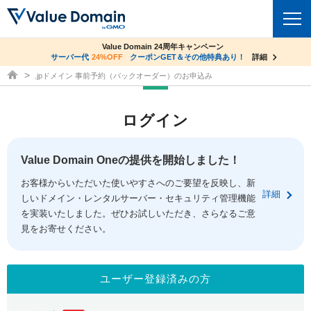
co.jpドメイン✕コアサーバーV2ビジネス応援キャンペーン
Value Domain 24周年キャンペーン
ドメイン
サーバー代
24%OFF
サーバー料金1年間無料
クーポンGET＆その他特典あり！
詳細
詳細
ドメイン取得ならバリュードメイン
.jpドメイン 事前予約（バックオーダー）のお申込み
ドメイントップ
レンタルサーバー
ログイン
ドメイン検索
サーバートップ
セキュリティ
ドメイン登録
コアサーバー
Value Domain Oneの提供を開始しました！
セキュリティトップ
サービス
ドメイン移管
お客様からいただいた使いやすさへのご要望を反映し、新
バリューサーバー
Value Domain ネットde診断
詳細
しいドメイン・レンタルサーバー・セキュリティ管理機能
サービストップ
facebook
x
ドメイン価格一覧
XREA
を実装いたしました。ぜひお試しいただき、さらなるご意
SSL証明書
見をお寄せください。
お得意様割引
ドメイン一括検索
お知らせ
サポート
Oneレンタルサーバー
サイトロック
おまかせスタート
.jpドメインオークション
マニュアル
ライブチャット
ユーザー登録済みの方
ポイント制度
gTLDオークション
NEW!
お問い合わせ