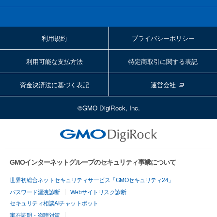
利用規約
プライバシーポリシー
利用可能な支払方法
特定商取引に関する表記
資金決済法に基づく表記
運営会社
©GMO DigiRock, Inc.
GMOインターネットグループのセキュリティ事業について
世界初総合ネットセキュリティサービス「GMOセキュリティ24」
パスワード漏洩診断
Webサイトリスク診断
セキュリティ相談AIチャットボット
実在証明・盗聴対策