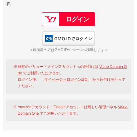
す。
以下でもログイン可能
Google
Yahoo!
以下でも登録可能
GMO ID
Amazon
Google
Yahoo!
GMO IDでログイン
※AmazonはValue Domain Oneのログイン画面へ遷移します
GMO ID
Amazon
＜連携前の方はGMO IDのページへ移動します＞
※AmazonはValue Domain Oneのアカウント作成画面へ遷移します
既存のバリュードメインアカウントへの紐付けは
Value Domain O
ne
でご利用いただけます。
ログイン後、「
マイページ > ログイン設定
」から紐付けを行って
ください。
Amazonアカウント・Googleアカウントは新しい管理パネル
Value
Domain One
でご利用いただけます。